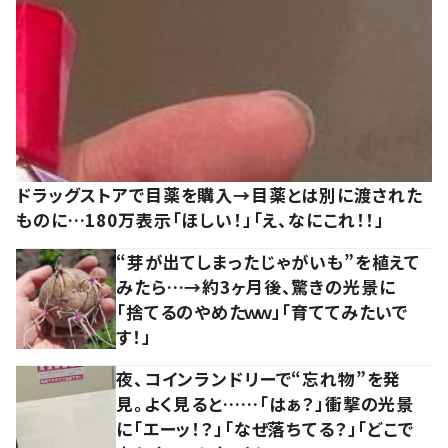
ドラッグストアで目薬を購入→目薬とは別に渡された
ものに…180万表示「ほしい！」「え、なにこれ！！」
“芽が出てしまったじゃがいも”を植えて
みたら…→約3ヶ月後、驚きの光景に
「捨てるのやめたｗｗ」「育ててみたいで
す！」
夜、コインランドリーで“忘れ物”を発
見。よく見ると……「はぁ？」衝撃の光景
に「エーッ！？」「なぜ落ちてる？」「どこで