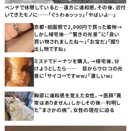
ベンチで休憩していると…遠方に違和感。その後、近付
いてきたモノに……「ぐぅわぁッッッ」「やばいよ…」
京都・祇園祭で2,000円で買った着物→
しかし帰宅後…“驚きの光景”に「良い
買い物されましたね～」「お宝だ」「掘り
出し物ですね」
ミスドでドーナツを購入。→帰宅後、分
けようとしたら…… 目からウロコの光
景に「サイコーですww」「激しいw」
胸部に違和感を覚えた女性。→医師「異
常はありません」しかしその後…判明し
た”まさかの病”。女性の現在に迫る