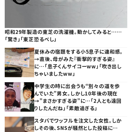
昭和29年製造の東芝の洗濯機。動かしてみると……
「驚き」「東芝恐るべし」
夏休みの宿題をする小5息子に違和感。
→直後、母がみた『衝撃的すぎる姿』
に…「息子くんサイコーww」「吹き出し
ちゃいましたww」
中学生の時に出会うも“別々の道を歩
んでいた”男女。しかし10年後の現在
→”まさかすぎる姿”に…「2人とも遠回
りしたんだね」「素敵過ぎる」
スタバでワッフルを注文した女性。しか
しその後、SNSが騒然とした投稿に…