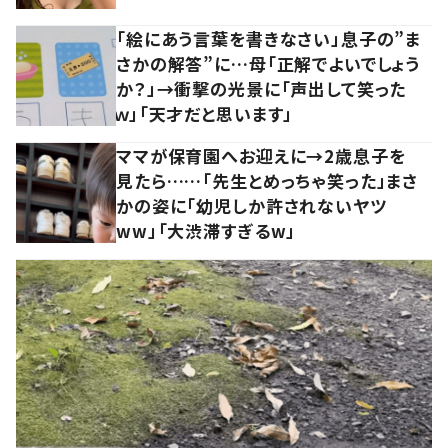
「絵にあう言葉を書きなさい」息子の”ま
さかの解答”に…母「正解でよいでしょう
か？」→衝撃の光景に「声出して笑った
ｗ」「天才だと思います」
ママが保育園へお迎えに→2歳息子を
見たら……「先生とめっちゃ笑った」まさ
かの姿に「幼児しか許されないヤツ
ww」「大渋滞すぎるw」