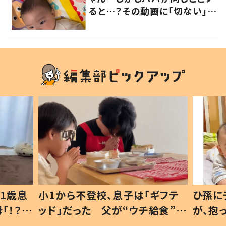
ると…？その動画に「切ない」
「頑張って」と応援の声
1歳息
小1から不登校、息子は「ギフテ
ひ孫に
「！？」
ッド」だった 父が“ウチ給食”を
が、抱
に「可愛
作り続ける理由とは #令和の親
「涙が