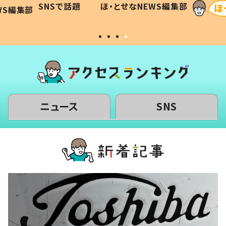
SNSで話題
ほ・とせなNEWS編集部
WS編集部
#令和の子
い」
ニュース
SNS