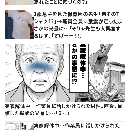
忘れたことに気づくの？」
3歳息子を見た保育園の先生「何そのT
シャツ！？」→職員全員に激震が走ったま
さかの光景に…「そりゃ先生も大興奮す
るはず」「すげーー！！」
実家解体中…作業員に話しかけられた男性。直後、目
撃した衝撃の光景に…「えっ」
実家解体中…作業員に話しかけられた