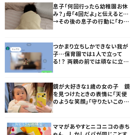
息子「何回行ったら幼稚園お休
み？」母「4回だよ」と伝えると…
→その後の息子の行動に「わか
るよその気持ち」「うちの子も！」
の声
つかまり立ちしかできない我が
子…保育園では1人で立って
る！？ 両親の前では頑なに立た
ない1歳児が可愛すぎる…！
鏡が大好きな1歳の女の子 鏡
を見つけたときの表情に「天使
のような笑顔」「守りたいこの笑
顔！」の声
ママがあやすとニコニコの赤ち
ゃん しかしパパが同じことす