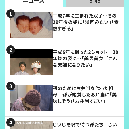
ニュース
SNS
平成7年に生まれた双子…その
29年後の姿に「漫画みたい」「素
敵すぎる」
平成6年に撮った2ショット 30
年後の姿に…「美男美女」「こん
な夫婦になりたい」
孫のためにお弁当を作った祖
母 孫が絶賛したお弁当に「美
味しそう」「お弁当すごい」
じいじを駅で待つ孫たち じい