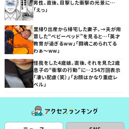
男性。直後、目撃した衝撃の光景に…
「えっ」
里帰り出産から帰宅した妻子。→夫が用
意した“ベビーベッド”を見ると…「英才
教育が過ぎるww」「闘魂こめられてる
わぁ～ww」
怪我をした4歳娘。直後、それを見た2歳
息子の“衝撃の行動”に…254万回表示
「凄い配慮（笑）」「お顔はかなり重症レ
ベル」