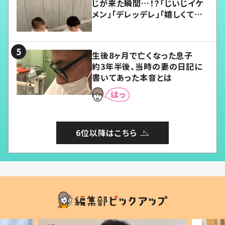
じが来た瞬間…！？「じいじイケ
メン」「デレッデレ」「嬉しくて可
愛くてたまらない」「幸せになれ
る」
生後8ヶ月で亡くなった息子
約3年半後、当時の妻の日記に
書いてあった本音とは
6位以降はこちら