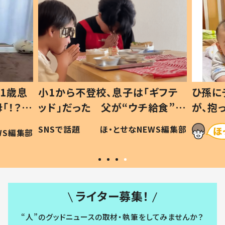
1歳息
小1から不登校、息子は「ギフテ
ひ孫に
「！？」
ッド」だった 父が“ウチ給食”を
が、抱
に「可愛
作り続ける理由とは #令和の親
「涙が
SNSで話題
ほ・とせなNEWS編集部
WS編集部
#令和の子
い」
ライター募集！
“人”のグッドニュースの取材・執筆をしてみませんか？