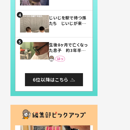
賛したお弁当に「美
味しそう」「お弁当す
ごい」
じいじを駅で待つ孫
たち じいじが来た
瞬間…！？「じいじイ
ケメン」「デレッデレ」
「嬉しくて可愛くてた
生後8ヶ月で亡くなっ
まらない」「幸せにな
た息子 約3年半
れる」
後、当時の妻の日記
に書いてあった本音
とは
6位以降はこちら