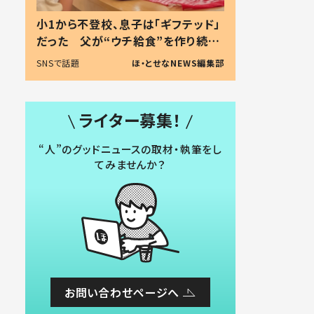
小1から不登校、息子は「ギフテッド」
だった 父が“ウチ給食”を作り続け
る理由とは #令和の親 #令和の子
SNSで話題
ほ・とせなNEWS編集部
ライター募集！
“人”のグッドニュースの取材・執筆をし
てみませんか？
お問い合わせページへ