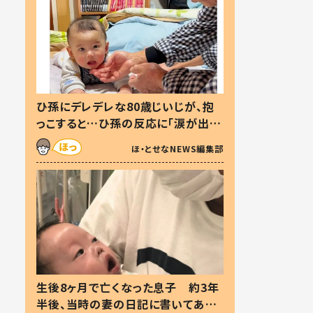
ひ孫にデレデレな80歳じいじが、抱
っこすると…ひ孫の反応に「涙が出ま
した」「可愛くて仕方ない」
ほ・とせなNEWS編集部
生後8ヶ月で亡くなった息子 約3年
半後、当時の妻の日記に書いてあっ