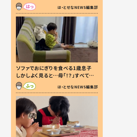
た本音とは
ほ・とせなNEWS編集部
ソファでおにぎりを食べる1歳息子
しかしよく見ると…母「！？」すべてを
察した母の投稿に「可愛いから許
ほ・とせなNEWS編集部
す！」「現行犯〜」