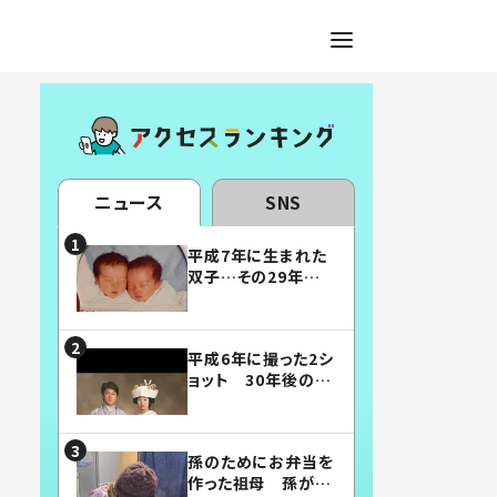
ニュース
SNS
平成7年に生まれた
双子…その29年後
の姿に「漫画みたい」
「素敵すぎる」
平成6年に撮った2シ
ョット 30年後の姿
に…「美男美女」「こ
んな夫婦になりた
い」
孫のためにお弁当を
作った祖母 孫が絶