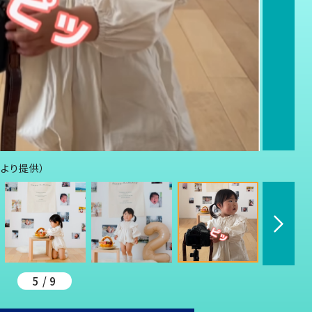
んより提供）
5 / 9