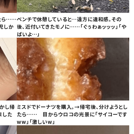
たら……
ベンチで休憩していると…遠方に違和感。その
児しか
後、近付いてきたモノに……「ぐぅわぁッッッ」「や
ばいよ…」
しかし帰
ミスドでドーナツを購入。→帰宅後、分けようとし
ました
たら…… 目からウロコの光景に「サイコーです
ww」「激しいw」