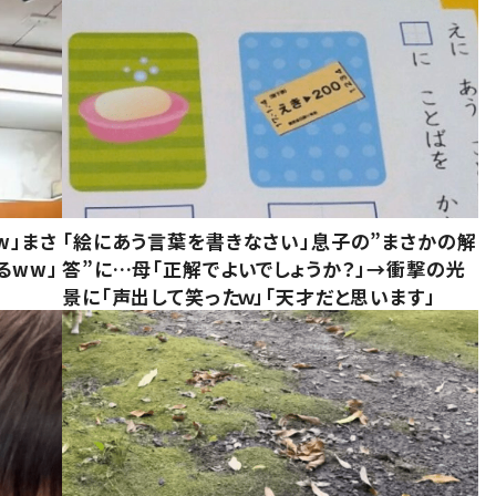
w」まさ
「絵にあう言葉を書きなさい」息子の”まさかの解
るww」
答”に…母「正解でよいでしょうか？」→衝撃の光
景に「声出して笑ったｗ」「天才だと思います」