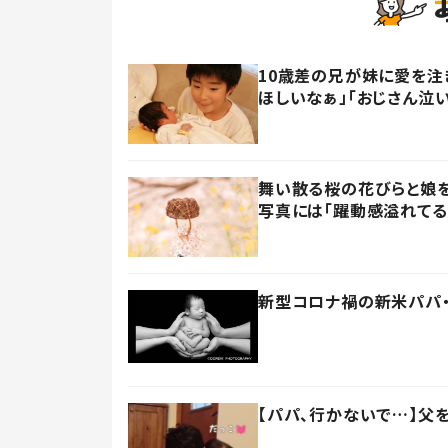
10歳差の兄が妹に愛を注
ほしいなぁ」「おじさん泣い
舞い散る桜の花びらと娘を
写真には「躍動感溢れてる
新型コロナ禍の新米パパ・
【パパ、行かないで…】父