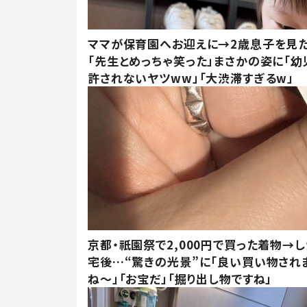
ママが保育園へお迎えに→2歳息子を見
「先生とめっちゃ笑った」まさかの姿に「幼
許されないヤツww」「大渋滞すぎるw」
京都・祇園祭で2,000円で買った着物→
宅後…“驚きの光景”に「良い買い物され
ね～」「お宝だ」「掘り出し物ですね」