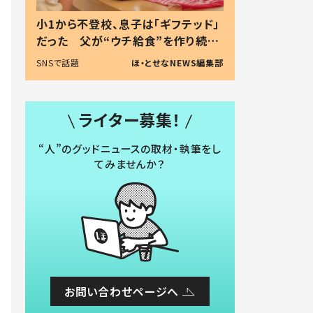
小1から不登校、息子は「ギフテッド」
だった 父が“ウチ給食”を作り続け
る理由とは #令和の親 #令和の子
SNSで話題
ほ・とせなNEWS編集部
ライター募集！
“人”のグッドニュースの取材・執筆をし
てみませんか？
お問い合わせページへ