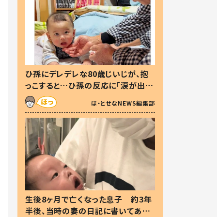
ひ孫にデレデレな80歳じいじが、抱
っこすると…ひ孫の反応に「涙が出ま
した」「可愛くて仕方ない」
ほ・とせなNEWS編集部
生後8ヶ月で亡くなった息子 約3年
半後、当時の妻の日記に書いてあっ