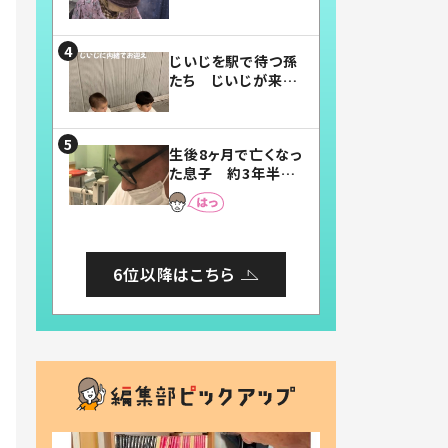
賛したお弁当に「美
味しそう」「お弁当す
ごい」
じいじを駅で待つ孫
たち じいじが来た
瞬間…！？「じいじイ
ケメン」「デレッデレ」
「嬉しくて可愛くてた
生後8ヶ月で亡くなっ
まらない」「幸せにな
た息子 約3年半
れる」
後、当時の妻の日記
に書いてあった本音
とは
6位以降はこちら