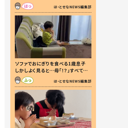
た本音とは
ほ・とせなNEWS編集部
ソファでおにぎりを食べる1歳息子
しかしよく見ると…母「！？」すべてを
察した母の投稿に「可愛いから許
ほ・とせなNEWS編集部
す！」「現行犯〜」