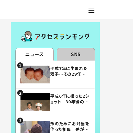
ニュース
SNS
平成7年に生まれた
双子…その29年後
の姿に「漫画みたい」
「素敵すぎる」
平成6年に撮った2シ
ョット 30年後の姿
に…「美男美女」「こ
んな夫婦になりた
い」
孫のためにお弁当を
作った祖母 孫が絶