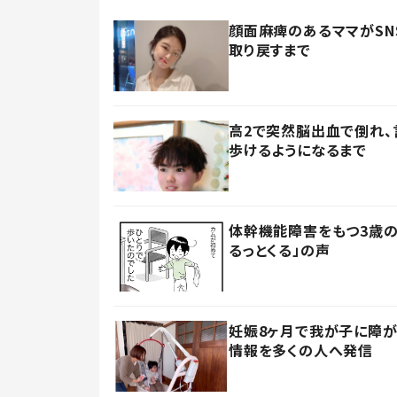
顔面麻痺のあるママがSN
取り戻すまで
高2で突然脳出血で倒れ、
歩けるようになるまで
体幹機能障害をもつ3歳の
るっとくる」の声
妊娠8ヶ月で我が子に障
情報を多くの人へ発信