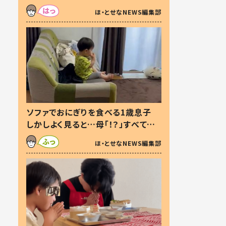
た本音とは
ほ・とせなNEWS編集部
ソファでおにぎりを食べる1歳息子
しかしよく見ると…母「！？」すべてを
察した母の投稿に「可愛いから許
ほ・とせなNEWS編集部
す！」「現行犯〜」