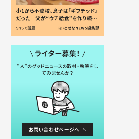
小1から不登校、息子は「ギフテッド」
だった 父が“ウチ給食”を作り続け
る理由とは #令和の親 #令和の子
SNSで話題
ほ・とせなNEWS編集部
ライター募集！
“人”のグッドニュースの取材・執筆をし
てみませんか？
お問い合わせページへ