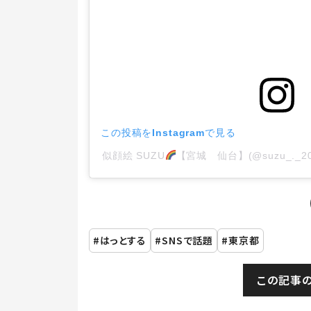
この投稿をInstagramで見る
似顔絵 SUZU
【宮城 仙台】(@suzu_._2
はっとする
SNSで話題
東京都
この記事