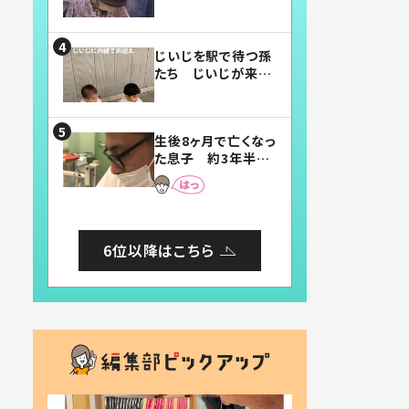
賛したお弁当に「美
味しそう」「お弁当す
ごい」
じいじを駅で待つ孫
たち じいじが来た
瞬間…！？「じいじイ
ケメン」「デレッデレ」
「嬉しくて可愛くてた
生後8ヶ月で亡くなっ
まらない」「幸せにな
た息子 約3年半
れる」
後、当時の妻の日記
に書いてあった本音
とは
6位以降はこちら