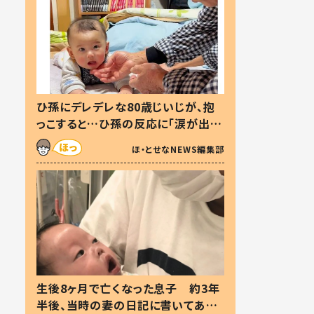
ひ孫にデレデレな80歳じいじが、抱
っこすると…ひ孫の反応に「涙が出ま
した」「可愛くて仕方ない」
ほ・とせなNEWS編集部
生後8ヶ月で亡くなった息子 約3年
半後、当時の妻の日記に書いてあっ