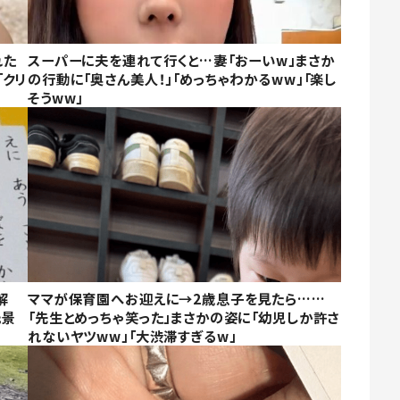
れた
スーパーに夫を連れて行くと…妻「おーいw」まさか
「クリ
の行動に「奥さん美人！」「めっちゃわかるww」「楽し
そうww」
解
ママが保育園へお迎えに→2歳息子を見たら……
光景
「先生とめっちゃ笑った」まさかの姿に「幼児しか許さ
れないヤツww」「大渋滞すぎるw」