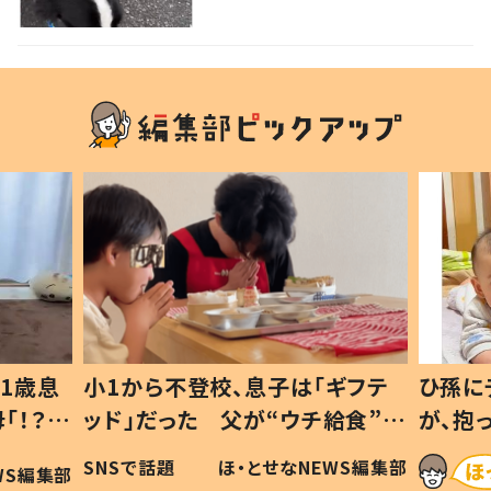
の反応に「可愛すぎる」「賢い
子」の声
1歳息
小1から不登校、息子は「ギフテ
ひ孫に
「！？」
ッド」だった 父が“ウチ給食”を
が、抱
に「可愛
作り続ける理由とは #令和の親
「涙が
SNSで話題
ほ・とせなNEWS編集部
WS編集部
#令和の子
い」