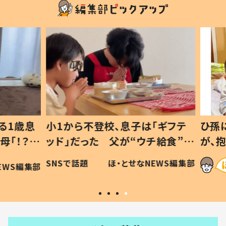
1歳息
小1から不登校、息子は「ギフテ
ひ孫に
「！？」
ッド」だった 父が“ウチ給食”を
が、抱
に「可愛
作り続ける理由とは #令和の親
「涙が
SNSで話題
ほ・とせなNEWS編集部
WS編集部
#令和の子
い」