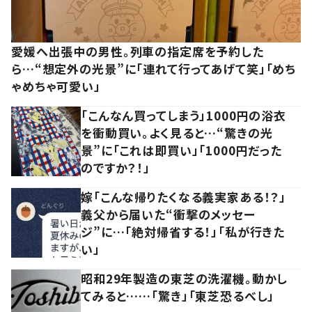
愛媛へ出張中の男性。列車の指定席を予約した
ら…“想定外の光景”に「連れて行ってあげて笑」「めち
ゃめちゃ可愛い」
「こんなん買ってしまう」1000円の浴衣
を衝動買い。よく見ると…“驚きの光
景”に「これは即買い」「1000円だった
のですか？！」
嫁「こんな帰りたくなる義実家ある！？」
義父から届いた“衝撃のメッセー
ジ”に…「絶対帰省する！」「私が行きた
い」
昭和29年製造の東芝の洗濯機。動かし
てみると……「驚き」「東芝恐るべし」