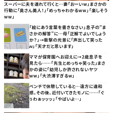
スーパーに夫を連れて行くと…妻「おーいw」まさかの
行動に「奥さん美人！」「めっちゃわかるww」「楽しそう
ww」
「絵にあう言葉を書きなさい」息子の”ま
さかの解答”に…母「正解でよいでしょう
か？」→衝撃の光景に「声出して笑った
ｗ」「天才だと思います」
ママが保育園へお迎えに→2歳息子を
見たら……「先生とめっちゃ笑った」まさ
かの姿に「幼児しか許されないヤツ
ww」「大渋滞すぎるw」
ベンチで休憩していると…遠方に違和
感。その後、近付いてきたモノに……「ぐ
ぅわぁッッッ」「やばいよ…」