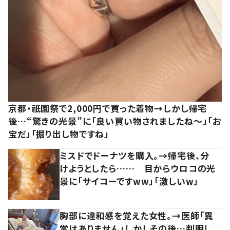
京都・祇園祭で2,000円で買った着物→しかし帰宅
後…“驚きの光景”に「良い買い物されましたね～」「お
宝だ」「掘り出し物ですね」
ミスドでドーナツを購入。→帰宅後、分
けようとしたら…… 目からウロコの光
景に「サイコーですww」「激しいw」
胸部に違和感を覚えた女性。→医師「異
常はありません」しかしその後…判明し