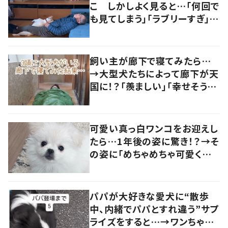
こ しかしよく見ると…「何回で
も見てしまう」「ラブリーすぎ」の
声
飼い主が廊下で寝てみたら…
→大型犬たちによって廊下が天
国に！？「羨ましい」「幸せそう」
の声
可愛い真っ白ワンコをお迎えし
たら…1年後の姿に驚き！？→そ
の姿に「めちゃめちゃ可愛くて
笑いました」「個性が光ってる」
の声
パパが大好きな愛犬に“散歩
中、内緒でパパとすれ違う”サプ
ライズをすると…→ワンちゃん