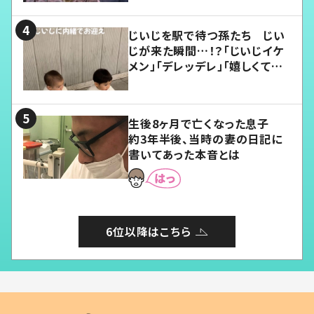
じいじを駅で待つ孫たち じい
じが来た瞬間…！？「じいじイケ
メン」「デレッデレ」「嬉しくて可
愛くてたまらない」「幸せになれ
る」
生後8ヶ月で亡くなった息子
約3年半後、当時の妻の日記に
書いてあった本音とは
6位以降はこちら