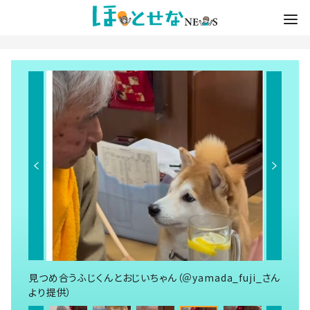
見つめ合うふじくんとおじいちゃん（＠yamada_fuji_さん
より提供）