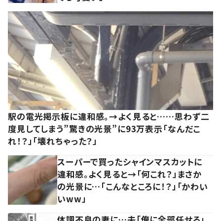
駅の電光掲示板に違和感。→よく見ると……思わず二
度見してしまう”驚きの光景”に93万表示「なんだこ
れ！？」「壊れちゃった？」
スーパーで買ったシャインマスカットに
違和感。よく見ると→「何これ？」まさか
の光景に…「こんなところに！？」「かわい
いww」
体調不良の妻に…夫「俺に全部任せろ」