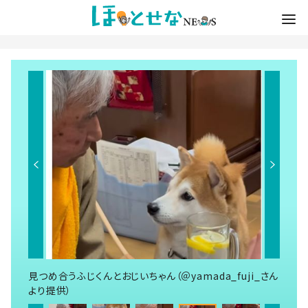
見つめ合うふじくんとおじいちゃん（＠yamada_fuji_さん
より提供）