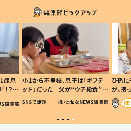
1歳息
小1から不登校、息子は「ギフテ
ひ孫に
「！？」
ッド」だった 父が“ウチ給食”を
が、抱
に「可愛
作り続ける理由とは #令和の親
「涙が
SNSで話題
ほ・とせなNEWS編集部
WS編集部
#令和の子
い」