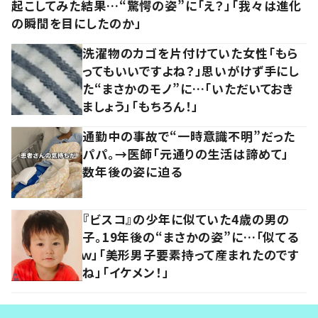
起こしてみた結果…“驚愕の姿”に「え？」「我々は進化
の瞬間を目にしたのか」
洗濯物のカゴを片付けていた女性「もら
ってもいいですよね？」思いがけず手にし
た“まさかのモノ”に…「いただいておき
ましょう」「もちろん！」
通勤中の事故で“一時意識不明”だった
パパ。→医師「元通りの生活は諦めて」
数年後の姿に迫る
『ビスコ』の少年に似ていた4歳の男の
子。19年後の“まさかの姿”に…「似てる
ｗ」「美形男子要素持って産まれたのです
ね」「イケメン！」