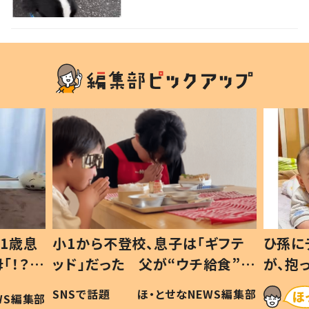
の反応に「可愛すぎる」「賢い
子」の声
1歳息
小1から不登校、息子は「ギフテ
ひ孫に
「！？」
ッド」だった 父が“ウチ給食”を
が、抱
に「可愛
作り続ける理由とは #令和の親
「涙が
SNSで話題
ほ・とせなNEWS編集部
WS編集部
#令和の子
い」