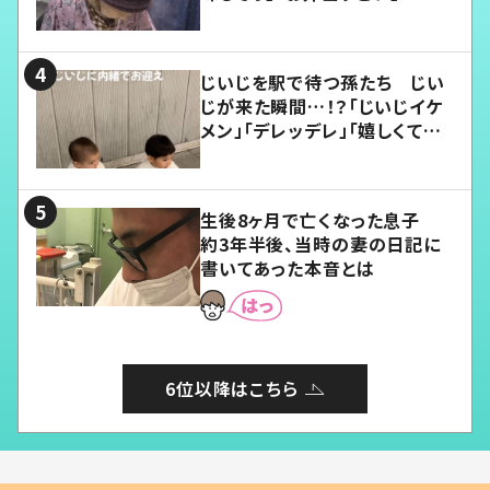
じいじを駅で待つ孫たち じい
じが来た瞬間…！？「じいじイケ
メン」「デレッデレ」「嬉しくて可
愛くてたまらない」「幸せになれ
る」
生後8ヶ月で亡くなった息子
約3年半後、当時の妻の日記に
書いてあった本音とは
6位以降はこちら