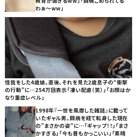
教育が過ぎるww」「闘魂こめられてる
わぁ～ww」
怪我をした4歳娘。直後、それを見た2歳息子の“衝撃
の行動”に…254万回表示「凄い配慮（笑）」「お顔はか
なり重症レベル」
1998年『一世を風靡した雑誌』に載って
いたギャル男。闘病を経て転身した現在
の”まさかの姿”に…「ギャップ！！」「まさ
かすぎる」「今も昔もかっこいい」「素晴