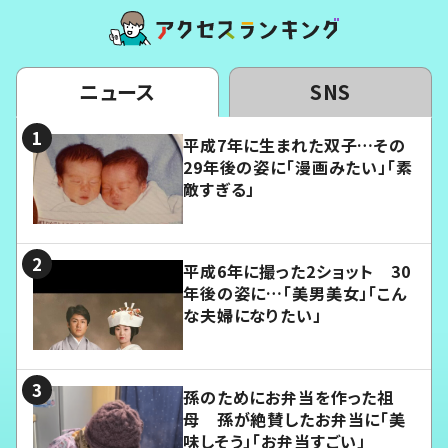
ニュース
SNS
平成7年に生まれた双子…その
29年後の姿に「漫画みたい」「素
敵すぎる」
平成6年に撮った2ショット 30
年後の姿に…「美男美女」「こん
な夫婦になりたい」
孫のためにお弁当を作った祖
母 孫が絶賛したお弁当に「美
味しそう」「お弁当すごい」