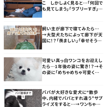
こ しかしよく見ると…「何回で
も見てしまう」「ラブリーすぎ」の
声
飼い主が廊下で寝てみたら…
→大型犬たちによって廊下が天
国に！？「羨ましい」「幸せそう」
の声
可愛い真っ白ワンコをお迎えし
たら…1年後の姿に驚き！？→そ
の姿に「めちゃめちゃ可愛くて
笑いました」「個性が光ってる」
の声
パパが大好きな愛犬に“散歩
中、内緒でパパとすれ違う”サプ
ライズをすると…→ワンちゃん