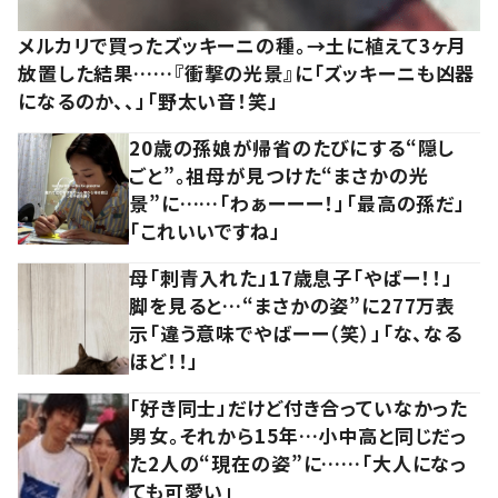
メルカリで買ったズッキーニの種。→土に植えて3ヶ月
放置した結果……『衝撃の光景』に「ズッキーニも凶器
になるのか、、」「野太い音！笑」
20歳の孫娘が帰省のたびにする“隠し
ごと”。祖母が見つけた“まさかの光
景”に……「わぁーーー！」「最高の孫だ」
「これいいですね」
母「刺青入れた」17歳息子「やばー！！」
脚を見ると…“まさかの姿”に277万表
示「違う意味でやばーー（笑）」「な、なる
ほど！！」
「好き同士」だけど付き合っていなかった
男女。それから15年…小中高と同じだっ
た2人の“現在の姿”に……「大人になっ
ても可愛い」