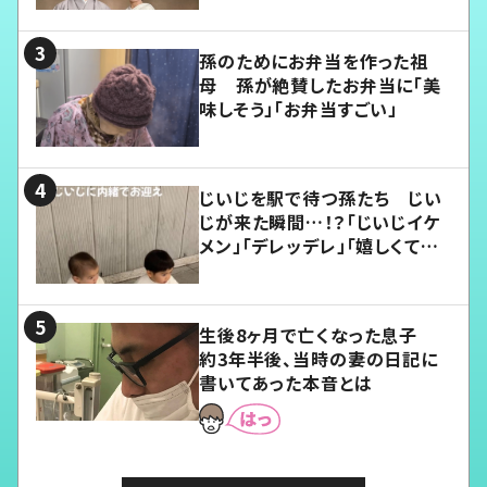
孫のためにお弁当を作った祖
母 孫が絶賛したお弁当に「美
味しそう」「お弁当すごい」
じいじを駅で待つ孫たち じい
じが来た瞬間…！？「じいじイケ
メン」「デレッデレ」「嬉しくて可
愛くてたまらない」「幸せになれ
る」
生後8ヶ月で亡くなった息子
約3年半後、当時の妻の日記に
書いてあった本音とは