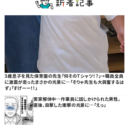
3歳息子を見た保育園の先生「何そのTシャツ！？」→職員全員
に激震が走ったまさかの光景に…「そりゃ先生も大興奮するは
ず」「すげーー！！」
実家解体中…作業員に話しかけられた男性。
直後、目撃した衝撃の光景に…「えっ」