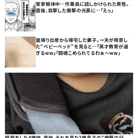
実家解体中…作業員に話しかけられた男性。
直後、目撃した衝撃の光景に…「えっ」
里帰り出産から帰宅した妻子。→夫が用意し
た“ベビーベッド”を見ると…「英才教育が過
ぎるww」「闘魂こめられてるわぁ～ww」
怪我をした4歳娘。直後、それを見た2歳息子の“衝撃の行