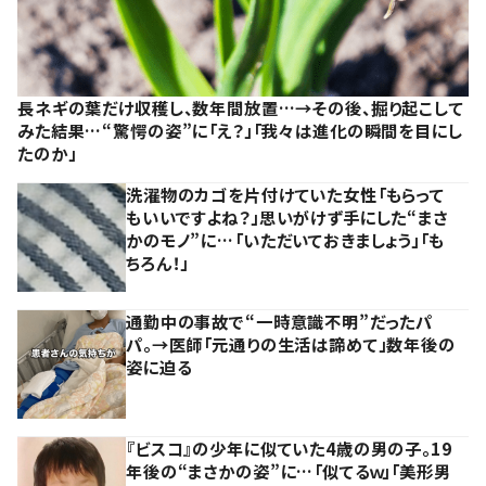
長ネギの葉だけ収穫し、数年間放置…→その後、掘り起こして
みた結果…“驚愕の姿”に「え？」「我々は進化の瞬間を目にし
たのか」
洗濯物のカゴを片付けていた女性「もらって
もいいですよね？」思いがけず手にした“まさ
かのモノ”に…「いただいておきましょう」「も
ちろん！」
通勤中の事故で“一時意識不明”だったパ
パ。→医師「元通りの生活は諦めて」数年後の
姿に迫る
『ビスコ』の少年に似ていた4歳の男の子。19
年後の“まさかの姿”に…「似てるｗ」「美形男