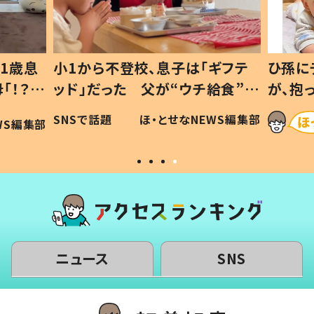
1歳息
小1から不登校、息子は「ギフテ
ひ孫に
「！？」
ッド」だった 父が“ウチ給食”を
が、抱
に「可愛
作り続ける理由とは #令和の親
「涙が
SNSで話題
ほ・とせなNEWS編集部
WS編集部
#令和の子
い」
ニュース
SNS