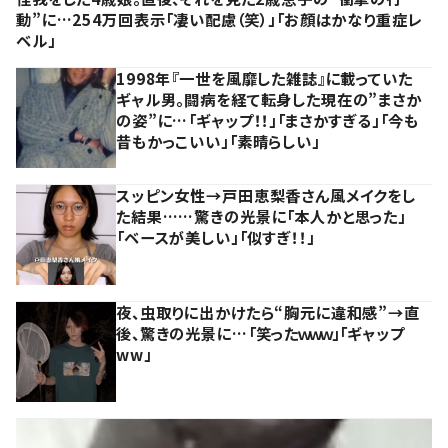
動”に…254万回表示「凄い配慮（笑）」「お顔はかなり重症レ
ベル」
1998年『一世を風靡した雑誌』に載っていた
ギャル男。闘病を経て転身した現在の”まさか
の姿”に…「ギャップ！！」「まさかすぎる」「今も
昔もかっこいい」「素晴らしい」
スッピン女性→戸田恵梨香さん風メイクをし
た結果……驚きの光景に「本人かと思った」
「ベースが美しい」「似すぎ！！」
夜、虫取りに出かけたら“胸元に違和感”→直
後、驚きの光景に…「笑ったｗｗｗ」「ギャップ
ww」