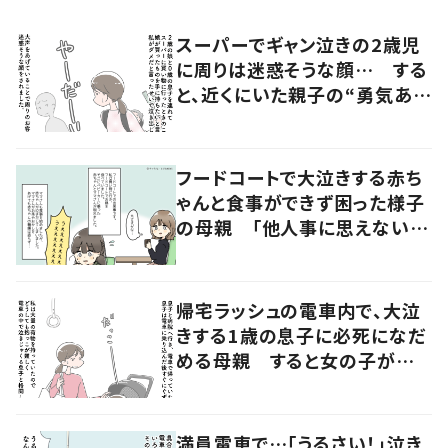
スーパーでギャン泣きの2歳児
に周りは迷惑そうな顔… する
と、近くにいた親子の“勇気あ
る”行動で「娘も泣き止みまし
た」
フードコートで大泣きする赤ち
ゃんと食事ができず困った様子
の母親 「他人事に思えない」
声をかけてみると、母親の表情
に変化が
帰宅ラッシュの電車内で、大泣
きする1歳の息子に必死になだ
める母親 すると女の子が声
を掛けてくれて…「本当に感動
しました」
満員電車で…「うるさい！」泣き