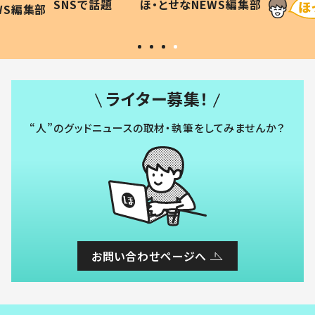
SNSで話題
ほ・とせなNEWS編集部
WS編集部
#令和の子
い」
ライター募集！
“人”のグッドニュースの取材・執筆をしてみませんか？
お問い合わせページへ