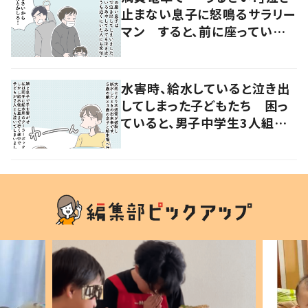
止まない息子に怒鳴るサラリー
マン すると、前に座っていた
女性からの助け船に「感謝いっ
ぱい」
水害時、給水していると泣き出
してしまった子どもたち 困っ
ていると、男子中学生3人組が
やってきて…「胸が温かくなっ
た」