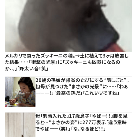
メルカリで買ったズッキーニの種。→土に植えて3ヶ月放置し
た結果……『衝撃の光景』に「ズッキーニも凶器になるの
か、、」「野太い音！笑」
20歳の孫娘が帰省のたびにする“隠しごと”。
祖母が見つけた“まさかの光景”に……「わぁ
ーーー！」「最高の孫だ」「これいいですね」
母「刺青入れた」17歳息子「やばー！！」脚を見
ると…“まさかの姿”に277万表示「違う意味
でやばーー（笑）」「な、なるほど！！」