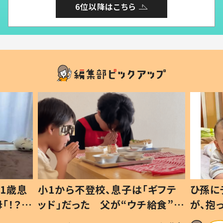
6位以降はこちら
1歳息
小1から不登校、息子は「ギフテ
ひ孫に
「！？」
ッド」だった 父が“ウチ給食”を
が、抱
に「可愛
作り続ける理由とは #令和の親
「涙が