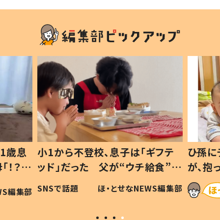
1歳息
小1から不登校、息子は「ギフテ
ひ孫に
「！？」
ッド」だった 父が“ウチ給食”を
が、抱
に「可愛
作り続ける理由とは #令和の親
「涙が
SNSで話題
ほ・とせなNEWS編集部
WS編集部
#令和の子
い」