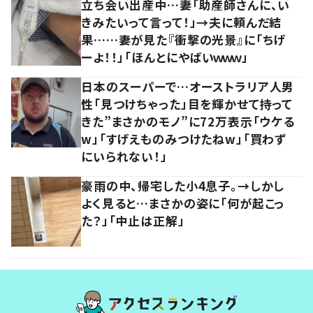
立ち会い出産中…妻「助産師さんに、い
きみたいって言って！」→夫に頼んだ結
果……妻が見た『衝撃の光景』に「ちげ
ーよ！！」「ほんとにやばいｗｗｗ」
日本のスーパーで…オーストラリア人男
性「見つけちゃった」目を輝かせて持って
きた”まさかのモノ”に72万表示「ウケる
w」「すげえものみつけたねw」「買わず
にいられない！」
豪雨の中、帰宅した小4息子。→しかし
よく見ると…まさかの姿に「何が起こっ
た？」「中止は正解」