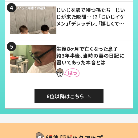
じいじを駅で待つ孫たち じい
じが来た瞬間…！？「じいじイケ
メン」「デレッデレ」「嬉しくて可
愛くてたまらない」「幸せになれ
る」
生後8ヶ月で亡くなった息子
約3年半後、当時の妻の日記に
書いてあった本音とは
6位以降はこちら