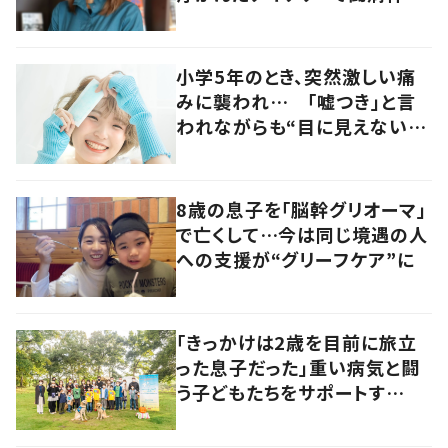
をサポート
小学5年のとき、突然激しい痛
みに襲われ… 「嘘つき」と言
われながらも“目に見えない
病”に対する理解を求め活動す
る女性に迫る
8歳の息子を「脳幹グリオーマ」
で亡くして…今は同じ境遇の人
への支援が“グリーフケア”に
「きっかけは2歳を目前に旅立
った息子だった」重い病気と闘
う子どもたちをサポートす
る“シャイン・オン！キッズ”に迫
る