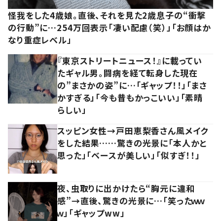
怪我をした4歳娘。直後、それを見た2歳息子の“衝撃
の行動”に…254万回表示「凄い配慮（笑）」「お顔はか
なり重症レベル」
『東京ストリートニュース！』に載ってい
たギャル男。闘病を経て転身した現在
の”まさかの姿”に…「ギャップ！！」「まさ
かすぎる」「今も昔もかっこいい」「素晴
らしい」
スッピン女性→戸田恵梨香さん風メイク
をした結果……驚きの光景に「本人かと
思った」「ベースが美しい」「似すぎ！！」
夜、虫取りに出かけたら“胸元に違和
感”→直後、驚きの光景に…「笑ったｗｗ
ｗ」「ギャップww」