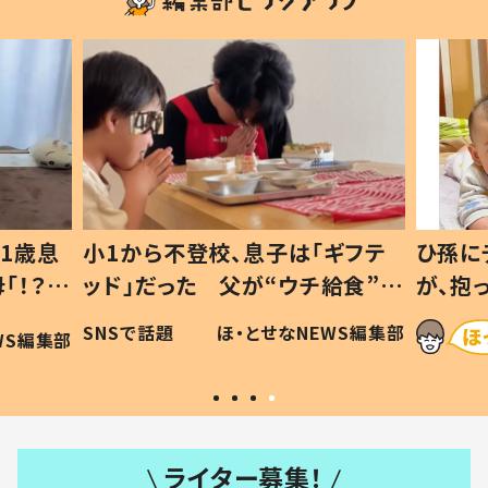
1歳息
小1から不登校、息子は「ギフテ
ひ孫に
「！？」
ッド」だった 父が“ウチ給食”を
が、抱
に「可愛
作り続ける理由とは #令和の親
「涙が
SNSで話題
ほ・とせなNEWS編集部
WS編集部
#令和の子
い」
ライター募集！