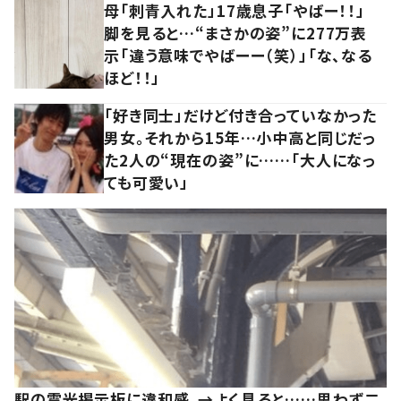
母「刺青入れた」17歳息子「やばー！！」
脚を見ると…“まさかの姿”に277万表
示「違う意味でやばーー（笑）」「な、なる
ほど！！」
「好き同士」だけど付き合っていなかった
男女。それから15年…小中高と同じだっ
た2人の“現在の姿”に……「大人になっ
ても可愛い」
駅の電光掲示板に違和感。→よく見ると……思わず二