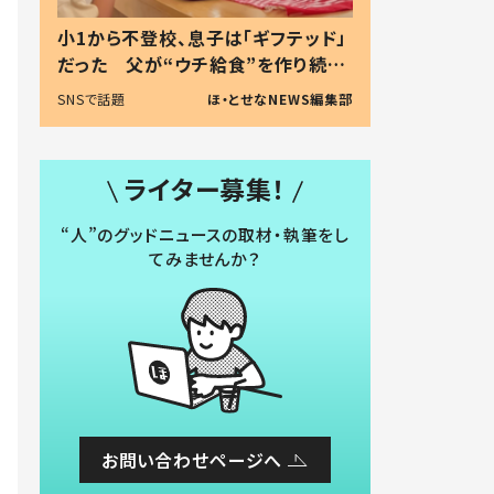
小1から不登校、息子は「ギフテッド」
だった 父が“ウチ給食”を作り続け
る理由とは #令和の親 #令和の子
SNSで話題
ほ・とせなNEWS編集部
ライター募集！
“人”のグッドニュースの取材・執筆をし
てみませんか？
お問い合わせページへ