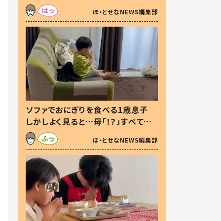
た本音とは
ほ・とせなNEWS編集部
ソファでおにぎりを食べる1歳息子
しかしよく見ると…母「！？」すべてを
察した母の投稿に「可愛いから許
ほ・とせなNEWS編集部
す！」「現行犯〜」