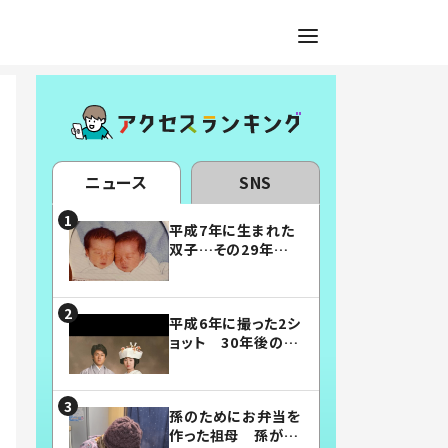
ニュース
SNS
平成7年に生まれた
双子…その29年後
の姿に「漫画みたい」
「素敵すぎる」
平成6年に撮った2シ
ョット 30年後の姿
に…「美男美女」「こ
んな夫婦になりた
い」
孫のためにお弁当を
作った祖母 孫が絶