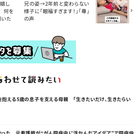
嬉し
兄の姿→2年前と変わらない
 何を
様子に「眼福すぎます！」「尊」
聞いた
の声
を抱える5歳の息子を支える母親 「生きたいだけ、生きたらい
かった 元看護師が“がん闘病中に浮かんだアイデア”で闘病仲