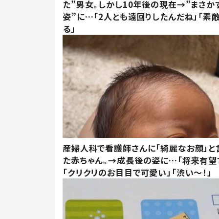
た”男女。しかし10年後の現在→”まさか
姿”に…「2人とも遠回りしたんだね」「素
る」
産婦人科で看護師さんに「綺麗なお顔」と
た赤ちゃん。→成長後の姿に…「将来有望
「クリクリのお目目で可愛い」「渋い～！」