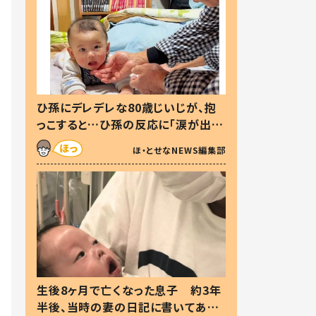
ひ孫にデレデレな80歳じいじが、抱
っこすると…ひ孫の反応に「涙が出ま
した」「可愛くて仕方ない」
ほ・とせなNEWS編集部
生後8ヶ月で亡くなった息子 約3年
半後、当時の妻の日記に書いてあっ