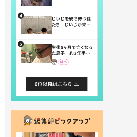
賛したお弁当に「美
味しそう」「お弁当す
ごい」
じいじを駅で待つ孫
たち じいじが来た
瞬間…！？「じいじイ
ケメン」「デレッデレ」
「嬉しくて可愛くてた
生後8ヶ月で亡くなっ
まらない」「幸せにな
た息子 約3年半
れる」
後、当時の妻の日記
に書いてあった本音
とは
6位以降はこちら