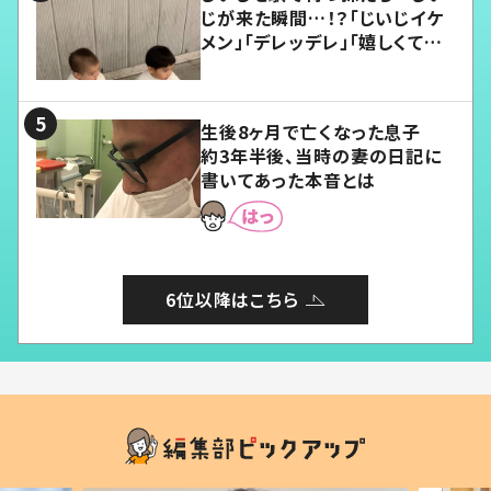
じが来た瞬間…！？「じいじイケ
メン」「デレッデレ」「嬉しくて可
愛くてたまらない」「幸せになれ
る」
生後8ヶ月で亡くなった息子
約3年半後、当時の妻の日記に
書いてあった本音とは
6位以降はこちら