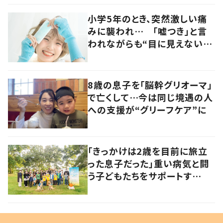
小学5年のとき、突然激しい痛
みに襲われ… 「嘘つき」と言
われながらも“目に見えない
病”に対する理解を求め活動す
る女性に迫る
8歳の息子を「脳幹グリオーマ」
で亡くして…今は同じ境遇の人
への支援が“グリーフケア”に
「きっかけは2歳を目前に旅立
った息子だった」重い病気と闘
う子どもたちをサポートす
る“シャイン・オン！キッズ”に迫
る