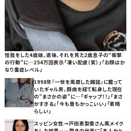
怪我をした4歳娘。直後、それを見た2歳息子の“衝撃
の行動”に…254万回表示「凄い配慮（笑）」「お顔はか
なり重症レベル」
1998年『一世を風靡した雑誌』に載って
いたギャル男。闘病を経て転身した現在
の”まさかの姿”に…「ギャップ！！」「まさ
かすぎる」「今も昔もかっこいい」「素晴
らしい」
スッピン女性→戸田恵梨香さん風メイク
をした結果……驚きの光景に「本人かと