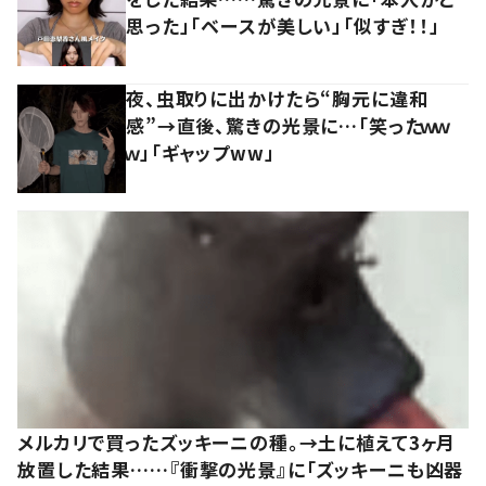
思った」「ベースが美しい」「似すぎ！！」
夜、虫取りに出かけたら“胸元に違和
感”→直後、驚きの光景に…「笑ったｗｗ
ｗ」「ギャップww」
メルカリで買ったズッキーニの種。→土に植えて3ヶ月
放置した結果……『衝撃の光景』に「ズッキーニも凶器