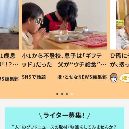
1歳息
小1から不登校、息子は「ギフテ
ひ孫に
「！？」
ッド」だった 父が“ウチ給食”を
が、抱
に「可愛
作り続ける理由とは #令和の親
「涙が
SNSで話題
ほ・とせなNEWS編集部
WS編集部
#令和の子
い」
ライター募集！
“人”のグッドニュースの取材・執筆をしてみませんか？