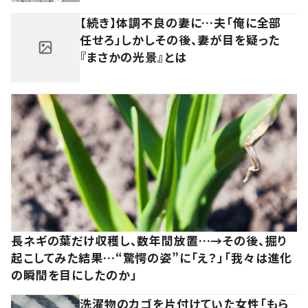
【続き】体調不良の妻に…夫「俺に全部
任せろ」しかしその後、妻が目を疑った
『まさかの光景』とは
長ネギの葉だけ収穫し、数年間放置…→その後、掘り
起こしてみた結果…“驚愕の姿”に「え？」「我々は進化
の瞬間を目にしたのか」
洗濯物のカゴを片付けていた女性「もら