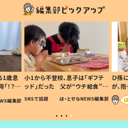
1歳息
小1から不登校、息子は「ギフテ
ひ孫に
「！？」
ッド」だった 父が“ウチ給食”を
が、抱
に「可愛
作り続ける理由とは #令和の親
「涙が
SNSで話題
ほ・とせなNEWS編集部
WS編集部
#令和の子
い」