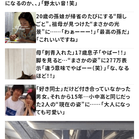
になるのか、、」「野太い音！笑」
20歳の孫娘が帰省のたびにする“隠し
ごと”。祖母が見つけた“まさかの光
景”に……「わぁーーー！」「最高の孫だ」
「これいいですね」
母「刺青入れた」17歳息子「やばー！！」
脚を見ると…“まさかの姿”に277万表
示「違う意味でやばーー（笑）」「な、なる
ほど！！」
「好き同士」だけど付き合っていなかった
男女。それから15年…小中高と同じだっ
た2人の“現在の姿”に……「大人になっ
ても可愛い」