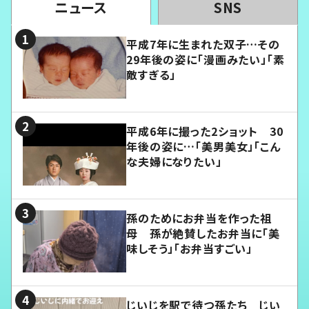
ニュース
SNS
平成7年に生まれた双子…その
29年後の姿に「漫画みたい」「素
敵すぎる」
平成6年に撮った2ショット 30
年後の姿に…「美男美女」「こん
な夫婦になりたい」
孫のためにお弁当を作った祖
母 孫が絶賛したお弁当に「美
味しそう」「お弁当すごい」
じいじを駅で待つ孫たち じい