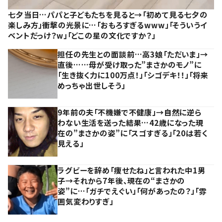
七夕当日…パパと子どもたちを見ると→「初めて見る七夕の
楽しみ方」衝撃の光景に…「おもろすぎるwww」「そういうイ
ベントだっけ？w」「どこの星の文化ですか？」
担任の先生との面談前…高3娘「ただいま」→
直後……母が受け取った”まさかのモノ”に
「生き抜く力に100万点！」「シゴデキ！！」「将来
めっちゃ出世しそう」
9年前の夫「不機嫌で不健康」→自然に逆ら
わない生活を送った結果…42歳になった現
在の”まさかの姿”に「スゴすぎる」「20は若く
見える」
ラグビーを辞め「痩せたね」と言われた中1男
子→それから7年後、現在の“まさかの
姿”に…「ガチでえぐい」「何があったの？」「雰
囲気変わりすぎ」