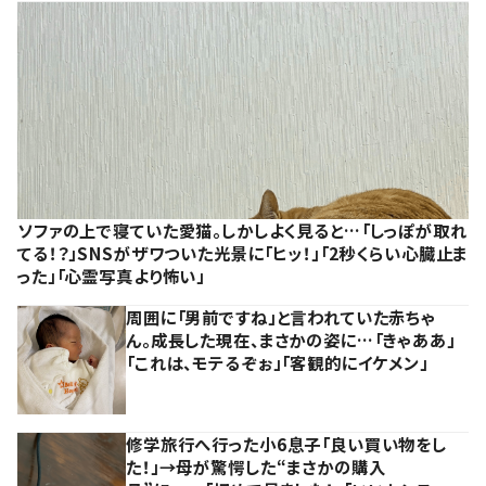
ソファの上で寝ていた愛猫。しかしよく見ると…「しっぽが取れ
てる！？」SNSがザワついた光景に「ヒッ！」「2秒くらい心臓止ま
った」「心霊写真より怖い」
周囲に「男前ですね」と言われていた赤ちゃ
ん。成長した現在、まさかの姿に…「きゃああ」
「これは、モテるぞぉ」「客観的にイケメン」
修学旅行へ行った小6息子「良い買い物をし
た！」→母が驚愕した“まさかの購入