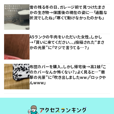
雪の残る冬の日、ガレージ前で見つけたまさ
かの生き物→保護後の現在の姿に…「過酷な
状況でしたね」「寒くて動けなかったのかも」
A5ランクの牛肉をいただいた女性。しかし
→「貰いに来てください、、」投稿された“まさ
かの光景”に「マジで言うてる…？」
布団カバーを購入。しかし帰宅後→高1娘「こ
のカバーなんか怖くない？」よく見ると…”衝
撃の光景”に「吹き出しましたww」「ロックや
んwww」