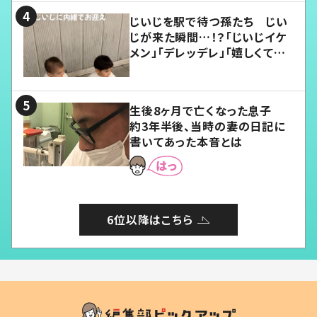
じいじを駅で待つ孫たち じい
じが来た瞬間…！？「じいじイケ
メン」「デレッデレ」「嬉しくて可
愛くてたまらない」「幸せになれ
る」
生後8ヶ月で亡くなった息子
約3年半後、当時の妻の日記に
書いてあった本音とは
6位以降はこちら