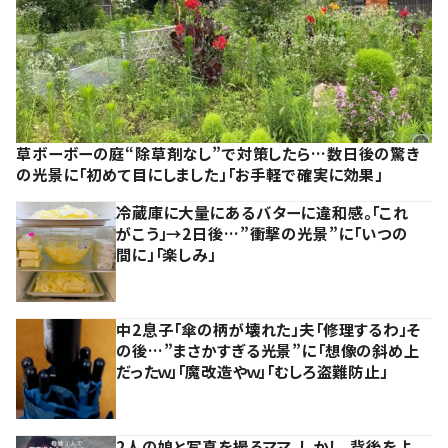
草ボーボーの庭“除草剤なし”で対策したら…数日後の驚き
の光景に「初めて目にしました」「お手軽で確実に効果」
冷蔵庫に大量にあるバターに違和感。「これ
がこう」→2日後…”衝撃の光景”に「いつの
間に」「楽しみ」
中2息子「傘の柄が壊れた」夫「修理するわ」そ
の後…”まさかすぎる光景”に「想像の斜め上
だったｗ」「魔改造やｗ」「むしろ盗難防止」
2人の娘と写真を撮るママ。しかし、背後をよ