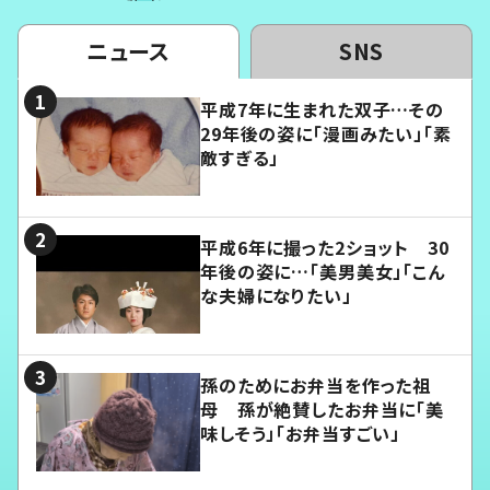
ニュース
SNS
平成7年に生まれた双子…その
29年後の姿に「漫画みたい」「素
敵すぎる」
平成6年に撮った2ショット 30
年後の姿に…「美男美女」「こん
な夫婦になりたい」
孫のためにお弁当を作った祖
母 孫が絶賛したお弁当に「美
味しそう」「お弁当すごい」