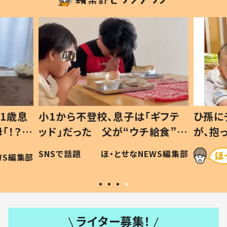
1歳息
小1から不登校、息子は「ギフテ
ひ孫に
「！？」
ッド」だった 父が“ウチ給食”を
が、抱
に「可愛
作り続ける理由とは #令和の親
「涙が
SNSで話題
ほ・とせなNEWS編集部
WS編集部
#令和の子
い」
ライター募集！