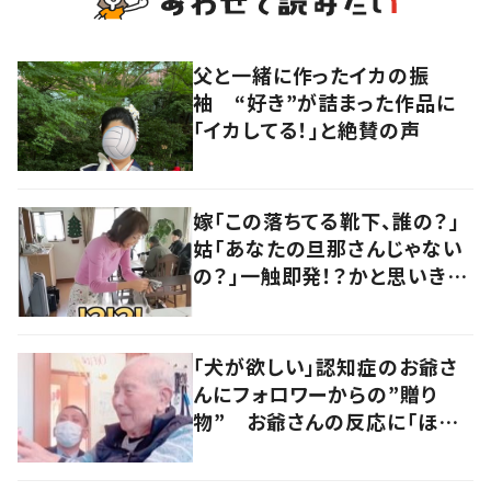
父と一緒に作ったイカの振
袖 “好き”が詰まった作品に
「イカしてる！」と絶賛の声
嫁「この落ちてる靴下、誰の？」
姑「あなたの旦那さんじゃない
の？」一触即発！？かと思いき
や…持ち主が判明し「声だして
大爆笑しちゃった」
「犬が欲しい」認知症のお爺さ
んにフォロワーからの”贈り
物” お爺さんの反応に「ほっこ
り癒されました」「優しい笑顔」
の声