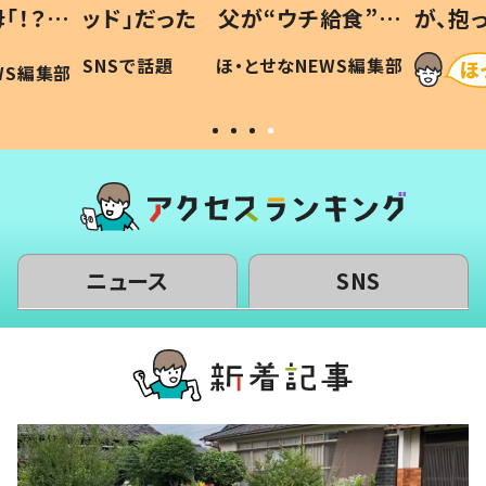
「！？」
ッド」だった 父が“ウチ給食”を
が、抱
に「可愛
作り続ける理由とは #令和の親
「涙が
SNSで話題
ほ・とせなNEWS編集部
WS編集部
#令和の子
い」
ニュース
SNS