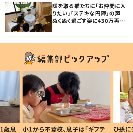
暖を取る猫たちに「お仲間に入
りたい」「ステキな円陣」の声
ぬくぬく過ごす姿に430万再生
の反響
1歳息
小1から不登校、息子は「ギフテ
ひ孫に