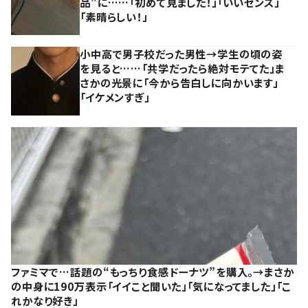
品”に……「初めて見ました！」「いいセンス」
「素晴らしい！」
小中高で男子校だった男性→学生の頃の姿
を見ると……「共学だったら絶対モテてた」ま
さかの光景に「今から告白しに向かいます」
「イケメンすぎ」
ファミマで…話題の“もっちり食感ドーナツ”を購入。→まさか
の中身に190万表示「イイこと聞いた」「気になってました」「こ
れかなり好き」