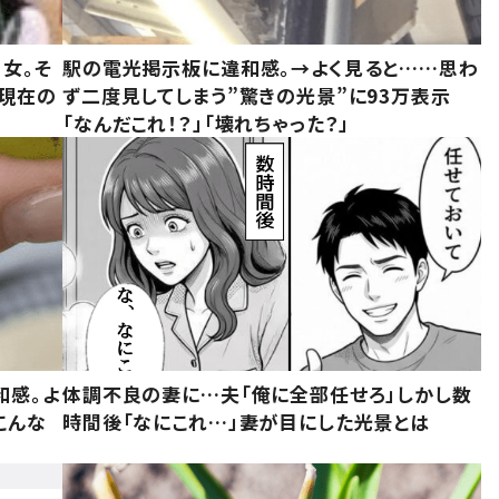
女。そ
駅の電光掲示板に違和感。→よく見ると……思わ
“現在の
ず二度見してしまう”驚きの光景”に93万表示
「なんだこれ！？」「壊れちゃった？」
和感。よ
体調不良の妻に…夫「俺に全部任せろ」しかし数
こんな
時間後「なにこれ…」妻が目にした光景とは