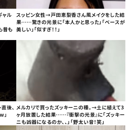
ギャル
スッピン女性→戸田恵梨香さん風メイクをした結
果……驚きの光景に「本人かと思った」「ベースが
今も昔も
美しい」「似すぎ！！」
→直後、
メルカリで買ったズッキーニの種。→土に植えて3
w」
ヶ月放置した結果……『衝撃の光景』に「ズッキー
ニも凶器になるのか、、」「野太い音！笑」