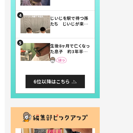
賛したお弁当に「美
味しそう」「お弁当す
ごい」
じいじを駅で待つ孫
たち じいじが来た
瞬間…！？「じいじイ
ケメン」「デレッデレ」
「嬉しくて可愛くてた
生後8ヶ月で亡くなっ
まらない」「幸せにな
た息子 約3年半
れる」
後、当時の妻の日記
に書いてあった本音
とは
6位以降はこちら