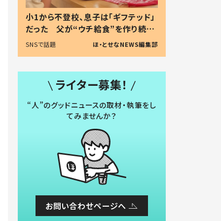
小1から不登校、息子は「ギフテッド」
だった 父が“ウチ給食”を作り続け
る理由とは #令和の親 #令和の子
SNSで話題
ほ・とせなNEWS編集部
ライター募集！
“人”のグッドニュースの取材・執筆をし
てみませんか？
お問い合わせページへ