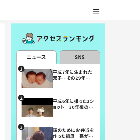
ニュース
SNS
平成7年に生まれた
双子…その29年後
の姿に「漫画みたい」
「素敵すぎる」
平成6年に撮った2シ
ョット 30年後の姿
に…「美男美女」「こ
んな夫婦になりた
い」
孫のためにお弁当を
作った祖母 孫が絶