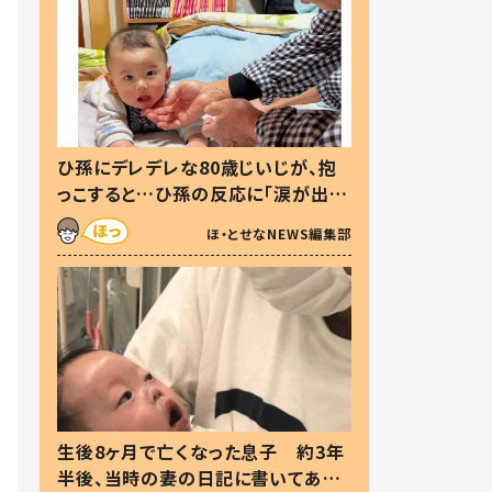
ひ孫にデレデレな80歳じいじが、抱
っこすると…ひ孫の反応に「涙が出ま
した」「可愛くて仕方ない」
ほ・とせなNEWS編集部
生後8ヶ月で亡くなった息子 約3年
半後、当時の妻の日記に書いてあっ