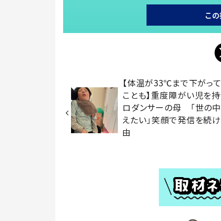
この
【体温が33℃まで下がっ
ことも】重度障がい児を持
ロダンサーの母 「世の
えたい」笑顔で発信を続
由