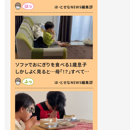
た本音とは
ほ・とせなNEWS編集部
ソファでおにぎりを食べる1歳息子
しかしよく見ると…母「！？」すべてを
察した母の投稿に「可愛いから許
ほ・とせなNEWS編集部
す！」「現行犯〜」