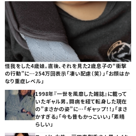
怪我をした4歳娘。直後、それを見た2歳息子の“衝撃
の行動”に…254万回表示「凄い配慮（笑）」「お顔はか
なり重症レベル」
1998年『一世を風靡した雑誌』に載って
いたギャル男。闘病を経て転身した現在
の”まさかの姿”に…「ギャップ！！」「まさ
かすぎる」「今も昔もかっこいい」「素晴
らしい」