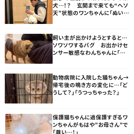
犬…！？ 玄関まで来ても“ヘソ
天”状態のワンちゃんに「ぬいぐ
るみみたい」の声
飼い主が出かけようとすると…
ソワソワするパグ お出かけセ
ンサー敏感なわんちゃんに「可
愛い」「賢い」の声
動物病院に入院した猫ちゃん→
帰宅後の鳴き方の変化に…「ど
うして？」「うつっちゃった？」
保護猫ちゃんに過保護すぎるワ
ンちゃんがもはや”お母さん”で
「尊い…！」