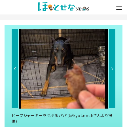
ビーフジャーキーを見せるパパ（＠kyokenchさんより提
供）