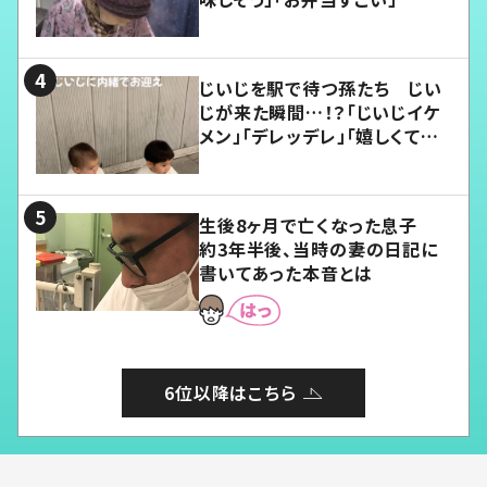
じいじを駅で待つ孫たち じい
じが来た瞬間…！？「じいじイケ
メン」「デレッデレ」「嬉しくて可
愛くてたまらない」「幸せになれ
る」
生後8ヶ月で亡くなった息子
約3年半後、当時の妻の日記に
書いてあった本音とは
6位以降はこちら