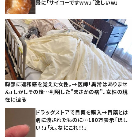
景に「サイコーですww」「激しいw」
胸部に違和感を覚えた女性。→医師「異常はありませ
ん」しかしその後…判明した”まさかの病”。女性の現
在に迫る
ドラッグストアで目薬を購入→目薬とは
別に渡されたものに…180万表示「ほし
い！」「え、なにこれ！！」