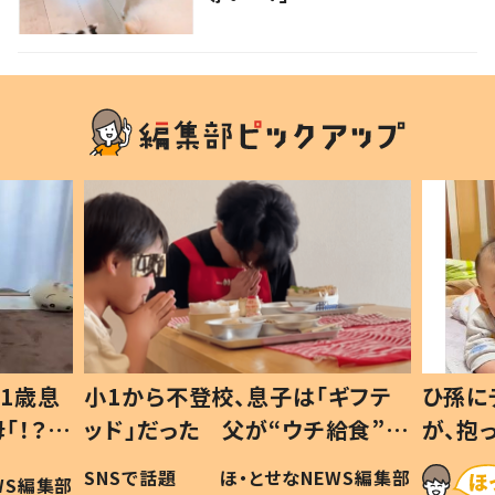
1歳息
小1から不登校、息子は「ギフテ
ひ孫に
「！？」
ッド」だった 父が“ウチ給食”を
が、抱
に「可愛
作り続ける理由とは #令和の親
「涙が
SNSで話題
ほ・とせなNEWS編集部
WS編集部