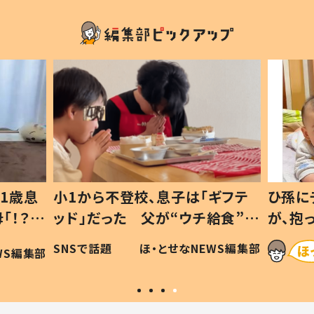
1歳息
小1から不登校、息子は「ギフテ
ひ孫に
「！？」
ッド」だった 父が“ウチ給食”を
が、抱
に「可愛
作り続ける理由とは #令和の親
「涙が
SNSで話題
ほ・とせなNEWS編集部
WS編集部
#令和の子
い」