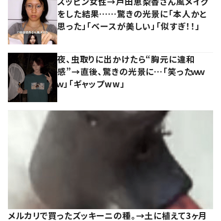
スッピン女性→戸田恵梨香さん風メイク
をした結果……驚きの光景に「本人かと
思った」「ベースが美しい」「似すぎ！！」
夜、虫取りに出かけたら“胸元に違和
感”→直後、驚きの光景に…「笑ったｗｗ
ｗ」「ギャップww」
メルカリで買ったズッキーニの種。→土に植えて3ヶ月