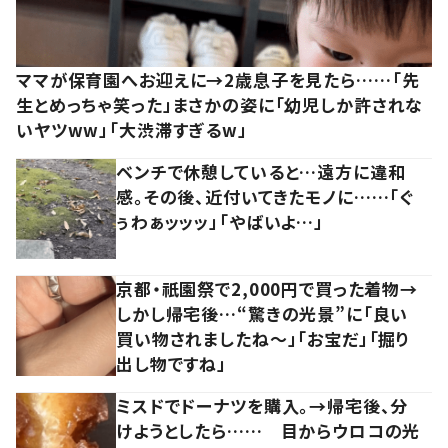
ママが保育園へお迎えに→2歳息子を見たら……「先
生とめっちゃ笑った」まさかの姿に「幼児しか許されな
いヤツww」「大渋滞すぎるw」
ベンチで休憩していると…遠方に違和
感。その後、近付いてきたモノに……「ぐ
ぅわぁッッッ」「やばいよ…」
京都・祇園祭で2,000円で買った着物→
しかし帰宅後…“驚きの光景”に「良い
買い物されましたね～」「お宝だ」「掘り
出し物ですね」
ミスドでドーナツを購入。→帰宅後、分
けようとしたら…… 目からウロコの光