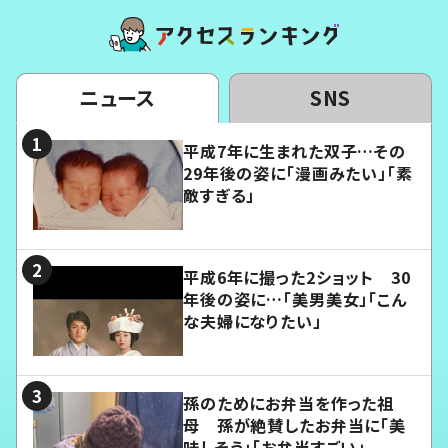
ニュース
SNS
平成7年に生まれた双子…その
29年後の姿に「漫画みたい」「素
敵すぎる」
平成6年に撮った2ショット 30
年後の姿に…「美男美女」「こん
な夫婦になりたい」
孫のためにお弁当を作った祖
母 孫が絶賛したお弁当に「美
味しそう」「お弁当すごい」