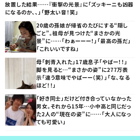
放置した結果……『衝撃の光景』に「ズッキーニも凶器
になるのか、、」「野太い音！笑」
20歳の孫娘が帰省のたびにする“隠し
ごと”。祖母が見つけた“まさかの光
景”に……「わぁーーー！」「最高の孫だ」
「これいいですね」
母「刺青入れた」17歳息子「やばー！！」
脚を見ると…“まさかの姿”に277万表
示「違う意味でやばーー（笑）」「な、なる
ほど！！」
「好き同士」だけど付き合っていなかった
男女。それから15年…小中高と同じだっ
た2人の“現在の姿”に……「大人になっ
ても可愛い」