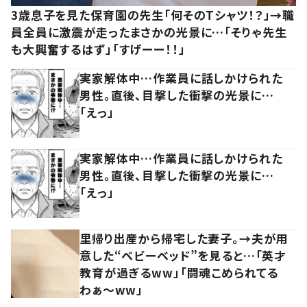
3歳息子を見た保育園の先生「何そのTシャツ！？」→職
員全員に激震が走ったまさかの光景に…「そりゃ先生
も大興奮するはず」「すげーー！！」
実家解体中…作業員に話しかけられた
男性。直後、目撃した衝撃の光景に…
「えっ」
実家解体中…作業員に話しかけられた
男性。直後、目撃した衝撃の光景に…
「えっ」
里帰り出産から帰宅した妻子。→夫が用
意した“ベビーベッド”を見ると…「英才
教育が過ぎるww」「闘魂こめられてる
わぁ～ww」