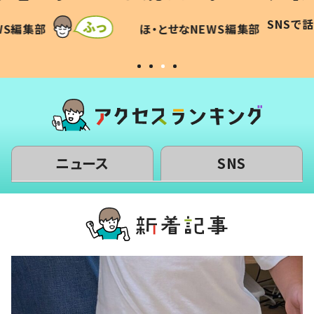
に「可愛
作り続ける理由とは #令和の親
「涙が
SNSで話題
ほ・とせなNEWS編集部
WS編集部
#令和の子
い」
ニュース
SNS