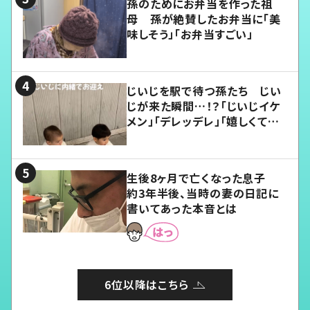
孫のためにお弁当を作った祖
母 孫が絶賛したお弁当に「美
味しそう」「お弁当すごい」
じいじを駅で待つ孫たち じい
じが来た瞬間…！？「じいじイケ
メン」「デレッデレ」「嬉しくて可
愛くてたまらない」「幸せになれ
る」
生後8ヶ月で亡くなった息子
約3年半後、当時の妻の日記に
書いてあった本音とは
6位以降はこちら