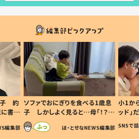
1歳息
小1から不登校、息子は「ギフテ
ひ孫に
「！？」
ッド」だった 父が“ウチ給食”を
が、抱
に「可愛
作り続ける理由とは #令和の親
「涙が
SNSで話題
ほ・とせなNEWS編集部
WS編集部
#令和の子
い」