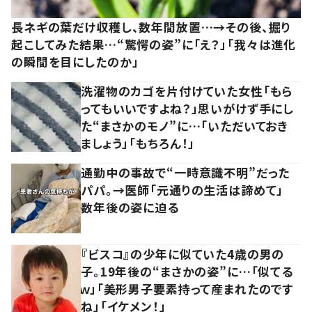
長ネギの葉だけ収穫し、数年間放置…→その後、掘り
起こしてみた結果…“驚愕の姿”に「え？」「我々は進化
の瞬間を目にしたのか」
洗濯物のカゴを片付けていた女性「もら
ってもいいですよね？」思いがけず手にし
た“まさかのモノ”に…「いただいておき
ましょう」「もちろん！」
通勤中の事故で“一時意識不明”だった
パパ。→医師「元通りの生活は諦めて」
数年後の姿に迫る
『ビスコ』の少年に似ていた4歳の男の
子。19年後の“まさかの姿”に…「似てる
ｗ」「美形男子要素持って産まれたのです
ね」「イケメン！」