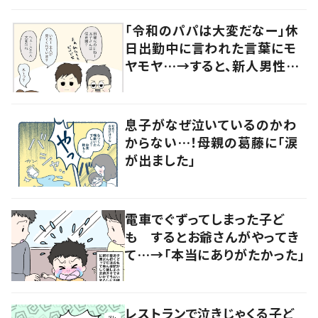
涙
「令和のパパは大変だなー」休
日出勤中に言われた言葉にモ
ヤモヤ…→すると、新人男性社
員の言葉に「素敵」「みんながハ
ッピー」
息子がなぜ泣いているのかわ
からない…！母親の葛藤に「涙
が出ました」
電車でぐずってしまった子ど
も するとお爺さんがやってき
て…→「本当にありがたかった」
レストランで泣きじゃくる子ど