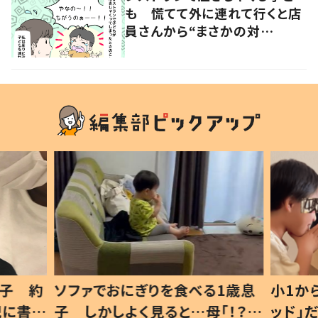
も 慌てて外に連れて行くと店
員さんから“まさかの対
応”が…→「本当に感謝しかな
い」
1歳息
小1から不登校、息子は「ギフテ
ひ孫に
「！？」
ッド」だった 父が“ウチ給食”を
が、抱