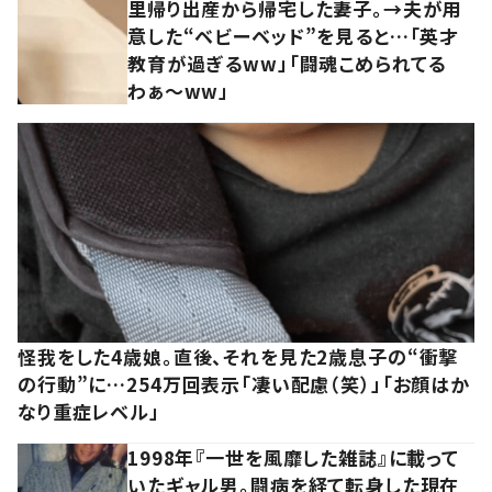
里帰り出産から帰宅した妻子。→夫が用
意した“ベビーベッド”を見ると…「英才
教育が過ぎるww」「闘魂こめられてる
わぁ～ww」
怪我をした4歳娘。直後、それを見た2歳息子の“衝撃
の行動”に…254万回表示「凄い配慮（笑）」「お顔はか
なり重症レベル」
1998年『一世を風靡した雑誌』に載って
いたギャル男。闘病を経て転身した現在