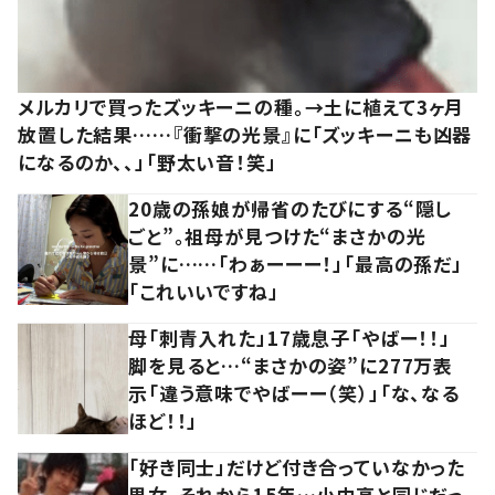
メルカリで買ったズッキーニの種。→土に植えて3ヶ月
放置した結果……『衝撃の光景』に「ズッキーニも凶器
になるのか、、」「野太い音！笑」
20歳の孫娘が帰省のたびにする“隠し
ごと”。祖母が見つけた“まさかの光
景”に……「わぁーーー！」「最高の孫だ」
「これいいですね」
母「刺青入れた」17歳息子「やばー！！」
脚を見ると…“まさかの姿”に277万表
示「違う意味でやばーー（笑）」「な、なる
ほど！！」
「好き同士」だけど付き合っていなかった
男女。それから15年…小中高と同じだっ