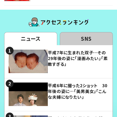
ニュース
SNS
平成7年に生まれた双子…その
29年後の姿に「漫画みたい」「素
敵すぎる」
平成6年に撮った2ショット 30
年後の姿に…「美男美女」「こん
な夫婦になりたい」