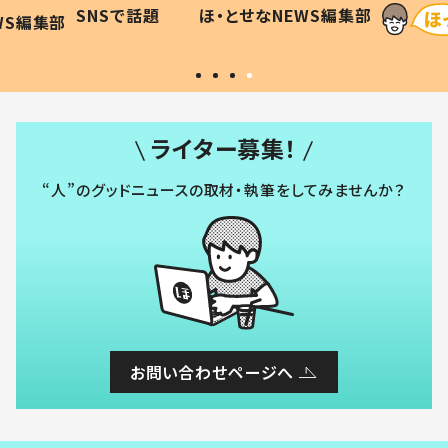
に「可愛
作り続ける理由とは #令和の親
「涙が
SNSで話題
ほ・とせなNEWS編集部
WS編集部
#令和の子
い」
ライター募集！
“人”のグッドニュースの取材・執筆をしてみませんか？
お問い合わせページへ