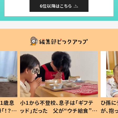
6位以降はこちら
1歳息
小1から不登校、息子は「ギフテ
ひ孫に
「！？」
ッド」だった 父が“ウチ給食”を
が、抱