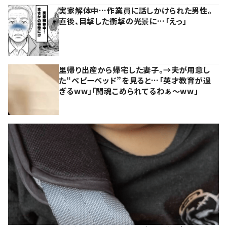
実家解体中…作業員に話しかけられた男性。
直後、目撃した衝撃の光景に…「えっ」
里帰り出産から帰宅した妻子。→夫が用意し
た“ベビーベッド”を見ると…「英才教育が過
ぎるww」「闘魂こめられてるわぁ～ww」