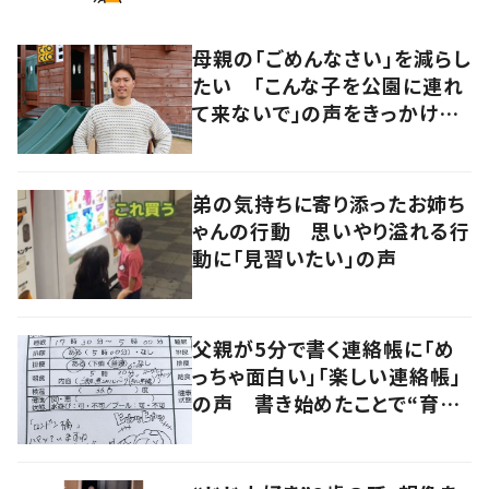
母親の「ごめんなさい」を減らし
たい 「こんな子を公園に連れ
て来ないで」の声をきっかけに
障がい児専用の公園を作った
経営者に迫る
弟の気持ちに寄り添ったお姉ち
ゃんの行動 思いやり溢れる行
動に「見習いたい」の声
父親が5分で書く連絡帳に「め
っちゃ面白い」「楽しい連絡帳」
の声 書き始めたことで“育児
に変化”も