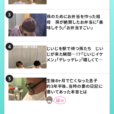
孫のためにお弁当を作った祖
母 孫が絶賛したお弁当に「美
味しそう」「お弁当すごい」
じいじを駅で待つ孫たち じい
じが来た瞬間…！？「じいじイケ
メン」「デレッデレ」「嬉しくて可
愛くてたまらない」「幸せになれ
る」
生後8ヶ月で亡くなった息子
約3年半後、当時の妻の日記に
書いてあった本音とは