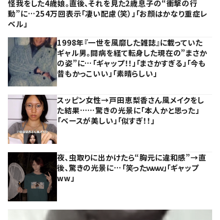
怪我をした4歳娘。直後、それを見た2歳息子の“衝撃の行
動”に…254万回表示「凄い配慮（笑）」「お顔はかなり重症レ
ベル」
1998年『一世を風靡した雑誌』に載っていた
ギャル男。闘病を経て転身した現在の”まさか
の姿”に…「ギャップ！！」「まさかすぎる」「今も
昔もかっこいい」「素晴らしい」
スッピン女性→戸田恵梨香さん風メイクをし
た結果……驚きの光景に「本人かと思った」
「ベースが美しい」「似すぎ！！」
夜、虫取りに出かけたら“胸元に違和感”→直
後、驚きの光景に…「笑ったｗｗｗ」「ギャップ
ww」