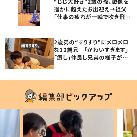
“じじ大好き”2歳の孫、想像を
遥かに超えたお出迎え→祖父
「仕事の疲れが一瞬で吹き飛ん
だ！」
2歳弟の“すりすり”にメロメロ
な12歳兄 「かわいすぎます」
「癒し」仲良し兄弟の様子が
101万再生