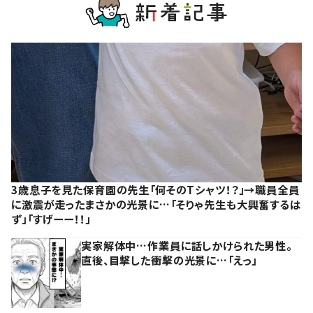
3歳息子を見た保育園の先生「何そのTシャツ！？」→職員全員
に激震が走ったまさかの光景に…「そりゃ先生も大興奮するは
ず」「すげーー！！」
実家解体中…作業員に話しかけられた男性。
直後、目撃した衝撃の光景に…「えっ」