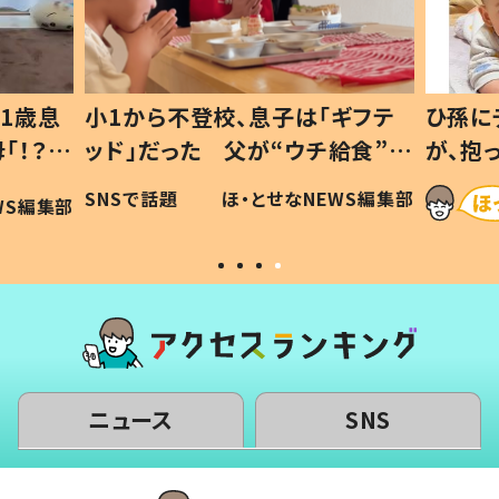
1歳息
小1から不登校、息子は「ギフテ
ひ孫に
「！？」
ッド」だった 父が“ウチ給食”を
が、抱
に「可愛
作り続ける理由とは #令和の親
「涙が
SNSで話題
ほ・とせなNEWS編集部
WS編集部
#令和の子
い」
ニュース
SNS