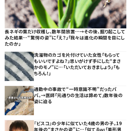
長ネギの葉だけ収穫し、数年間放置…→その後、掘り起こして
みた結果…“驚愕の姿”に「え？」「我々は進化の瞬間を目にし
たのか」
洗濯物のカゴを片付けていた女性「もらって
もいいですよね？」思いがけず手にした“まさ
かのモノ”に…「いただいておきましょう」「も
ちろん！」
通勤中の事故で“一時意識不明”だったパ
パ。→医師「元通りの生活は諦めて」数年後の
姿に迫る
『ビスコ』の少年に似ていた4歳の男の子。19
年後の“まさかの姿”に…「似てるｗ」「美形男