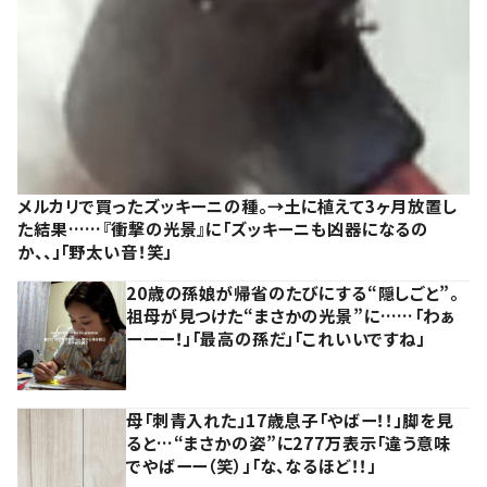
メルカリで買ったズッキーニの種。→土に植えて3ヶ月放置し
た結果……『衝撃の光景』に「ズッキーニも凶器になるの
か、、」「野太い音！笑」
20歳の孫娘が帰省のたびにする“隠しごと”。
祖母が見つけた“まさかの光景”に……「わぁ
ーーー！」「最高の孫だ」「これいいですね」
母「刺青入れた」17歳息子「やばー！！」脚を見
ると…“まさかの姿”に277万表示「違う意味
でやばーー（笑）」「な、なるほど！！」