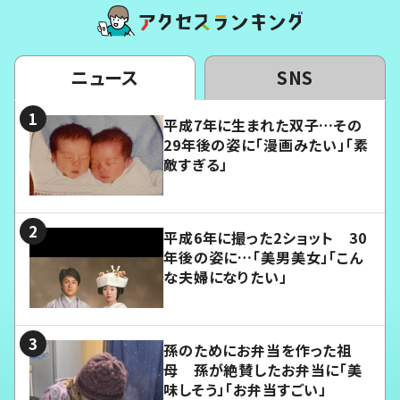
ニュース
SNS
平成7年に生まれた双子…その
29年後の姿に「漫画みたい」「素
敵すぎる」
平成6年に撮った2ショット 30
年後の姿に…「美男美女」「こん
な夫婦になりたい」
孫のためにお弁当を作った祖
母 孫が絶賛したお弁当に「美
味しそう」「お弁当すごい」