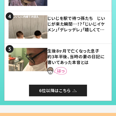
じいじを駅で待つ孫たち じい
じが来た瞬間…！？「じいじイケ
メン」「デレッデレ」「嬉しくて可
愛くてたまらない」「幸せになれ
る」
生後8ヶ月で亡くなった息子
約3年半後、当時の妻の日記に
書いてあった本音とは
6位以降はこちら