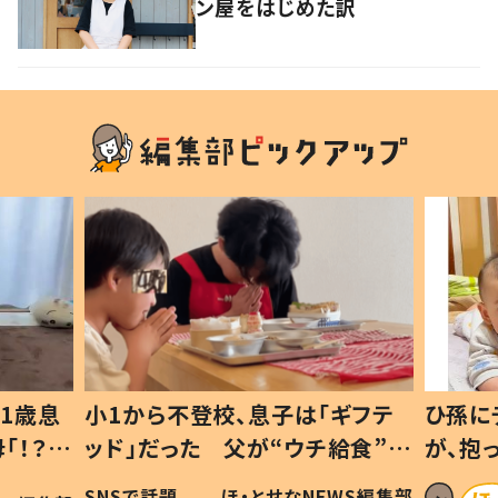
ン屋をはじめた訳
1歳息
小1から不登校、息子は「ギフテ
ひ孫に
「！？」
ッド」だった 父が“ウチ給食”を
が、抱
に「可愛
作り続ける理由とは #令和の親
「涙が
SNSで話題
ほ・とせなNEWS編集部