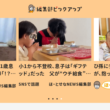
1歳息
小1から不登校、息子は「ギフテ
ひ孫に
「！？」
ッド」だった 父が“ウチ給食”を
が、抱
に「可愛
作り続ける理由とは #令和の親
「涙が
SNSで話題
ほ・とせなNEWS編集部
WS編集部
#令和の子
い」