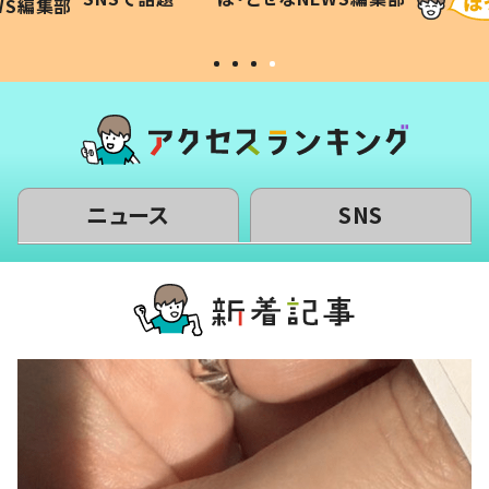
WS編集部
#令和の子
い」
ニュース
SNS