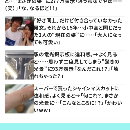
と…“まさかの姿”に277万表示「違う意味でやばーー
（笑）」「な、なるほど！！」
「好き同士」だけど付き合っていなかった
男女。それから15年…小中高と同じだっ
た2人の“現在の姿”に……「大人になっ
ても可愛い」
駅の電光掲示板に違和感。→よく見る
と……思わず二度見してしまう”驚きの
光景”に93万表示「なんだこれ！？」「壊
れちゃった？」
スーパーで買ったシャインマスカットに
違和感。よく見ると→「何これ？」まさか
の光景に…「こんなところに！？」「かわい
いww」