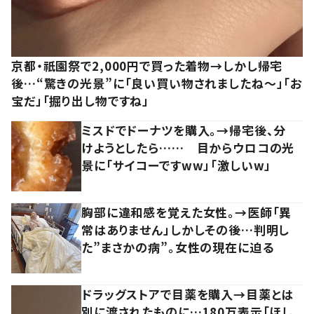
京都・祇園祭で2,000円で買った着物→しかし帰宅
後…“驚きの光景”に「良い買い物されましたね～」「お
宝だ」「掘り出し物ですね」
ミスドでドーナツを購入。→帰宅後、分
けようとしたら…… 目からウロコの光
景に「サイコーですww」「激しいw」
胸部に違和感を覚えた女性。→医師「異
常はありません」しかしその後…判明し
た”まさかの病”。女性の現在に迫る
ドラッグストアで目薬を購入→目薬とは
別に渡されたものに…180万表示「ほし