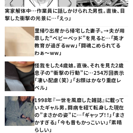
実家解体中…作業員に話しかけられた男性。直後、目
撃した衝撃の光景に…「えっ」
里帰り出産から帰宅した妻子。→夫が用
意した“ベビーベッド”を見ると…「英才
教育が過ぎるww」「闘魂こめられてる
わぁ～ww」
怪我をした4歳娘。直後、それを見た2歳
息子の“衝撃の行動”に…254万回表示
「凄い配慮（笑）」「お顔はかなり重症レ
ベル」
1998年『一世を風靡した雑誌』に載って
いたギャル男。闘病を経て転身した現在
の”まさかの姿”に…「ギャップ！！」「まさ
かすぎる」「今も昔もかっこいい」「素晴
らしい」