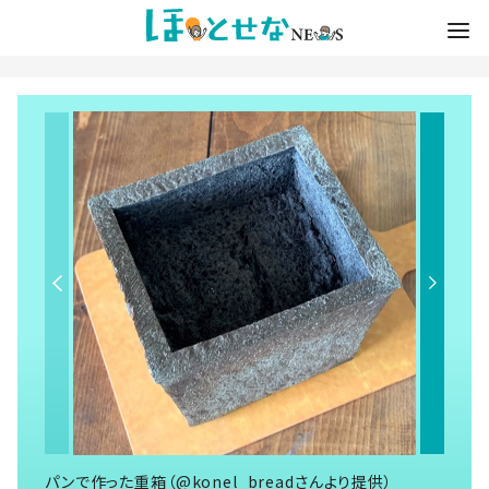
パンで作った重箱（@konel_breadさんより提供）