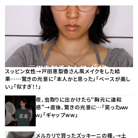
スッピン女性→戸田恵梨香さん風メイクをした結
果……驚きの光景に「本人かと思った」「ベースが美し
い」「似すぎ！！」
夜、虫取りに出かけたら“胸元に違和
感”→直後、驚きの光景に…「笑ったｗｗ
ｗ」「ギャップww」
メルカリで買ったズッキーニの種。→土