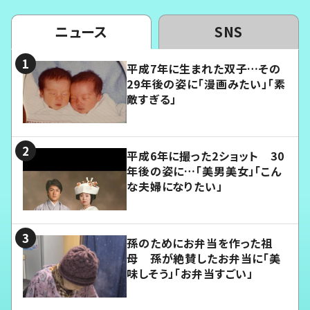
ニュース
SNS
平成7年に生まれた双子…その
29年後の姿に「漫画みたい」「素
敵すぎる」
平成6年に撮った2ショット 30
年後の姿に…「美男美女」「こん
な夫婦になりたい」
孫のためにお弁当を作った祖
母 孫が絶賛したお弁当に「美
味しそう」「お弁当すごい」