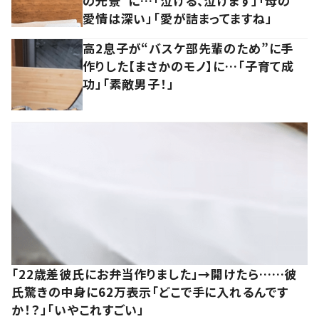
の光景”に…「泣ける、泣けます」「母の
愛情は深い」「愛が詰まってますね」
高2息子が“バスケ部先輩のため”に手
作りした【まさかのモノ】に…「子育て成
功」「素敵男子！」
「22歳差彼氏にお弁当作りました」→開けたら……彼
氏驚きの中身に62万表示「どこで手に入れるんです
か！？」「いやこれすごい」