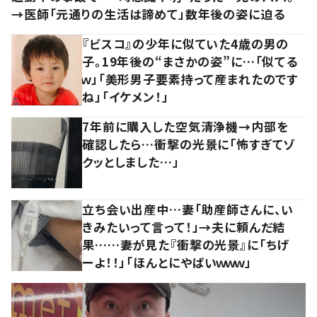
→医師「元通りの生活は諦めて」数年後の姿に迫る
『ビスコ』の少年に似ていた4歳の男の
子。19年後の“まさかの姿”に…「似てる
ｗ」「美形男子要素持って産まれたのです
ね」「イケメン！」
7年前に購入した空気清浄機→内部を
確認したら…衝撃の光景に「怖すぎてゾ
クッとしました…」
立ち会い出産中…妻「助産師さんに、い
きみたいって言って！」→夫に頼んだ結
果……妻が見た『衝撃の光景』に「ちげ
ーよ！！」「ほんとにやばいｗｗｗ」