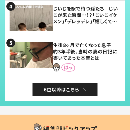
じいじを駅で待つ孫たち じい
じが来た瞬間…！？「じいじイケ
メン」「デレッデレ」「嬉しくて可
愛くてたまらない」「幸せになれ
る」
生後8ヶ月で亡くなった息子
約3年半後、当時の妻の日記に
書いてあった本音とは
6位以降はこちら