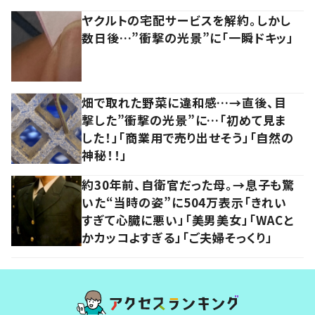
ヤクルトの宅配サービスを解約。しかし
数日後…”衝撃の光景”に「一瞬ドキッ」
畑で取れた野菜に違和感…→直後、目
撃した”衝撃の光景”に…「初めて見ま
した！」「商業用で売り出せそう」「自然の
神秘！！」
約30年前、自衛官だった母。→息子も驚
いた“当時の姿”に504万表示「きれい
すぎて心臓に悪い」「美男美女」「WACと
かカッコよすぎる」「ご夫婦そっくり」