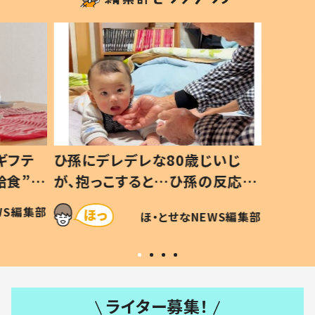
ギフテ
ひ孫にデレデレな80歳じいじ
給食”を
が、抱っこすると…ひ孫の反応に
和の親
「涙が出ました」「可愛くて仕方な
WS編集部
ほ・とせなNEWS編集部
い」
ライター募集！