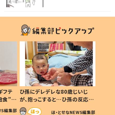
る」の声
ギフテ
ひ孫にデレデレな80歳じいじ
給食”を
が、抱っこすると…ひ孫の反応に
和の親
「涙が出ました」「可愛くて仕方な
WS編集部
ほ・とせなNEWS編集部
い」