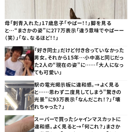
母「刺青入れた」17歳息子「やばー！！」脚を見る
と…“まさかの姿”に277万表示「違う意味でやばーー
（笑）」「な、なるほど！！」
「好き同士」だけど付き合っていなかった
男女。それから15年…小中高と同じだっ
た2人の“現在の姿”に……「大人になっ
ても可愛い」
駅の電光掲示板に違和感。→よく見る
と……思わず二度見してしまう”驚きの
光景”に93万表示「なんだこれ！？」「壊
れちゃった？」
スーパーで買ったシャインマスカットに
違和感。よく見ると→「何これ？」まさか