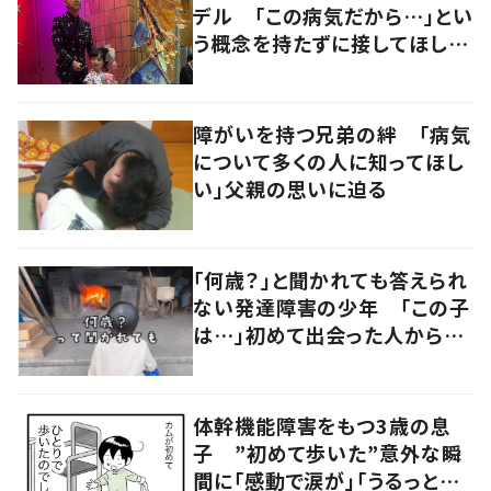
デル 「この病気だから…」とい
う概念を持たずに接してほし
い 活動への思いを母が語る
障がいを持つ兄弟の絆 「病気
について多くの人に知ってほし
い」父親の思いに迫る
「何歳？」と聞かれても答えられ
ない発達障害の少年 「この子
は…」初めて出会った人からの
言葉に「すごく嬉しくなった」
体幹機能障害をもつ3歳の息
子 ”初めて歩いた”意外な瞬
間に「感動で涙が」「うるっとく