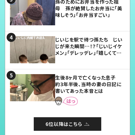
孫のためにお弁当を作った祖
母 孫が絶賛したお弁当に「美
味しそう」「お弁当すごい」
じいじを駅で待つ孫たち じい
じが来た瞬間…！？「じいじイケ
メン」「デレッデレ」「嬉しくて可
愛くてたまらない」「幸せになれ
る」
生後8ヶ月で亡くなった息子
約3年半後、当時の妻の日記に
書いてあった本音とは
6位以降はこちら