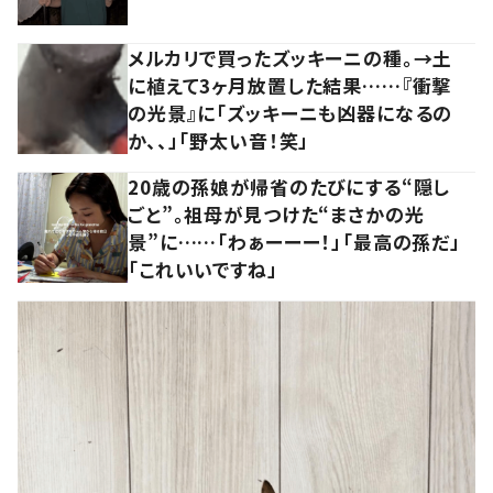
メルカリで買ったズッキーニの種。→土
に植えて3ヶ月放置した結果……『衝撃
の光景』に「ズッキーニも凶器になるの
か、、」「野太い音！笑」
20歳の孫娘が帰省のたびにする“隠し
ごと”。祖母が見つけた“まさかの光
景”に……「わぁーーー！」「最高の孫だ」
「これいいですね」