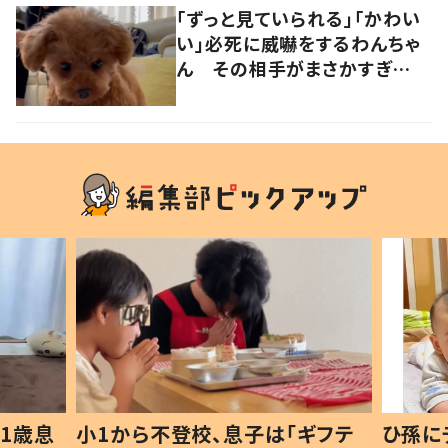
「ずっと見ていられる」「かわい
い」必死に威嚇をするわんちゃ
ん その相手がまさかすぎ
た…！
1歳息
小1から不登校、息子は「ギフテ
ひ孫に