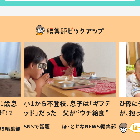
1歳息
小1から不登校、息子は「ギフテ
ひ孫に
「！？」
ッド」だった 父が“ウチ給食”を
が、抱
に「可愛
作り続ける理由とは #令和の親
「涙が
SNSで話題
ほ・とせなNEWS編集部
WS編集部
#令和の子
い」