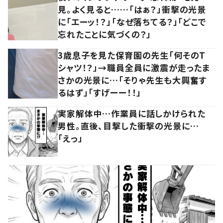
見。よく見ると……「はぁ？」衝撃の光景
に「エーッ！？」「なぜ落ちてる？」「どこで
忘れたことに気づくの？」
3歳息子を見た保育園の先生「何そのT
シャツ！？」→職員全員に激震が走ったま
さかの光景に…「そりゃ先生も大興奮す
るはず」「すげーー！！」
実家解体中…作業員に話しかけられた
男性。直後、目撃した衝撃の光景に…
「えっ」