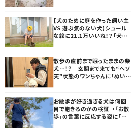
秋を見つけた犬”が可愛い…！
【犬のために庭を作った飼い主
VS 遊ぶ気のない犬】シュール
な絵に21.1万いいね！？「犬の
強い意志を感じる」
散歩の直前まで眠ったままの柴
犬…！？ 玄関まで来ても“ヘソ
天”状態のワンちゃんに「ぬいぐ
るみみたい」の声
お散歩が好き過ぎる犬は何回
目で飽きるのかの検証→「お散
歩」の言葉に反応する姿に「可
愛い」の声！