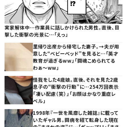
実家解体中…作業員に話しかけられた男性。直後、目
撃した衝撃の光景に…「えっ」
里帰り出産から帰宅した妻子。→夫が用
意した“ベビーベッド”を見ると…「英才
教育が過ぎるww」「闘魂こめられてる
わぁ～ww」
怪我をした4歳娘。直後、それを見た2歳
息子の“衝撃の行動”に…254万回表示
「凄い配慮（笑）」「お顔はかなり重症レ
ベル」
1998年『一世を風靡した雑誌』に載って
いたギャル男。闘病を経て転身した現在
の”まさかの姿”に…「ギャップ！！」「まさ