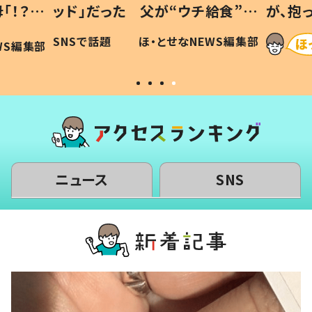
「！？」
ッド」だった 父が“ウチ給食”を
が、抱
に「可愛
作り続ける理由とは #令和の親
「涙が
SNSで話題
ほ・とせなNEWS編集部
WS編集部
#令和の子
い」
ニュース
SNS