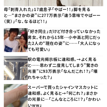
母「刺青入れた」17歳息子「やばー！！」脚を見る
と…“まさかの姿”に277万表示「違う意味でやばーー
（笑）」「な、なるほど！！」
「好き同士」だけど付き合っていなかった
男女。それから15年…小中高と同じだっ
た2人の“現在の姿”に……「大人になっ
ても可愛い」
駅の電光掲示板に違和感。→よく見る
と……思わず二度見してしまう”驚きの
光景”に93万表示「なんだこれ！？」「壊
れちゃった？」
スーパーで買ったシャインマスカットに
違和感。よく見ると→「何これ？」まさか
の光景に…「こんなところに！？」「かわい
いww」