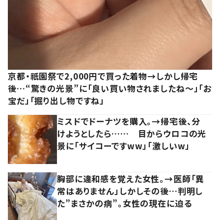
京都・祇園祭で2,000円で買った着物→しかし帰宅
後…“驚きの光景”に「良い買い物されましたね～」「お
宝だ」「掘り出し物ですね」
ミスドでドーナツを購入。→帰宅後、分
けようとしたら…… 目からウロコの光
景に「サイコーですww」「激しいw」
胸部に違和感を覚えた女性。→医師「異
常はありません」しかしその後…判明し
た”まさかの病”。女性の現在に迫る