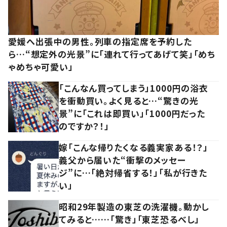
愛媛へ出張中の男性。列車の指定席を予約した
ら…“想定外の光景”に「連れて行ってあげて笑」「めち
ゃめちゃ可愛い」
「こんなん買ってしまう」1000円の浴衣
を衝動買い。よく見ると…“驚きの光
景”に「これは即買い」「1000円だった
のですか？！」
嫁「こんな帰りたくなる義実家ある！？」
義父から届いた“衝撃のメッセー
ジ”に…「絶対帰省する！」「私が行きた
い」
昭和29年製造の東芝の洗濯機。動かし
てみると……「驚き」「東芝恐るべし」