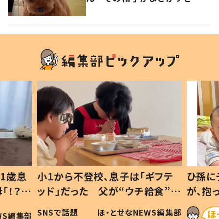
た…！
1歳息
小1から不登校、息子は「ギフテ
ひ孫に
「！？」
ッド」だった 父が“ウチ給食”を
が、抱
に「可愛
作り続ける理由とは #令和の親
「涙が
SNSで話題
ほ・とせなNEWS編集部
WS編集部