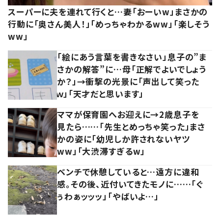
スーパーに夫を連れて行くと…妻「おーいw」まさかの
行動に「奥さん美人！」「めっちゃわかるww」「楽しそう
ww」
「絵にあう言葉を書きなさい」息子の”ま
さかの解答”に…母「正解でよいでしょう
か？」→衝撃の光景に「声出して笑った
ｗ」「天才だと思います」
ママが保育園へお迎えに→2歳息子を
見たら……「先生とめっちゃ笑った」まさ
かの姿に「幼児しか許されないヤツ
ww」「大渋滞すぎるw」
ベンチで休憩していると…遠方に違和
感。その後、近付いてきたモノに……「ぐ
ぅわぁッッッ」「やばいよ…」