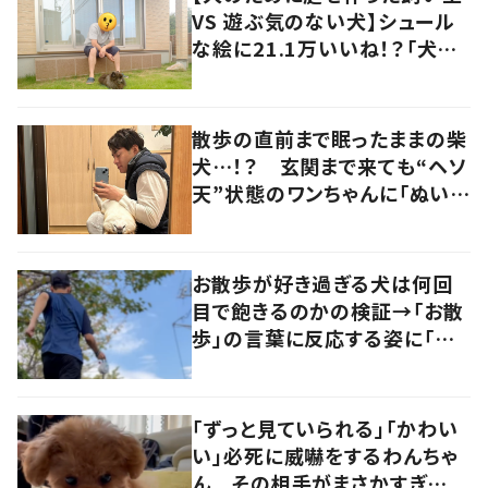
VS 遊ぶ気のない犬】シュール
な絵に21.1万いいね！？「犬の
強い意志を感じる」
散歩の直前まで眠ったままの柴
犬…！？ 玄関まで来ても“ヘソ
天”状態のワンちゃんに「ぬいぐ
るみみたい」の声
お散歩が好き過ぎる犬は何回
目で飽きるのかの検証→「お散
歩」の言葉に反応する姿に「可
愛い」の声！
「ずっと見ていられる」「かわい
い」必死に威嚇をするわんちゃ
ん その相手がまさかすぎ