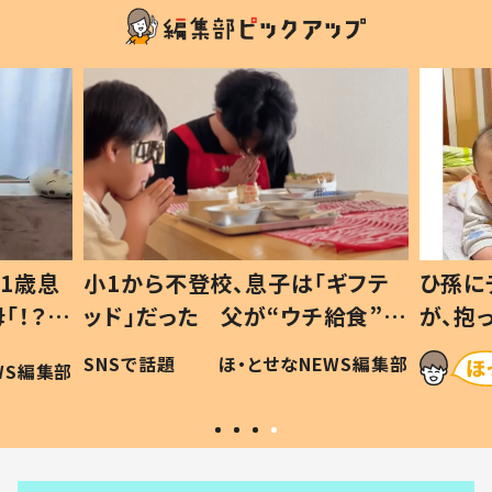
1歳息
小1から不登校、息子は「ギフテ
ひ孫に
「！？」
ッド」だった 父が“ウチ給食”を
が、抱
に「可愛
作り続ける理由とは #令和の親
「涙が
SNSで話題
ほ・とせなNEWS編集部
WS編集部
#令和の子
い」