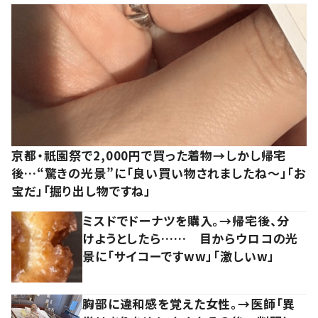
京都・祇園祭で2,000円で買った着物→しかし帰宅
後…“驚きの光景”に「良い買い物されましたね～」「お
宝だ」「掘り出し物ですね」
ミスドでドーナツを購入。→帰宅後、分
けようとしたら…… 目からウロコの光
景に「サイコーですww」「激しいw」
胸部に違和感を覚えた女性。→医師「異