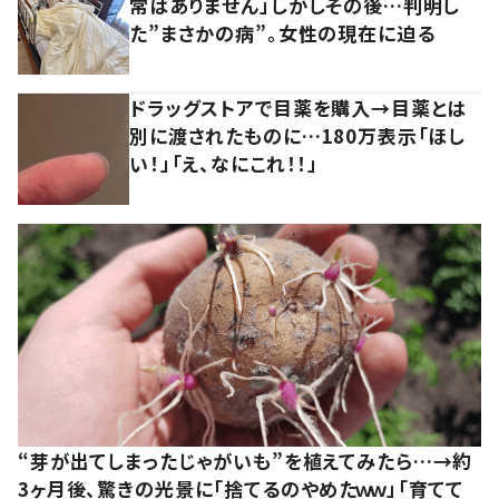
常はありません」しかしその後…判明し
た”まさかの病”。女性の現在に迫る
ドラッグストアで目薬を購入→目薬とは
別に渡されたものに…180万表示「ほし
い！」「え、なにこれ！！」
“芽が出てしまったじゃがいも”を植えてみたら…→約
3ヶ月後、驚きの光景に「捨てるのやめたｗｗ」「育てて