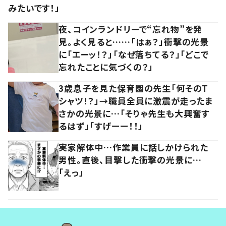
みたいです！」
夜、コインランドリーで“忘れ物”を発
見。よく見ると……「はぁ？」衝撃の光景
に「エーッ！？」「なぜ落ちてる？」「どこで
忘れたことに気づくの？」
3歳息子を見た保育園の先生「何そのT
シャツ！？」→職員全員に激震が走ったま
さかの光景に…「そりゃ先生も大興奮す
るはず」「すげーー！！」
実家解体中…作業員に話しかけられた
男性。直後、目撃した衝撃の光景に…
「えっ」