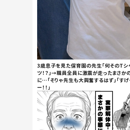
3歳息子を見た保育園の先生「何そのTシ
ツ！？」→職員全員に激震が走ったまさか
に…「そりゃ先生も大興奮するはず」「すげ
ー！！」