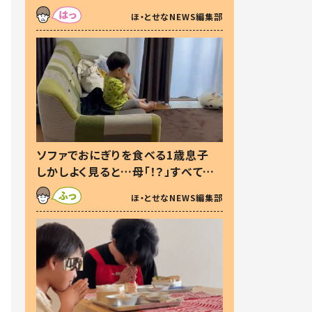
た本音とは
ほ・とせなNEWS編集部
ソファでおにぎりを食べる1歳息子
しかしよく見ると…母「！？」すべてを
察した母の投稿に「可愛いから許
ほ・とせなNEWS編集部
す！」「現行犯〜」