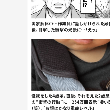
実家解体中…作業員に話しかけられた男
後、目撃した衝撃の光景に…「えっ」
怪我をした4歳娘。直後、それを見た2歳
の“衝撃の行動”に…254万回表示「凄い
（笑）」「お顔はかなり重症レベル」