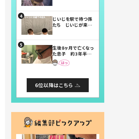
賛したお弁当に「美
味しそう」「お弁当す
ごい」
じいじを駅で待つ孫
たち じいじが来た
瞬間…！？「じいじイ
ケメン」「デレッデレ」
「嬉しくて可愛くてた
生後8ヶ月で亡くなっ
まらない」「幸せにな
た息子 約3年半
れる」
後、当時の妻の日記
に書いてあった本音
とは
6位以降はこちら