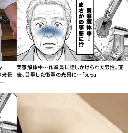
ャ
実家解体中…作業員に話しかけられた男性。直
の光景
後、目撃した衝撃の光景に…「えっ」
ー