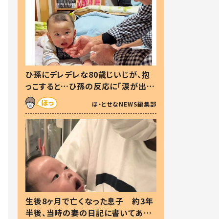
ひ孫にデレデレな80歳じいじが、抱
っこすると…ひ孫の反応に「涙が出ま
した」「可愛くて仕方ない」
ほ・とせなNEWS編集部
生後8ヶ月で亡くなった息子 約3年
半後、当時の妻の日記に書いてあっ