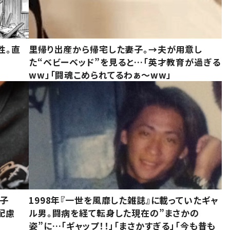
性。直
里帰り出産から帰宅した妻子。→夫が用意し
た“ベビーベッド”を見ると…「英才教育が過ぎる
ww」「闘魂こめられてるわぁ～ww」
息子
1998年『一世を風靡した雑誌』に載っていたギャ
配慮
ル男。闘病を経て転身した現在の”まさかの
姿”に…「ギャップ！！」「まさかすぎる」「今も昔も