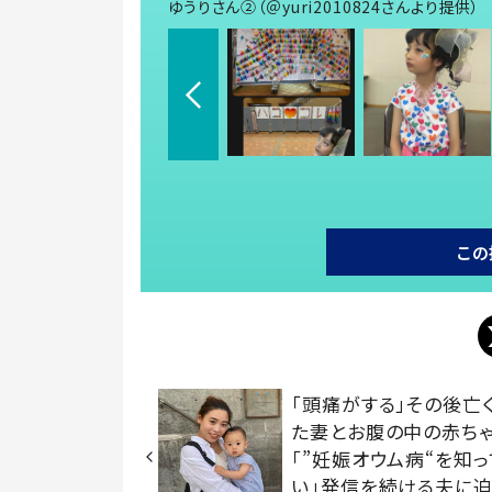
ゆうりさん②（＠yuri2010824さんより提供）
この
「頭痛がする」その後亡
た妻とお腹の中の赤
「”妊娠オウム病“を知
い」発信を続ける夫に