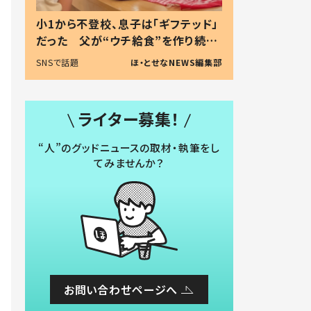
小1から不登校、息子は「ギフテッド」
だった 父が“ウチ給食”を作り続け
る理由とは #令和の親 #令和の子
SNSで話題
ほ・とせなNEWS編集部
ライター募集！
“人”のグッドニュースの取材・執筆をし
てみませんか？
お問い合わせページへ