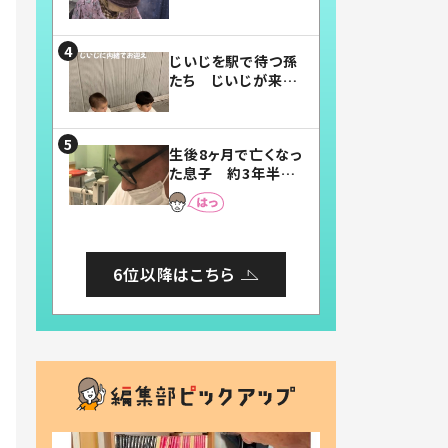
賛したお弁当に「美
味しそう」「お弁当す
ごい」
じいじを駅で待つ孫
たち じいじが来た
瞬間…！？「じいじイ
ケメン」「デレッデレ」
「嬉しくて可愛くてた
生後8ヶ月で亡くなっ
まらない」「幸せにな
た息子 約3年半
れる」
後、当時の妻の日記
に書いてあった本音
とは
6位以降はこちら