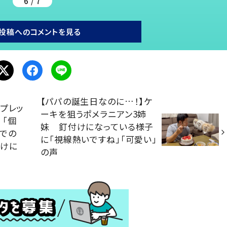
6 / 7
投稿へのコメントを見る
【パパの誕生日なのに…！】ケ
プレッ
ーキを狙うポメラニアン3姉
「個
妹 釘付けになっている様子
での
に「視線熱いですね」「可愛い」
かけに
の声