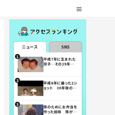
ニュース
SNS
平成7年に生まれた
双子…その29年後
の姿に「漫画みたい」
「素敵すぎる」
平成6年に撮った2シ
ョット 30年後の姿
に…「美男美女」「こ
んな夫婦になりた
い」
孫のためにお弁当を
作った祖母 孫が絶