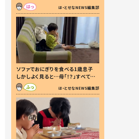
た本音とは
ほ・とせなNEWS編集部
ソファでおにぎりを食べる1歳息子
しかしよく見ると…母「！？」すべてを
察した母の投稿に「可愛いから許
ほ・とせなNEWS編集部
す！」「現行犯〜」