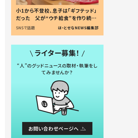
小1から不登校、息子は「ギフテッド」
だった 父が“ウチ給食”を作り続け
る理由とは #令和の親 #令和の子
SNSで話題
ほ・とせなNEWS編集部
ライター募集！
“人”のグッドニュースの取材・執筆をし
てみませんか？
お問い合わせページへ