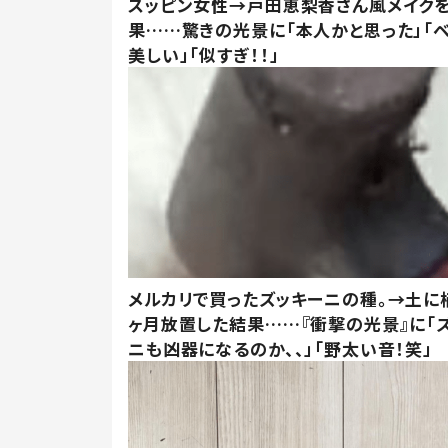
スッピン女性→戸田恵梨香さん風メイク
果……驚きの光景に「本人かと思った」「
美しい」「似すぎ！！」
メルカリで買ったズッキーニの種。→土に
ヶ月放置した結果……『衝撃の光景』に「
ニも凶器になるのか、、」「野太い音！笑」