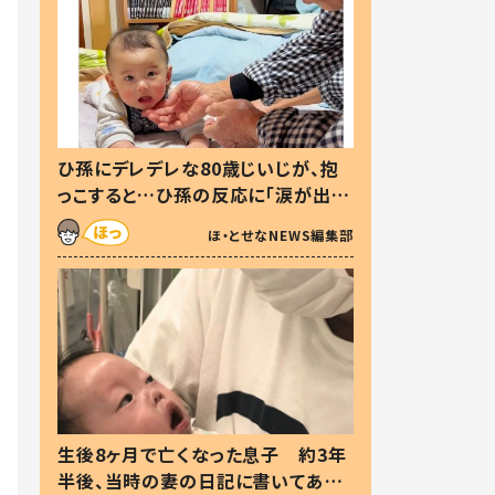
ひ孫にデレデレな80歳じいじが、抱
っこすると…ひ孫の反応に「涙が出ま
した」「可愛くて仕方ない」
ほ・とせなNEWS編集部
生後8ヶ月で亡くなった息子 約3年
半後、当時の妻の日記に書いてあっ