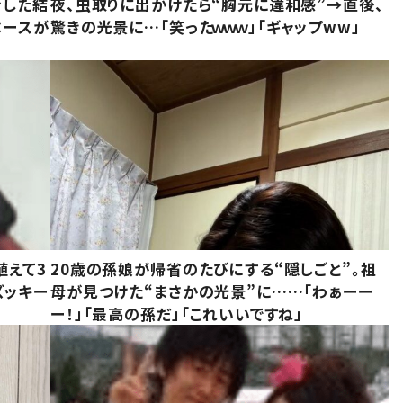
をした結
夜、虫取りに出かけたら“胸元に違和感”→直後、
ベースが
驚きの光景に…「笑ったｗｗｗ」「ギャップww」
植えて3
20歳の孫娘が帰省のたびにする“隠しごと”。祖
ズッキー
母が見つけた“まさかの光景”に……「わぁーー
ー！」「最高の孫だ」「これいいですね」