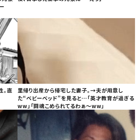
ー
性。直
里帰り出産から帰宅した妻子。→夫が用意し
た“ベビーベッド”を見ると…「英才教育が過ぎる
ww」「闘魂こめられてるわぁ～ww」