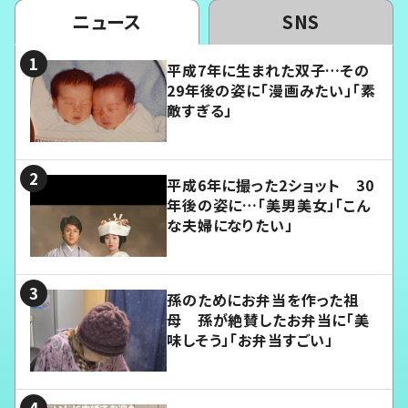
ニュース
SNS
平成7年に生まれた双子…その
29年後の姿に「漫画みたい」「素
敵すぎる」
平成6年に撮った2ショット 30
年後の姿に…「美男美女」「こん
な夫婦になりたい」
孫のためにお弁当を作った祖
母 孫が絶賛したお弁当に「美
味しそう」「お弁当すごい」