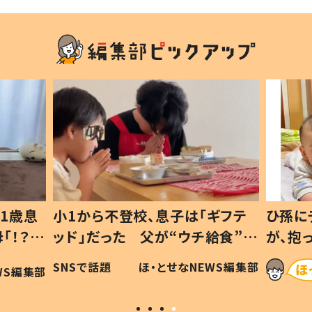
1歳息
小1から不登校、息子は「ギフテ
ひ孫に
「！？」
ッド」だった 父が“ウチ給食”を
が、抱
に「可愛
作り続ける理由とは #令和の親
「涙が
SNSで話題
ほ・とせなNEWS編集部
WS編集部
#令和の子
い」