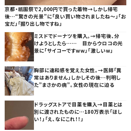
京都・祇園祭で2,000円で買った着物→しかし帰宅
後…“驚きの光景”に「良い買い物されましたね～」「お
宝だ」「掘り出し物ですね」
ミスドでドーナツを購入。→帰宅後、分
けようとしたら…… 目からウロコの光
景に「サイコーですww」「激しいw」
胸部に違和感を覚えた女性。→医師「異
常はありません」しかしその後…判明し
た”まさかの病”。女性の現在に迫る
ドラッグストアで目薬を購入→目薬とは
別に渡されたものに…180万表示「ほし
い！」「え、なにこれ！！」