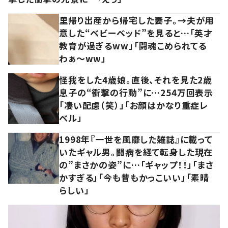
里帰り出産から帰宅した妻子。→夫が用
意した“ベビーベッド”を見ると…「英才
教育が過ぎるww」「闘魂こめられてる
わぁ～ww」
怪我をした4歳娘。直後、それを見た2歳
息子の“衝撃の行動”に…254万回表示
「凄い配慮（笑）」「お顔はかなり重症レ
ベル」
1998年『一世を風靡した雑誌』に載って
いたギャル男。闘病を経て転身した現在
の”まさかの姿”に…「ギャップ！！」「まさ
かすぎる」「今も昔もかっこいい」「素晴
らしい」