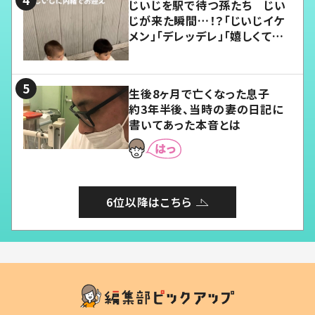
じいじを駅で待つ孫たち じい
じが来た瞬間…！？「じいじイケ
メン」「デレッデレ」「嬉しくて可
愛くてたまらない」「幸せになれ
る」
生後8ヶ月で亡くなった息子
約3年半後、当時の妻の日記に
書いてあった本音とは
6位以降はこちら