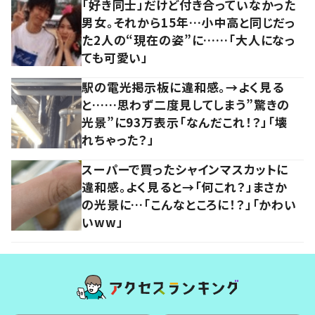
「好き同士」だけど付き合っていなかった
男女。それから15年…小中高と同じだっ
た2人の“現在の姿”に……「大人になっ
ても可愛い」
駅の電光掲示板に違和感。→よく見る
と……思わず二度見してしまう”驚きの
光景”に93万表示「なんだこれ！？」「壊
れちゃった？」
スーパーで買ったシャインマスカットに
違和感。よく見ると→「何これ？」まさか
の光景に…「こんなところに！？」「かわい
いww」