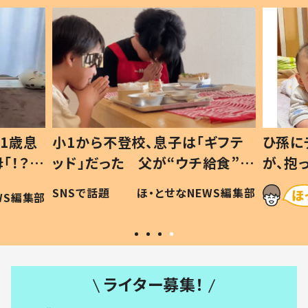
1歳息
小1から不登校、息子は「ギフテ
ひ孫に
「！？」
ッド」だった 父が“ウチ給食”を
が、抱
に「可愛
作り続ける理由とは #令和の親
「涙が
SNSで話題
ほ・とせなNEWS編集部
WS編集部
#令和の子
い」
ライター募集！