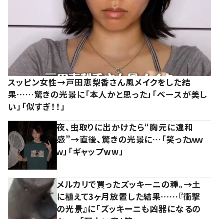
スッピン女性→戸田恵梨香さん風メイクをした結
果……驚きの光景に「本人かと思った」「ベースが美し
い」「似すぎ！！」
夜、虫取りに出かけたら“胸元に違和
感”→直後、驚きの光景に…「笑ったｗｗ
ｗ」「ギャップww」
メルカリで買ったズッキーニの種。→土
に植えて3ヶ月放置した結果……『衝撃
の光景』に「ズッキーニも凶器になるの