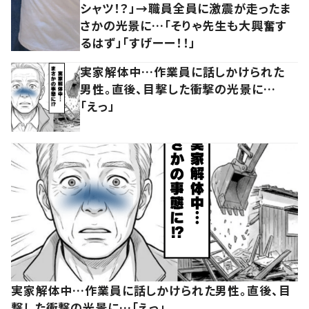
シャツ！？」→職員全員に激震が走ったま
さかの光景に…「そりゃ先生も大興奮す
るはず」「すげーー！！」
実家解体中…作業員に話しかけられた
男性。直後、目撃した衝撃の光景に…
「えっ」
実家解体中…作業員に話しかけられた男性。直後、目
撃した衝撃の光景に…「えっ」