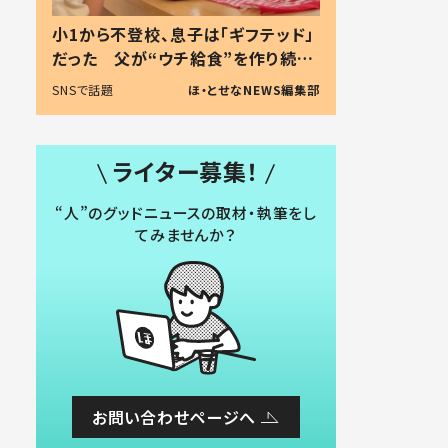
小1から不登校、息子は「ギフテッド」
だった 父が“ウチ給食”を作り続け
る理由とは #令和の親 #令和の子
SNSで話題
ほ・とせなNEWS編集部
ライター募集！
“人”のグッドニュースの取材・執筆をし
てみませんか？
お問い合わせページへ