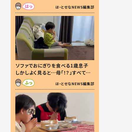
た本音とは
ほ・とせなNEWS編集部
ソファでおにぎりを食べる1歳息子
しかしよく見ると…母「！？」すべてを
察した母の投稿に「可愛いから許
ほ・とせなNEWS編集部
す！」「現行犯〜」