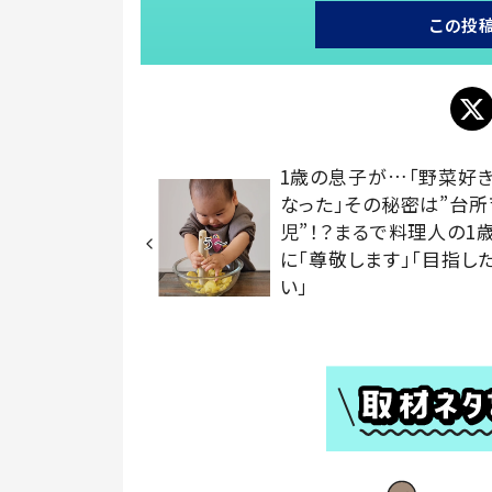
この投
1歳の息子が…「野菜好
なった」その秘密は”台所
児”！？まるで料理人の1
に「尊敬します」「目指し
い」