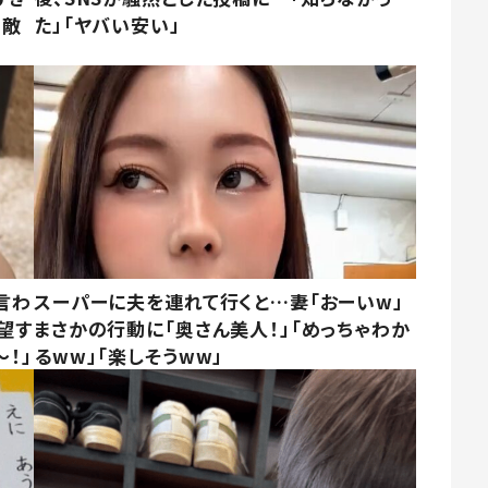
素敵
た」「ヤバい安い」
言わ
スーパーに夫を連れて行くと…妻「おーいw」
望す
まさかの行動に「奥さん美人！」「めっちゃわか
！」
るww」「楽しそうww」