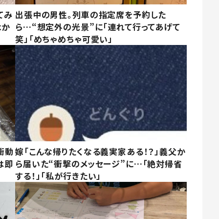
てみ
出張中の男性。列車の指定席を予約した
よか
ら…“想定外の光景”に「連れて行ってあげて
笑」「めちゃめちゃ可愛い」
衝動
嫁「こんな帰りたくなる義実家ある！？」義父か
は即
ら届いた“衝撃のメッセージ”に…「絶対帰省
する！」「私が行きたい」