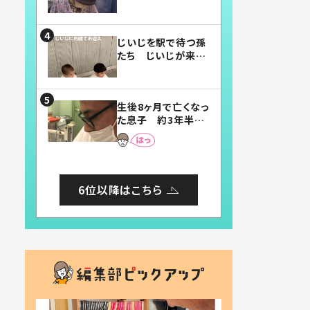
賛したお弁当に「美
味しそう」「お弁当す
ごい」
じいじを駅で待つ孫
たち じいじが来た
瞬間…！？「じいじイ
ケメン」「デレッデレ」
「嬉しくて可愛くてた
生後8ヶ月で亡くなっ
まらない」「幸せにな
た息子 約3年半
れる」
後、当時の妻の日記
に書いてあった本音
とは
6位以降はこちら