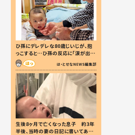
ひ孫にデレデレな80歳じいじが、抱
っこすると…ひ孫の反応に「涙が出ま
した」「可愛くて仕方ない」
ほ・とせなNEWS編集部
生後8ヶ月で亡くなった息子 約3年
半後、当時の妻の日記に書いてあっ