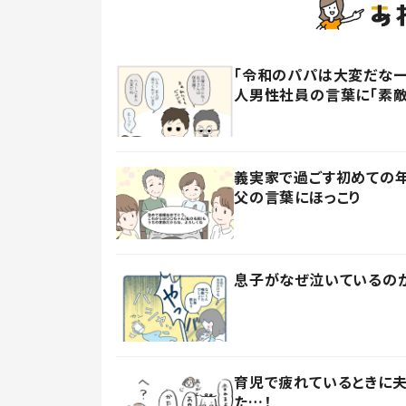
「令和のパパは大変だなー
人男性社員の言葉に「素敵
義実家で過ごす初めての
父の言葉にほっこり
息子がなぜ泣いているのか
育児で疲れているときに夫
た…！