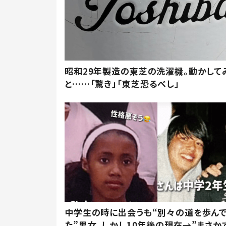
昭和29年製造の東芝の洗濯機。動かして
と……「驚き」「東芝恐るべし」
中学生の時に出会うも“別々の道を歩ん
た”男女。しかし10年後の現在→”まさか