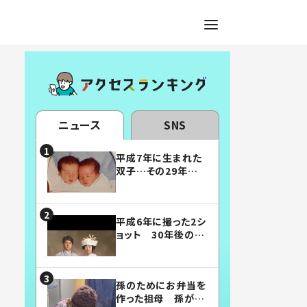
ニュース
SNS
平成7年に生まれた
双子…その29年後
の姿に「漫画みたい」
「素敵すぎる」
平成6年に撮った2シ
ョット 30年後の姿
に…「美男美女」「こ
んな夫婦になりた
い」
孫のためにお弁当を
作った祖母 孫が絶