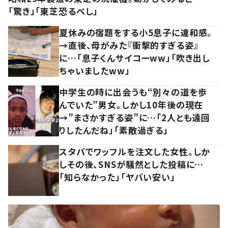
「驚き」「東芝恐るべし」
夏休みの宿題をする小5息子に違和感。
→直後、母がみた『衝撃的すぎる姿』
に…「息子くんサイコーww」「吹き出し
ちゃいましたww」
中学生の時に出会うも“別々の道を歩
んでいた”男女。しかし10年後の現在
→”まさかすぎる姿”に…「2人とも遠回
りしたんだね」「素敵過ぎる」
スタバでワッフルを注文した女性。しか
しその後、SNSが騒然とした投稿に…
「知らなかった」「ヤバい安い」