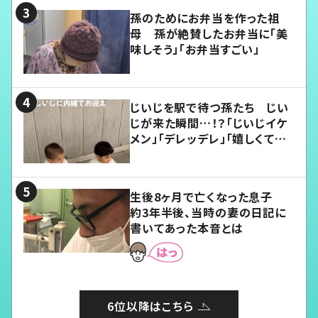
孫のためにお弁当を作った祖
母 孫が絶賛したお弁当に「美
味しそう」「お弁当すごい」
じいじを駅で待つ孫たち じい
じが来た瞬間…！？「じいじイケ
メン」「デレッデレ」「嬉しくて可
愛くてたまらない」「幸せになれ
る」
生後8ヶ月で亡くなった息子
約3年半後、当時の妻の日記に
書いてあった本音とは
6位以降はこちら