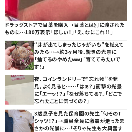
ドラッグストアで目薬を購入→目薬とは別に渡された
ものに…180万表示「ほしい！」「え、なにこれ！！」
“芽が出てしまったじゃがいも”を植えて
みたら…→約3ヶ月後、驚きの光景に
「捨てるのやめたｗｗ」「育ててみたいで
す！」
夜、コインランドリーで“忘れ物”を発
見。よく見ると……「はぁ？」衝撃の光景
に「エーッ！？」「なぜ落ちてる？」「どこで
忘れたことに気づくの？」
3歳息子を見た保育園の先生「何そのT
シャツ！？」→職員全員に激震が走ったま
さかの光景に…「そりゃ先生も大興奮す