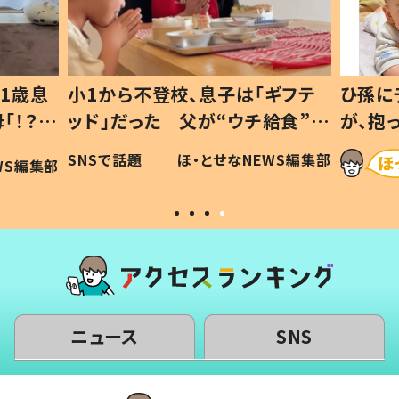
1歳息
小1から不登校、息子は「ギフテ
ひ孫に
「！？」
ッド」だった 父が“ウチ給食”を
が、抱
に「可愛
作り続ける理由とは #令和の親
「涙が
SNSで話題
ほ・とせなNEWS編集部
WS編集部
#令和の子
い」
ニュース
SNS