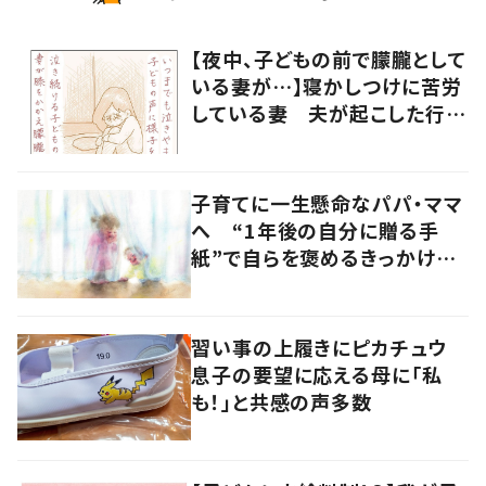
【夜中、子どもの前で朦朧として
いる妻が…】寝かしつけに苦労
している妻 夫が起こした行動
に「涙が出ました」
子育てに一生懸命なパパ・ママ
へ “1年後の自分に贈る手
紙”で自らを褒めるきっかけ
に…
習い事の上履きにピカチュウ
息子の要望に応える母に「私
も！」と共感の声多数