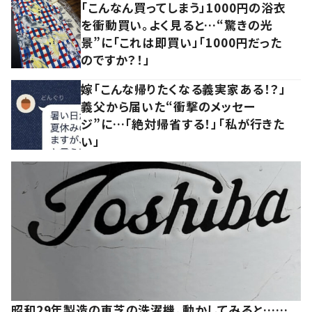
「こんなん買ってしまう」1000円の浴衣
を衝動買い。よく見ると…“驚きの光
景”に「これは即買い」「1000円だった
のですか？！」
嫁「こんな帰りたくなる義実家ある！？」
義父から届いた“衝撃のメッセー
ジ”に…「絶対帰省する！」「私が行きた
い」
昭和29年製造の東芝の洗濯機。動かしてみると……