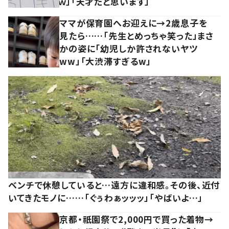
ｗ」「天才だと思います」
ママが保育園へお迎えに→2歳息子を
見たら……「先生とめっちゃ笑った」まさ
かの姿に「幼児しか許されないヤツ
ww」「大渋滞すぎるw」
ベンチで休憩していると…遠方に違和感。その後、近付
いてきたモノに……「ぐぅわぁッッッ」「やばいよ…」
京都・祇園祭で2,000円で買った着物→