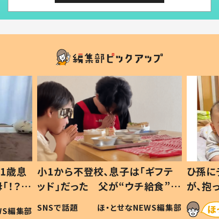
1歳息
小1から不登校、息子は「ギフテ
ひ孫に
「！？」
ッド」だった 父が“ウチ給食”を
が、抱
に「可愛
作り続ける理由とは #令和の親
「涙が
SNSで話題
ほ・とせなNEWS編集部
WS編集部
#令和の子
い」