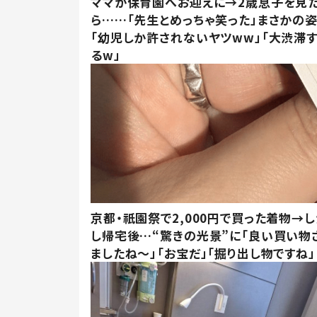
ママが保育園へお迎えに→2歳息子を見
ら……「先生とめっちゃ笑った」まさかの
「幼児しか許されないヤツww」「大渋滞
るw」
京都・祇園祭で2,000円で買った着物→
し帰宅後…“驚きの光景”に「良い買い物
ましたね～」「お宝だ」「掘り出し物ですね」