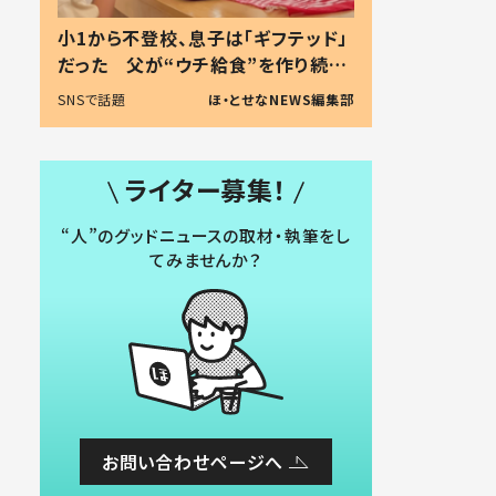
小1から不登校、息子は「ギフテッド」
だった 父が“ウチ給食”を作り続け
る理由とは #令和の親 #令和の子
SNSで話題
ほ・とせなNEWS編集部
ライター募集！
“人”のグッドニュースの取材・執筆をし
てみませんか？
お問い合わせページへ