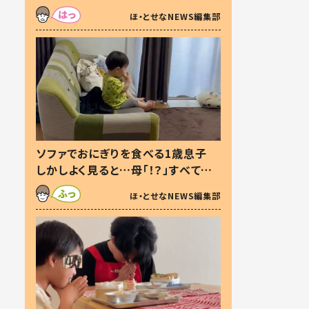
た本音とは
ほ・とせなNEWS編集部
ソファでおにぎりを食べる1歳息子
しかしよく見ると…母「！？」すべてを
察した母の投稿に「可愛いから許
ほ・とせなNEWS編集部
す！」「現行犯〜」