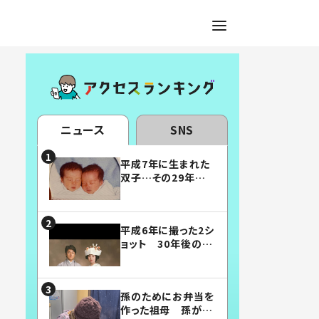
ニュース
SNS
平成7年に生まれた
双子…その29年後
の姿に「漫画みたい」
「素敵すぎる」
平成6年に撮った2シ
ョット 30年後の姿
に…「美男美女」「こ
んな夫婦になりた
い」
孫のためにお弁当を
作った祖母 孫が絶