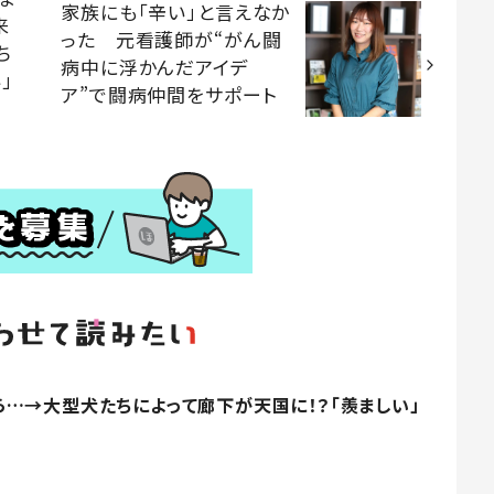
家族にも「辛い」と言えなか
来
った 元看護師が“がん闘
ち
病中に浮かんだアイデ
」
ア”で闘病仲間をサポート
…→大型犬たちによって廊下が天国に！？「羨ましい」