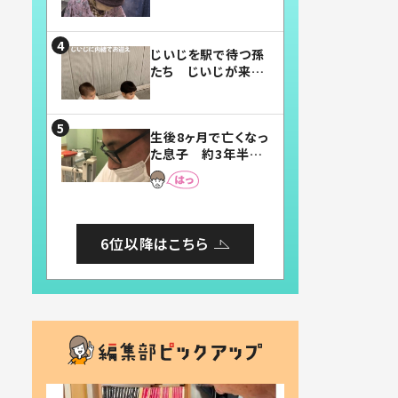
賛したお弁当に「美
味しそう」「お弁当す
ごい」
じいじを駅で待つ孫
たち じいじが来た
瞬間…！？「じいじイ
ケメン」「デレッデレ」
「嬉しくて可愛くてた
生後8ヶ月で亡くなっ
まらない」「幸せにな
た息子 約3年半
れる」
後、当時の妻の日記
に書いてあった本音
とは
6位以降はこちら