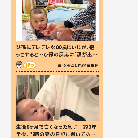
ひ孫にデレデレな80歳じいじが、抱
っこすると…ひ孫の反応に「涙が出ま
した」「可愛くて仕方ない」
ほ・とせなNEWS編集部
生後8ヶ月で亡くなった息子 約3年
半後、当時の妻の日記に書いてあっ