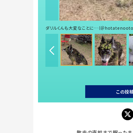
ダリルくんも大変なことに…（＠hotatenoot
この投
散歩の直前まで眠ったま