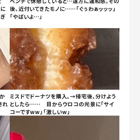
た
ベンチで休憩していると…遠方に違和感。その
姿に
後、近付いてきたモノに……「ぐぅわぁッッッ」
すぎ
「やばいよ…」
しか
ミスドでドーナツを購入。→帰宅後、分けよう
され
としたら…… 目からウロコの光景に「サイ
コーですww」「激しいw」