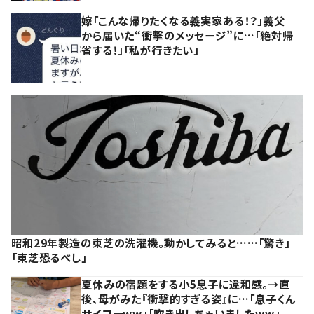
嫁「こんな帰りたくなる義実家ある！？」義父
から届いた“衝撃のメッセージ”に…「絶対帰
省する！」「私が行きたい」
昭和29年製造の東芝の洗濯機。動かしてみると……「驚き」
「東芝恐るべし」
夏休みの宿題をする小5息子に違和感。→直
後、母がみた『衝撃的すぎる姿』に…「息子くん
サイコーww」「吹き出しちゃいましたww」