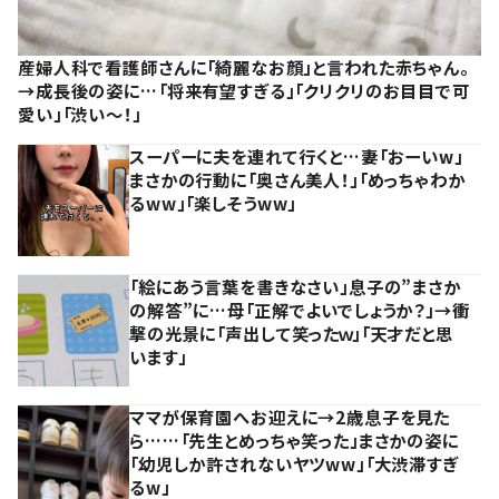
産婦人科で看護師さんに「綺麗なお顔」と言われた赤ちゃん。
→成長後の姿に…「将来有望すぎる」「クリクリのお目目で可
愛い」「渋い～！」
スーパーに夫を連れて行くと…妻「おーいw」
まさかの行動に「奥さん美人！」「めっちゃわか
るww」「楽しそうww」
「絵にあう言葉を書きなさい」息子の”まさか
の解答”に…母「正解でよいでしょうか？」→衝
撃の光景に「声出して笑ったｗ」「天才だと思
います」
ママが保育園へお迎えに→2歳息子を見た
ら……「先生とめっちゃ笑った」まさかの姿に
「幼児しか許されないヤツww」「大渋滞すぎ
るw」