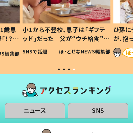
1歳息
小1から不登校、息子は「ギフテ
ひ孫に
「！？」
ッド」だった 父が“ウチ給食”を
が、抱
に「可愛
作り続ける理由とは #令和の親
「涙が
SNSで話題
ほ・とせなNEWS編集部
WS編集部
#令和の子
い」
ニュース
SNS