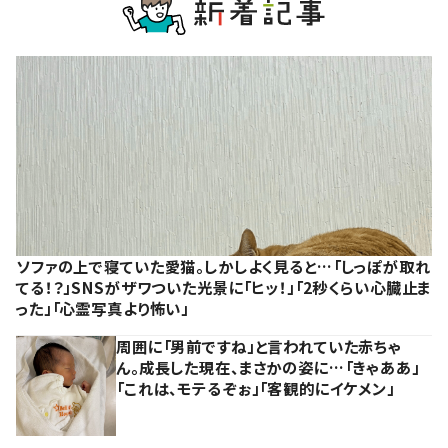
ソファの上で寝ていた愛猫。しかしよく見ると…「しっぽが取れ
てる！？」SNSがザワついた光景に「ヒッ！」「2秒くらい心臓止ま
った」「心霊写真より怖い」
周囲に「男前ですね」と言われていた赤ちゃ
ん。成長した現在、まさかの姿に…「きゃああ」
「これは、モテるぞぉ」「客観的にイケメン」