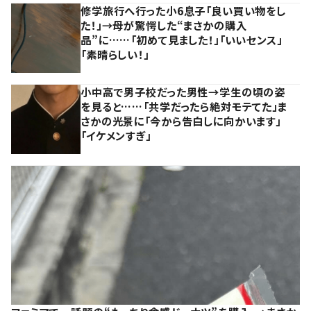
修学旅行へ行った小6息子「良い買い物をし
た！」→母が驚愕した“まさかの購入
品”に……「初めて見ました！」「いいセンス」
「素晴らしい！」
小中高で男子校だった男性→学生の頃の姿
を見ると……「共学だったら絶対モテてた」ま
さかの光景に「今から告白しに向かいます」
「イケメンすぎ」