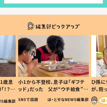
1歳息
小1から不登校、息子は「ギフテ
ひ孫に
「！？」
ッド」だった 父が“ウチ給食”を
が、抱
に「可愛
作り続ける理由とは #令和の親
「涙が
SNSで話題
ほ・とせなNEWS編集部
WS編集部
#令和の子
い」