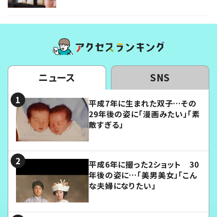
ニュース
SNS
平成7年に生まれた双子…その
29年後の姿に「漫画みたい」「素
敵すぎる」
平成6年に撮った2ショット 30
年後の姿に…「美男美女」「こん
な夫婦になりたい」