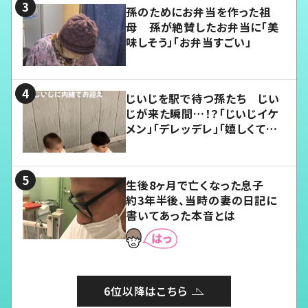
孫のためにお弁当を作った祖
母 孫が絶賛したお弁当に「美
味しそう」「お弁当すごい」
じいじを駅で待つ孫たち じい
じが来た瞬間…！？「じいじイケ
メン」「デレッデレ」「嬉しくて可
愛くてたまらない」「幸せになれ
る」
生後8ヶ月で亡くなった息子
約3年半後、当時の妻の日記に
書いてあった本音とは
6位以降はこちら