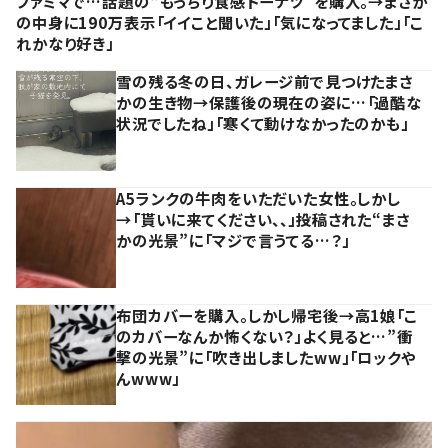
ファミマで…話題の“もっちり食感ドーナツ”を購入。→まさか
の中身に190万表示「イイこと聞いた」「気になってました」「こ
れかなり好き」
雪の残る冬の日、ガレージ前で見つけたまさ
かの生き物→保護後の現在の姿に…「過酷な
状況でしたね」「寒くて動けなかったのかも」
A5ランクの牛肉をいただいた女性。しかし
→「貰いに来てください、、」投稿された“まさ
かの光景”に「マジで言うてる…？」
布団カバーを購入。しかし帰宅後→高1娘「こ
のカバーなんか怖くない？」よく見ると…”衝
撃の光景”に「吹き出しましたww」「ロックや
んwww」