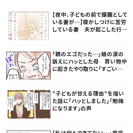
【夜中、子どもの前で朦朧として
いる妻が…】寝かしつけに苦労
している妻 夫が起こした行動
に「涙が出ました」
「親のエゴだった…」娘の涙の
訴えにハッとした母 買い物中
に起きたやり取りに「すごい分
かる」「改めて気付かされた」
”子どもが甘える理由”を描い
た話に「ハッとしました」「勉強
になります」の声
「私は何もできてない…」育児