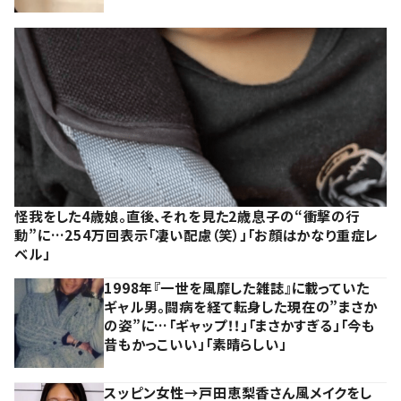
怪我をした4歳娘。直後、それを見た2歳息子の“衝撃の行
動”に…254万回表示「凄い配慮（笑）」「お顔はかなり重症レ
ベル」
1998年『一世を風靡した雑誌』に載っていた
ギャル男。闘病を経て転身した現在の”まさか
の姿”に…「ギャップ！！」「まさかすぎる」「今も
昔もかっこいい」「素晴らしい」
スッピン女性→戸田恵梨香さん風メイクをし