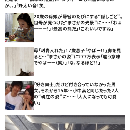
か、、」「野太い音！笑」
20歳の孫娘が帰省のたびにする“隠しごと”。
祖母が見つけた“まさかの光景”に……「わぁ
ーーー！」「最高の孫だ」「これいいですね」
母「刺青入れた」17歳息子「やばー！！」脚を見
ると…“まさかの姿”に277万表示「違う意味
でやばーー（笑）」「な、なるほど！！」
「好き同士」だけど付き合っていなかった男
女。それから15年…小中高と同じだった2人
の“現在の姿”に……「大人になっても可愛
い」