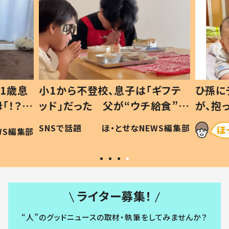
1歳息
小1から不登校、息子は「ギフテ
ひ孫に
「！？」
ッド」だった 父が“ウチ給食”を
が、抱
に「可愛
作り続ける理由とは #令和の親
「涙が
SNSで話題
ほ・とせなNEWS編集部
WS編集部
#令和の子
い」
ライター募集！
“人”のグッドニュースの取材・執筆をしてみませんか？