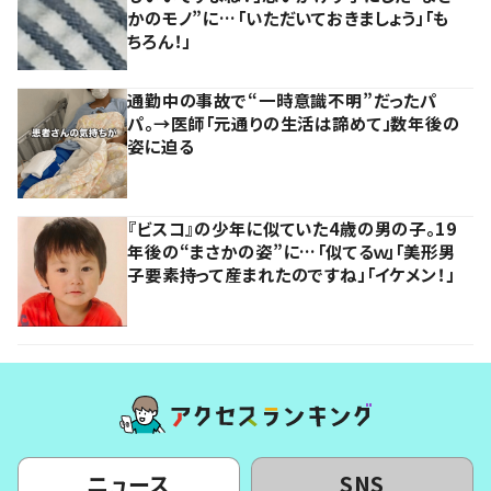
かのモノ”に…「いただいておきましょう」「も
ちろん！」
通勤中の事故で“一時意識不明”だったパ
パ。→医師「元通りの生活は諦めて」数年後の
姿に迫る
『ビスコ』の少年に似ていた4歳の男の子。19
年後の“まさかの姿”に…「似てるｗ」「美形男
子要素持って産まれたのですね」「イケメン！」
ニュース
SNS