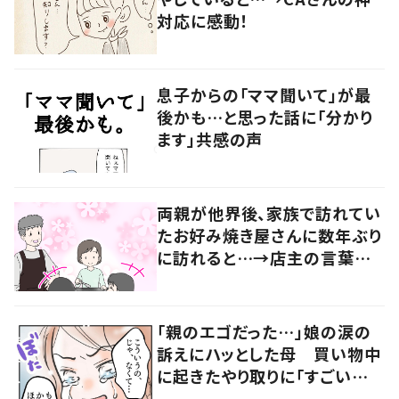
対応に感動！
息子からの「ママ聞いて」が最
後かも…と思った話に「分かり
ます」共感の声
両親が他界後、家族で訪れてい
たお好み焼き屋さんに数年ぶり
に訪れると…→店主の言葉に
涙…！
「親のエゴだった…」娘の涙の
訴えにハッとした母 買い物中
に起きたやり取りに「すごい分
かる」「改めて気付かされた」