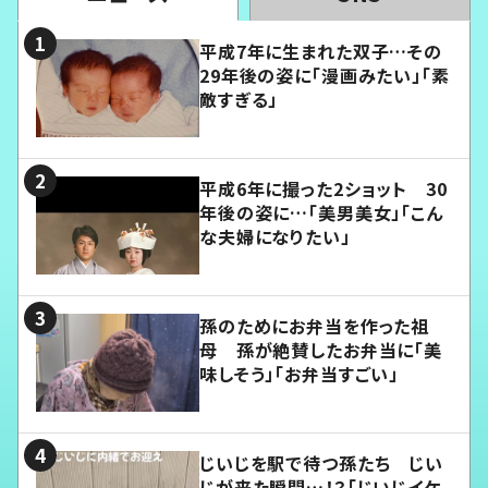
平成7年に生まれた双子…その
29年後の姿に「漫画みたい」「素
敵すぎる」
平成6年に撮った2ショット 30
年後の姿に…「美男美女」「こん
な夫婦になりたい」
孫のためにお弁当を作った祖
母 孫が絶賛したお弁当に「美
味しそう」「お弁当すごい」
じいじを駅で待つ孫たち じい
じが来た瞬間…！？「じいじイケ