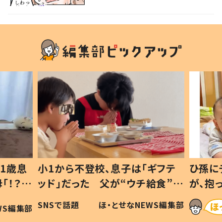
1歳息
小1から不登校、息子は「ギフテ
ひ孫に
「！？」
ッド」だった 父が“ウチ給食”を
が、抱
に「可愛
作り続ける理由とは #令和の親
「涙が
SNSで話題
ほ・とせなNEWS編集部
WS編集部
#令和の子
い」