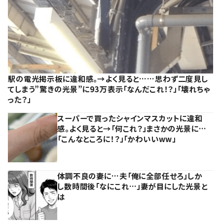
駅の電光掲示板に違和感。→よく見ると……思わず二度見し
てしまう”驚きの光景”に93万表示「なんだこれ！？」「壊れちゃ
った？」
スーパーで買ったシャインマスカットに違和
感。よく見ると→「何これ？」まさかの光景に…
「こんなところに！？」「かわいいww」
体調不良の妻に…夫「俺に全部任せろ」しか
し数時間後「なにこれ…」妻が目にした光景と
は