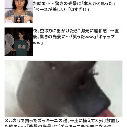
た結果……驚きの光景に「本人かと思った」
「ベースが美しい」「似すぎ！！」
夜、虫取りに出かけたら“胸元に違和感”→直
後、驚きの光景に…「笑ったｗｗｗ」「ギャップ
ww」
メルカリで買ったズッキーニの種。→土に植えて3ヶ月放置し
た結果……『衝撃の光景』に「ズッキーニも凶器になるの