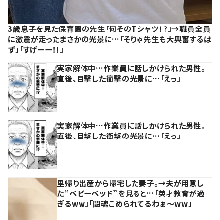
3歳息子を見た保育園の先生「何そのTシャツ！？」→職員全員
に激震が走ったまさかの光景に…「そりゃ先生も大興奮するは
ず」「すげーー！！」
実家解体中…作業員に話しかけられた男性。
直後、目撃した衝撃の光景に…「えっ」
実家解体中…作業員に話しかけられた男性。
直後、目撃した衝撃の光景に…「えっ」
里帰り出産から帰宅した妻子。→夫が用意し
た“ベビーベッド”を見ると…「英才教育が過
ぎるww」「闘魂こめられてるわぁ～ww」