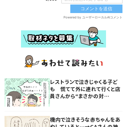
レストランで泣きじゃくる子ど
も 慌てて外に連れて行くと店
員さんから“まさかの対
応”が…→「本当に感謝しかな
い」
機内で泣きそうな赤ちゃんをあ
やしていると…→CAさんの神