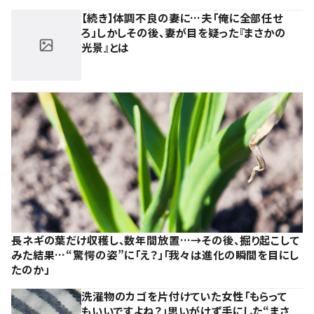
【続き】体調不良の妻に…夫「俺に全部任せ
ろ」しかしその後、妻が目を疑った『まさかの
光景』とは
長ネギの葉だけ収穫し、数年間放置…→その後、掘り起こして
みた結果…“驚愕の姿”に「え？」「我々は進化の瞬間を目にし
たのか」
洗濯物のカゴを片付けていた女性「もらって
もいいですよね？」思いがけず手にした“まさ