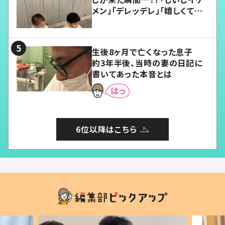
メン」「デレッデレ」「嬉しくて可
愛くてたまらない」「幸せになれ
る」
生後8ヶ月で亡くなった息子
約3年半後、当時の妻の日記に
書いてあった本音とは
6位以降はこちら