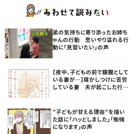
弟の気持ちに寄り添ったお姉ち
ゃんの行動 思いやり溢れる行
動に「見習いたい」の声
【夜中、子どもの前で朦朧として
いる妻が…】寝かしつけに苦労
している妻 夫が起こした行動
に「涙が出ました」
”子どもが甘える理由”を描い
た話に「ハッとしました」「勉強
になります」の声