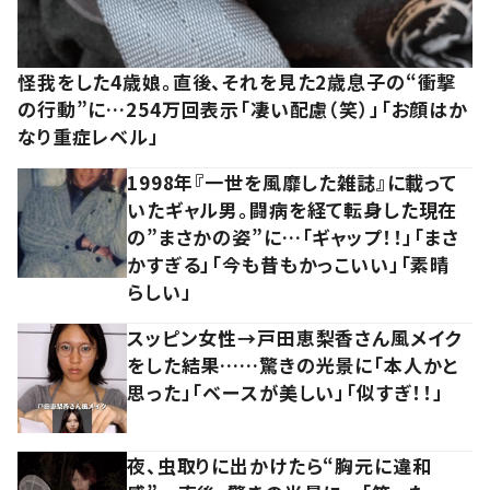
怪我をした4歳娘。直後、それを見た2歳息子の“衝撃
の行動”に…254万回表示「凄い配慮（笑）」「お顔はか
なり重症レベル」
1998年『一世を風靡した雑誌』に載って
いたギャル男。闘病を経て転身した現在
の”まさかの姿”に…「ギャップ！！」「まさ
かすぎる」「今も昔もかっこいい」「素晴
らしい」
スッピン女性→戸田恵梨香さん風メイク
をした結果……驚きの光景に「本人かと
思った」「ベースが美しい」「似すぎ！！」
夜、虫取りに出かけたら“胸元に違和