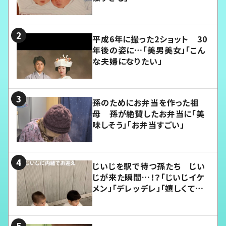
平成6年に撮った2ショット 30
年後の姿に…「美男美女」「こん
な夫婦になりたい」
孫のためにお弁当を作った祖
母 孫が絶賛したお弁当に「美
味しそう」「お弁当すごい」
じいじを駅で待つ孫たち じい
じが来た瞬間…！？「じいじイケ
メン」「デレッデレ」「嬉しくて可
愛くてたまらない」「幸せになれ
る」