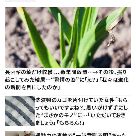
長ネギの葉だけ収穫し、数年間放置…→その後、掘り
起こしてみた結果…“驚愕の姿”に「え？」「我々は進化
の瞬間を目にしたのか」
洗濯物のカゴを片付けていた女性「もら
ってもいいですよね？」思いがけず手にし
た“まさかのモノ”に…「いただいておき
ましょう」「もちろん！」
通勤中の事故で“一時意識不明”だった