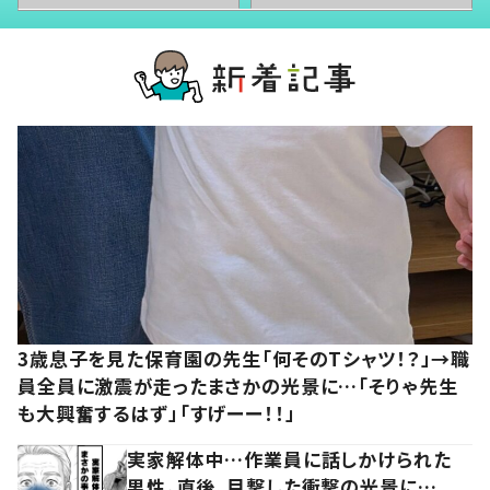
3歳息子を見た保育園の先生「何そのTシャツ！？」→職
員全員に激震が走ったまさかの光景に…「そりゃ先生
も大興奮するはず」「すげーー！！」
実家解体中…作業員に話しかけられた
男性。直後、目撃した衝撃の光景に…