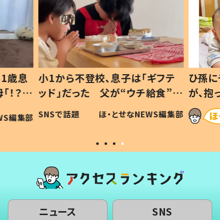
1歳息
小1から不登校、息子は「ギフテ
ひ孫に
「！？」
ッド」だった 父が“ウチ給食”を
が、抱
に「可愛
作り続ける理由とは #令和の親
「涙が
SNSで話題
ほ・とせなNEWS編集部
WS編集部
#令和の子
い」
ニュース
SNS