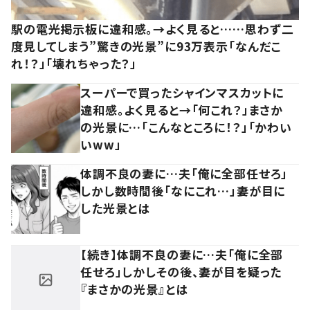
駅の電光掲示板に違和感。→よく見ると……思わず二
度見してしまう”驚きの光景”に93万表示「なんだこ
れ！？」「壊れちゃった？」
スーパーで買ったシャインマスカットに
違和感。よく見ると→「何これ？」まさか
の光景に…「こんなところに！？」「かわい
いww」
体調不良の妻に…夫「俺に全部任せろ」
しかし数時間後「なにこれ…」妻が目に
した光景とは
【続き】体調不良の妻に…夫「俺に全部
任せろ」しかしその後、妻が目を疑った
『まさかの光景』とは