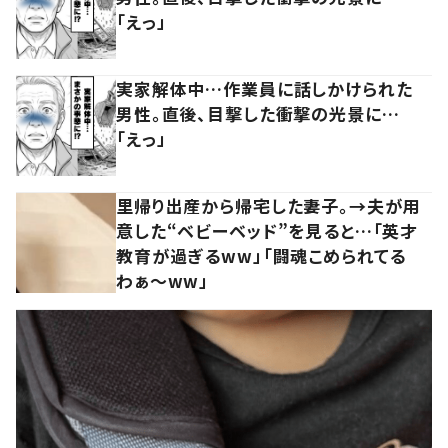
「えっ」
実家解体中…作業員に話しかけられた
男性。直後、目撃した衝撃の光景に…
「えっ」
里帰り出産から帰宅した妻子。→夫が用
意した“ベビーベッド”を見ると…「英才
教育が過ぎるww」「闘魂こめられてる
わぁ～ww」