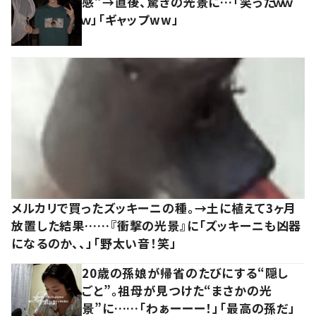
感”→直後、驚きの光景に…「笑ったｗｗ
ｗ」「ギャップww」
メルカリで買ったズッキーニの種。→土に植えて3ヶ月
放置した結果……『衝撃の光景』に「ズッキーニも凶器
になるのか、、」「野太い音！笑」
20歳の孫娘が帰省のたびにする“隠し
ごと”。祖母が見つけた“まさかの光
景”に……「わぁーーー！」「最高の孫だ」