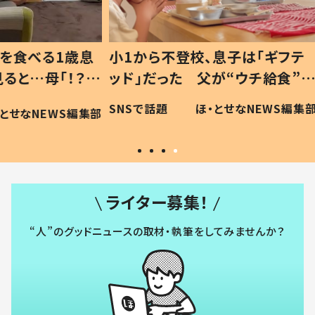
1歳息
小1から不登校、息子は「ギフテ
ひ孫に
「！？」
ッド」だった 父が“ウチ給食”を
が、抱
に「可愛
作り続ける理由とは #令和の親
「涙が
SNSで話題
ほ・とせなNEWS編集部
WS編集部
#令和の子
い」
ライター募集！
“人”のグッドニュースの取材・執筆をしてみませんか？