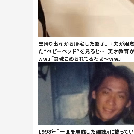
里帰り出産から帰宅した妻子。→夫が用
た“ベビーベッド”を見ると…「英才教育
ww」「闘魂こめられてるわぁ～ww」
1998年『一世を風靡した雑誌』に載って