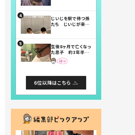
賛したお弁当に「美
味しそう」「お弁当す
ごい」
じいじを駅で待つ孫
たち じいじが来た
瞬間…！？「じいじイ
ケメン」「デレッデレ」
「嬉しくて可愛くてた
生後8ヶ月で亡くなっ
まらない」「幸せにな
た息子 約3年半
れる」
後、当時の妻の日記
に書いてあった本音
とは
6位以降はこちら