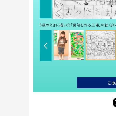
5歳のときに描いた「俳句を作る工場」の絵（@ko
この