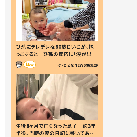
ひ孫にデレデレな80歳じいじが、抱
っこすると…ひ孫の反応に「涙が出ま
した」「可愛くて仕方ない」
ほ・とせなNEWS編集部
生後8ヶ月で亡くなった息子 約3年
半後、当時の妻の日記に書いてあっ