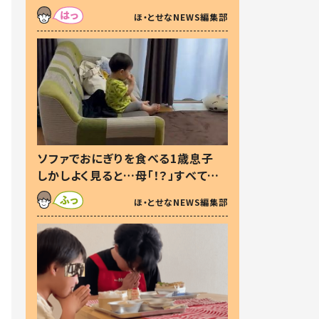
た本音とは
ほ・とせなNEWS編集部
ソファでおにぎりを食べる1歳息子
しかしよく見ると…母「！？」すべてを
察した母の投稿に「可愛いから許
ほ・とせなNEWS編集部
す！」「現行犯〜」