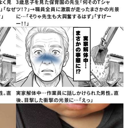
よく見
3歳息子を見た保育園の先生「何そのTシャ
」「なぜ
ツ！？」→職員全員に激震が走ったまさかの光景
」
に…「そりゃ先生も大興奮するはず」「すげー
ー！！」
性。直
実家解体中…作業員に話しかけられた男性。直
後、目撃した衝撃の光景に…「えっ」