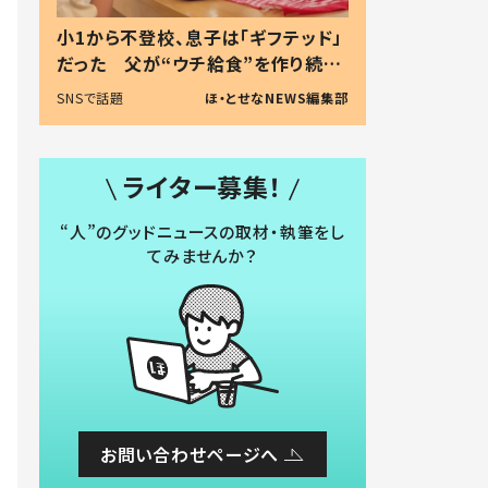
小1から不登校、息子は「ギフテッド」
だった 父が“ウチ給食”を作り続け
る理由とは #令和の親 #令和の子
SNSで話題
ほ・とせなNEWS編集部
ライター募集！
“人”のグッドニュースの取材・執筆をし
てみませんか？
お問い合わせページへ