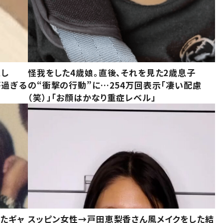
意し
怪我をした4歳娘。直後、それを見た2歳息子
が過ぎる
の“衝撃の行動”に…254万回表示「凄い配慮
（笑）」「お顔はかなり重症レベル」
いたギャ
スッピン女性→戸田恵梨香さん風メイクをした結