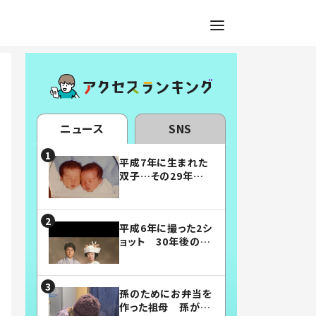
ニュース
SNS
平成7年に生まれた
双子…その29年後
の姿に「漫画みたい」
「素敵すぎる」
平成6年に撮った2シ
ョット 30年後の姿
に…「美男美女」「こ
んな夫婦になりた
い」
孫のためにお弁当を
作った祖母 孫が絶