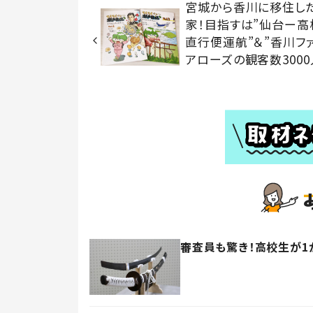
宮城から香川に移住し
家！目指すは”仙台ー高
直行便運航”＆”香川フ
アローズの観客数3000
審査員も驚き！高校生が1