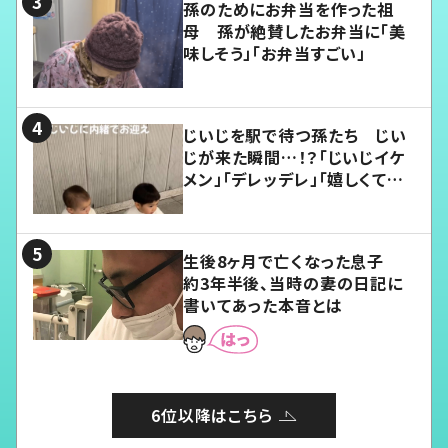
孫のためにお弁当を作った祖
母 孫が絶賛したお弁当に「美
味しそう」「お弁当すごい」
じいじを駅で待つ孫たち じい
じが来た瞬間…！？「じいじイケ
メン」「デレッデレ」「嬉しくて可
愛くてたまらない」「幸せになれ
る」
生後8ヶ月で亡くなった息子
約3年半後、当時の妻の日記に
書いてあった本音とは
6位以降はこちら