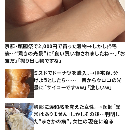
京都・祇園祭で2,000円で買った着物→しかし帰宅
後…“驚きの光景”に「良い買い物されましたね～」「お
宝だ」「掘り出し物ですね」
ミスドでドーナツを購入。→帰宅後、分
けようとしたら…… 目からウロコの光
景に「サイコーですww」「激しいw」
胸部に違和感を覚えた女性。→医師「異
常はありません」しかしその後…判明し
た”まさかの病”。女性の現在に迫る