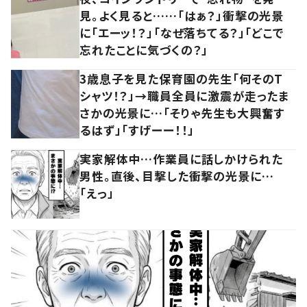
見。よく見ると……「はぁ？」衝撃の光景
に「エーッ！？」「なぜ落ちてる？」「どこで
忘れたことに気づくの？」
3歳息子を見た保育園の先生「何そのT
シャツ！？」→職員全員に激震が走ったま
さかの光景に…「そりゃ先生も大興奮す
るはず」「すげーー！！」
実家解体中…作業員に話しかけられた
男性。直後、目撃した衝撃の光景に…
「えっ」