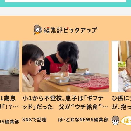
1歳息
小1から不登校、息子は「ギフテ
ひ孫に
「！？」
ッド」だった 父が“ウチ給食”を
が、抱
に「可愛
作り続ける理由とは #令和の親
「涙が
SNSで話題
ほ・とせなNEWS編集部
WS編集部
#令和の子
い」