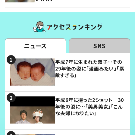
ニュース
SNS
平成7年に生まれた双子…その
29年後の姿に「漫画みたい」「素
敵すぎる」
平成6年に撮った2ショット 30
年後の姿に…「美男美女」「こん
な夫婦になりたい」