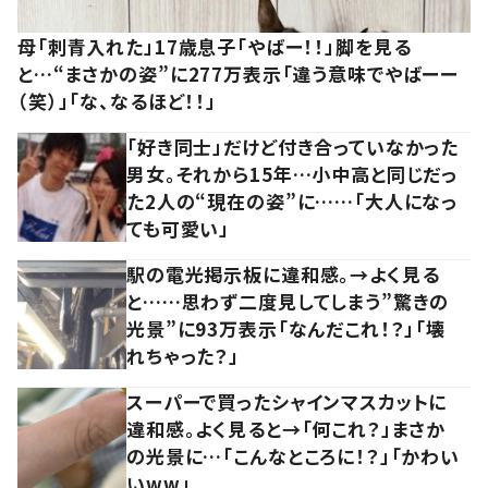
母「刺青入れた」17歳息子「やばー！！」脚を見る
と…“まさかの姿”に277万表示「違う意味でやばーー
（笑）」「な、なるほど！！」
「好き同士」だけど付き合っていなかった
男女。それから15年…小中高と同じだっ
た2人の“現在の姿”に……「大人になっ
ても可愛い」
駅の電光掲示板に違和感。→よく見る
と……思わず二度見してしまう”驚きの
光景”に93万表示「なんだこれ！？」「壊
れちゃった？」
スーパーで買ったシャインマスカットに
違和感。よく見ると→「何これ？」まさか
の光景に…「こんなところに！？」「かわい
いww」