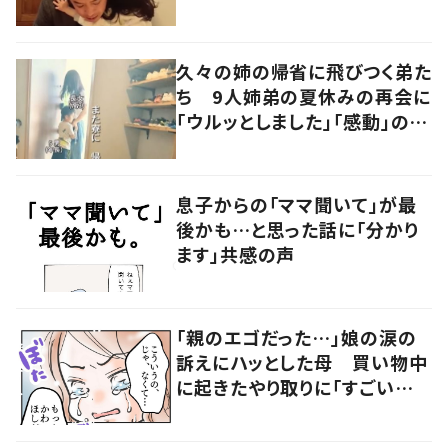
久々の姉の帰省に飛びつく弟た
ち 9人姉弟の夏休みの再会に
「ウルッとしました」「感動」の声
が続出！
息子からの「ママ聞いて」が最
後かも…と思った話に「分かり
ます」共感の声
「親のエゴだった…」娘の涙の
訴えにハッとした母 買い物中
に起きたやり取りに「すごい分
かる」「改めて気付かされた」