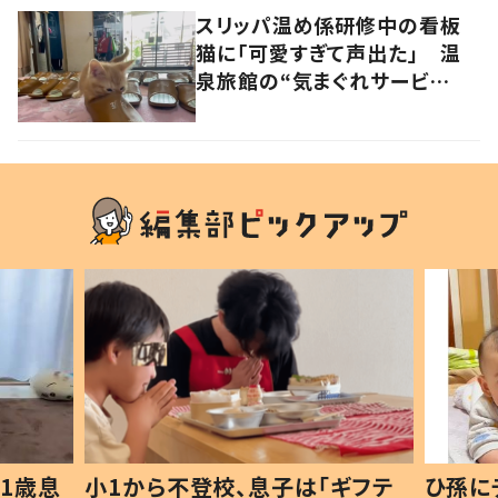
スリッパ温め係研修中の看板
猫に「可愛すぎて声出た」 温
泉旅館の“気まぐれサービ
ス”がたまらない…！
1歳息
小1から不登校、息子は「ギフテ
ひ孫に