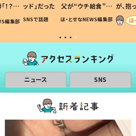
「！？」
ッド」だった 父が“ウチ給食”を
が、抱
に「可愛
作り続ける理由とは #令和の親
「涙が
SNSで話題
ほ・とせなNEWS編集部
WS編集部
#令和の子
い」
ニュース
SNS