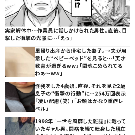
実家解体中…作業員に話しかけられた男性。直後、目
撃した衝撃の光景に…「えっ」
里帰り出産から帰宅した妻子。→夫が用
意した“ベビーベッド”を見ると…「英才
教育が過ぎるww」「闘魂こめられてる
わぁ～ww」
怪我をした4歳娘。直後、それを見た2歳
息子の“衝撃の行動”に…254万回表示
「凄い配慮（笑）」「お顔はかなり重症レ
ベル」
1998年『一世を風靡した雑誌』に載って
いたギャル男。闘病を経て転身した現在