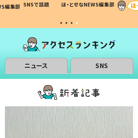
に「可愛
作り続ける理由とは #令和の親
「涙が
SNSで話題
ほ・とせなNEWS編集部
WS編集部
#令和の子
い」
ニュース
SNS