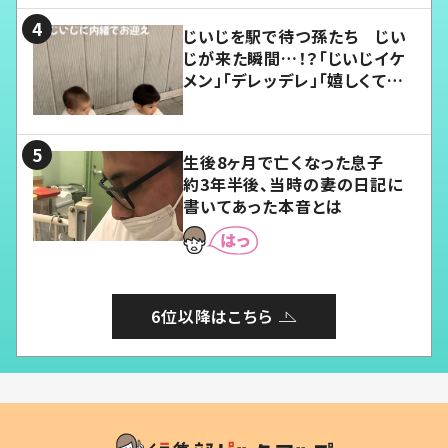
じいじを駅で待つ孫たち じい
じが来た瞬間…！？「じいじイケ
メン」「デレッデレ」「嬉しくて可
愛くてたまらない」「幸せになれ
る」
生後8ヶ月で亡くなった息子
約3年半後、当時の妻の日記に
書いてあった本音とは
6位以降はこちら