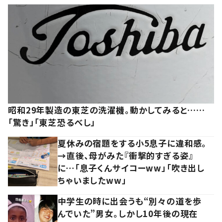
昭和29年製造の東芝の洗濯機。動かしてみると……
「驚き」「東芝恐るべし」
夏休みの宿題をする小5息子に違和感。
→直後、母がみた『衝撃的すぎる姿』
に…「息子くんサイコーww」「吹き出し
ちゃいましたww」
中学生の時に出会うも“別々の道を歩
んでいた”男女。しかし10年後の現在