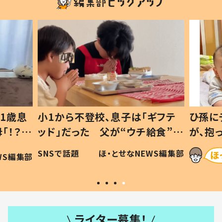
1歳息
小1から不登校、息子は「ギフテ
ひ孫に
「！？」
ッド」だった 父が“ウチ給食”を
が、抱
に「可愛
作り続ける理由とは #令和の親
「涙が
SNSで話題
ほ・とせなNEWS編集部
WS編集部
#令和の子
い」
ライター募集！