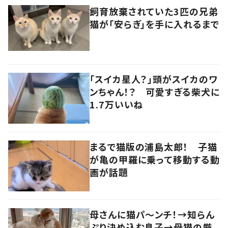
飼育放棄されていた3匹の兄弟
猫が「安らぎ」を手に入れるまで
「スイカ星人？」頭がスイカのワ
ンちゃん！？ 可愛すぎる柴犬に
1.7万いいね
まるで猫版の浦島太郎！ 子猫
が亀の甲羅に乗って移動する動
画が話題
母さんに猫パ～ンチ！→知らん
ぷり決め込む息子→母猫の厳