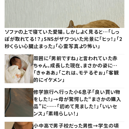
ソファの上で寝ていた愛猫。しかしよく見ると…「しっ
ぽが取れてる！？」SNSがザワついた光景に「ヒッ！」「2
秒くらい心臓止まった」「心霊写真より怖い」
周囲に「男前ですね」と言われていた赤
ちゃん。成長した現在、まさかの姿に…
「きゃああ」「これは、モテるぞぉ」「客観
的にイケメン」
修学旅行へ行った小6息子「良い買い物
をした！」→母が驚愕した“まさかの購入
品”に……「初めて見ました！」「いいセ
ンス」「素晴らしい！」
小中高で男子校だった男性→学生の頃