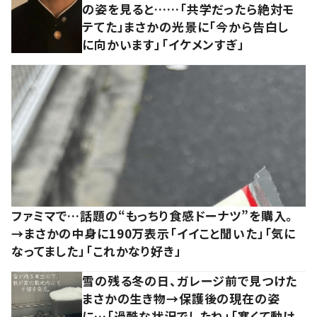
の姿を見ると……「共学だったら絶対モ
テてた」まさかの光景に「今から告白し
に向かいます」「イケメンすぎ」
ファミマで…話題の“もっちり食感ドーナツ”を購入。
→まさかの中身に190万表示「イイこと聞いた」「気に
なってました」「これかなり好き」
雪の残る冬の日、ガレージ前で見つけた
まさかの生き物→保護後の現在の姿
に…「過酷な状況でしたね」「寒くて動け