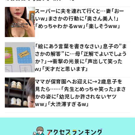
スーパーに夫を連れて行くと…妻「おー
いw」まさかの行動に「奥さん美人！」
「めっちゃわかるww」「楽しそうww」
「絵にあう言葉を書きなさい」息子の”ま
さかの解答”に…母「正解でよいでしょう
か？」→衝撃の光景に「声出して笑った
ｗ」「天才だと思います」
ママが保育園へお迎えに→2歳息子を
見たら……「先生とめっちゃ笑った」まさ
かの姿に「幼児しか許されないヤツ
ww」「大渋滞すぎるw」