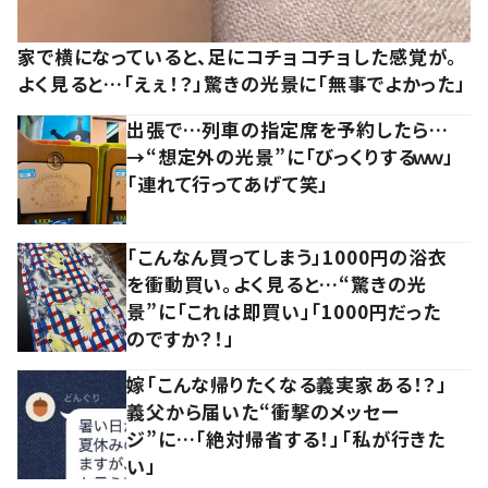
家で横になっていると、足にコチョコチョした感覚が。
よく見ると…「えぇ！？」驚きの光景に「無事でよかった」
出張で…列車の指定席を予約したら…
→“想定外の光景”に「びっくりするｗｗ」
「連れて行ってあげて笑」
「こんなん買ってしまう」1000円の浴衣
を衝動買い。よく見ると…“驚きの光
景”に「これは即買い」「1000円だった
のですか？！」
嫁「こんな帰りたくなる義実家ある！？」
義父から届いた“衝撃のメッセー
ジ”に…「絶対帰省する！」「私が行きた
い」