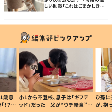
しい制裁「これはごまかしきれ
んな…」
1歳息
小1から不登校、息子は「ギフテ
ひ孫に
「！？」
ッド」だった 父が“ウチ給食”を
が、抱