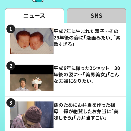
ニュース
SNS
平成7年に生まれた双子…その
29年後の姿に「漫画みたい」「素
敵すぎる」
平成6年に撮った2ショット 30
年後の姿に…「美男美女」「こん
な夫婦になりたい」
孫のためにお弁当を作った祖
母 孫が絶賛したお弁当に「美
味しそう」「お弁当すごい」