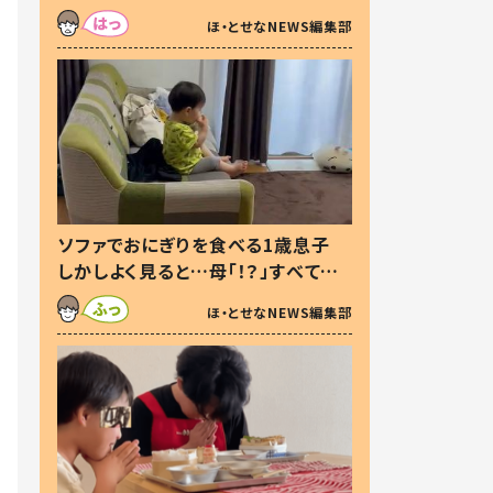
た本音とは
ほ・とせなNEWS編集部
ソファでおにぎりを食べる1歳息子
しかしよく見ると…母「！？」すべてを
察した母の投稿に「可愛いから許
ほ・とせなNEWS編集部
す！」「現行犯〜」