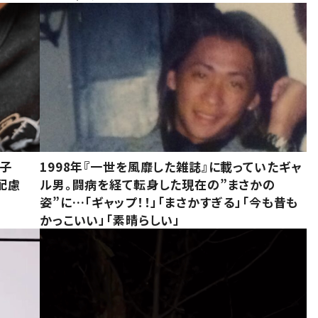
息子
1998年『一世を風靡した雑誌』に載っていたギャ
配慮
ル男。闘病を経て転身した現在の”まさかの
姿”に…「ギャップ！！」「まさかすぎる」「今も昔も
かっこいい」「素晴らしい」