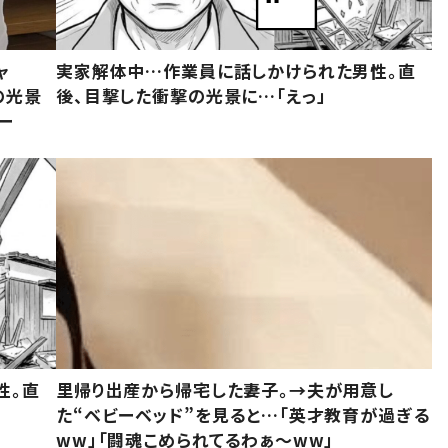
ャ
実家解体中…作業員に話しかけられた男性。直
の光景
後、目撃した衝撃の光景に…「えっ」
ー
性。直
里帰り出産から帰宅した妻子。→夫が用意し
た“ベビーベッド”を見ると…「英才教育が過ぎる
ww」「闘魂こめられてるわぁ～ww」