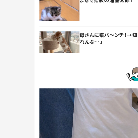
母さんに猫パ～ンチ！→知
れんな…」