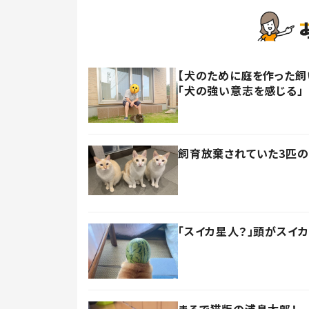
【犬のために庭を作った飼い
「犬の強い意志を感じる」
飼育放棄されていた3匹の
「スイカ星人？」頭がスイ
まるで猫版の浦島太郎！