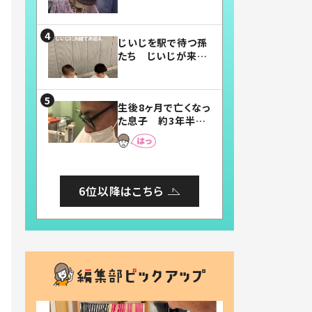
賛したお弁当に「美
味しそう」「お弁当す
ごい」
じいじを駅で待つ孫
たち じいじが来た
瞬間…！？「じいじイ
ケメン」「デレッデレ」
「嬉しくて可愛くてた
生後8ヶ月で亡くなっ
まらない」「幸せにな
た息子 約3年半
れる」
後、当時の妻の日記
に書いてあった本音
とは
6位以降はこちら