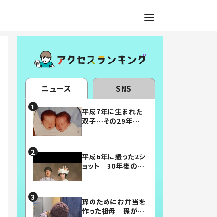
ニュース
SNS
平成7年に生まれた
双子…その29年後
の姿に「漫画みたい」
「素敵すぎる」
平成6年に撮った2シ
ョット 30年後の姿
に…「美男美女」「こ
んな夫婦になりた
い」
孫のためにお弁当を
作った祖母 孫が絶