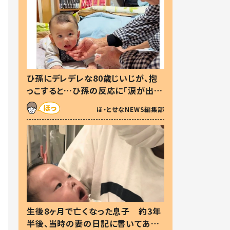
ひ孫にデレデレな80歳じいじが、抱
っこすると…ひ孫の反応に「涙が出ま
した」「可愛くて仕方ない」
ほ・とせなNEWS編集部
生後8ヶ月で亡くなった息子 約3年
半後、当時の妻の日記に書いてあっ