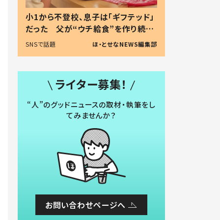
小1から不登校、息子は「ギフテッド」
だった 父が“ウチ給食”を作り続け
る理由とは #令和の親 #令和の子
SNSで話題
ほ・とせなNEWS編集部
ライター募集！
“人”のグッドニュースの取材・執筆をし
てみませんか？
お問い合わせページへ