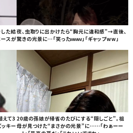
をした結
夜、虫取りに出かけたら“胸元に違和感”→直後、
ベースが
驚きの光景に…「笑ったｗｗｗ」「ギャップww」
植えて3
20歳の孫娘が帰省のたびにする“隠しごと”。祖
ズッキー
母が見つけた“まさかの光景”に……「わぁーー