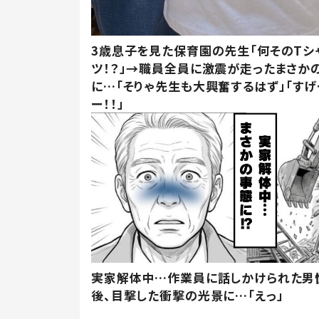
3歳息子を見た保育園の先生「何そのTシ
ツ！？」→職員全員に激震が走ったまさか
に…「そりゃ先生も大興奮するはず」「すげ
ー！！」
実家解体中…作業員に話しかけられた男
後、目撃した衝撃の光景に…「えっ」