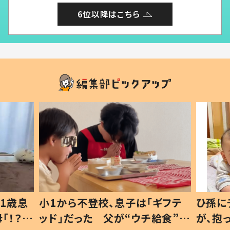
6位以降はこちら
1歳息
小1から不登校、息子は「ギフテ
ひ孫に
「！？」
ッド」だった 父が“ウチ給食”を
が、抱