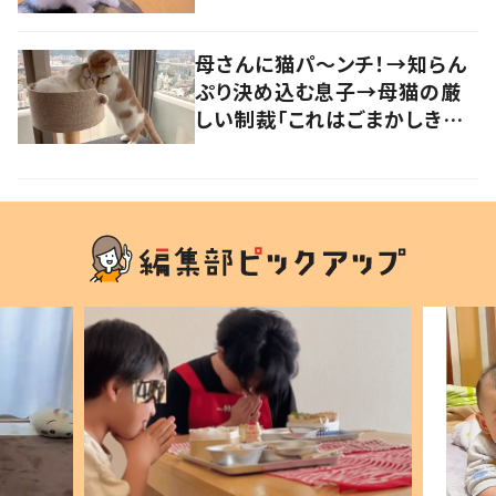
母さんに猫パ～ンチ！→知らん
ぷり決め込む息子→母猫の厳
しい制裁「これはごまかしきれ
んな…」