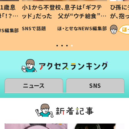
1歳息
小1から不登校、息子は「ギフテ
ひ孫に
「！？」
ッド」だった 父が“ウチ給食”を
が、抱
に「可愛
作り続ける理由とは #令和の親
「涙が
SNSで話題
ほ・とせなNEWS編集部
WS編集部
#令和の子
い」
ニュース
SNS