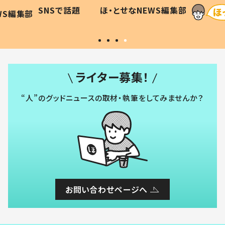
に「可愛
作り続ける理由とは #令和の親
「涙が
SNSで話題
ほ・とせなNEWS編集部
WS編集部
#令和の子
い」
ライター募集！
“人”のグッドニュースの取材・執筆をしてみませんか？
お問い合わせページへ