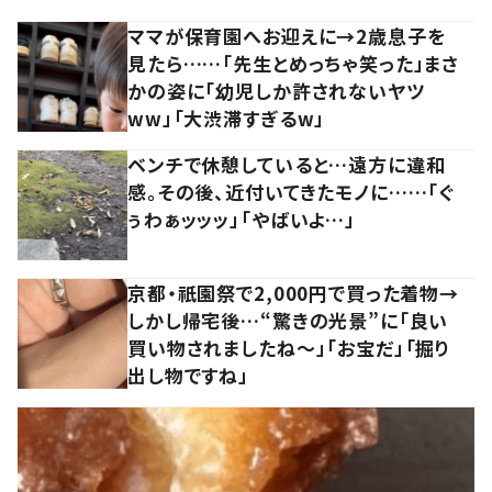
ママが保育園へお迎えに→2歳息子を
見たら……「先生とめっちゃ笑った」まさ
かの姿に「幼児しか許されないヤツ
ww」「大渋滞すぎるw」
ベンチで休憩していると…遠方に違和
感。その後、近付いてきたモノに……「ぐ
ぅわぁッッッ」「やばいよ…」
京都・祇園祭で2,000円で買った着物→
しかし帰宅後…“驚きの光景”に「良い
買い物されましたね～」「お宝だ」「掘り
出し物ですね」