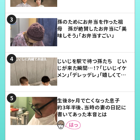
孫のためにお弁当を作った祖
母 孫が絶賛したお弁当に「美
味しそう」「お弁当すごい」
じいじを駅で待つ孫たち じい
じが来た瞬間…！？「じいじイケ
メン」「デレッデレ」「嬉しくて可
愛くてたまらない」「幸せになれ
る」
生後8ヶ月で亡くなった息子
約3年半後、当時の妻の日記に
書いてあった本音とは