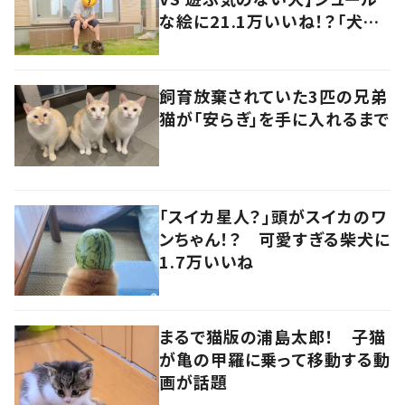
な絵に21.1万いいね！？「犬の
強い意志を感じる」
飼育放棄されていた3匹の兄弟
猫が「安らぎ」を手に入れるまで
「スイカ星人？」頭がスイカのワ
ンちゃん！？ 可愛すぎる柴犬に
1.7万いいね
まるで猫版の浦島太郎！ 子猫
が亀の甲羅に乗って移動する動
画が話題