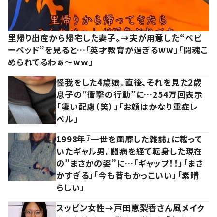
里帰り出産から帰宅した妻子。→夫が用意した“ベビ
ーベッド”を見ると…「英才教育が過ぎるww」「闘魂こ
められてるわぁ～ww」
怪我をした4歳娘。直後、それを見た2歳
息子の“衝撃の行動”に…254万回表示
「凄い配慮（笑）」「お顔はかなり重症レ
ベル」
1998年『一世を風靡した雑誌』に載って
いたギャル男。闘病を経て転身した現在
の”まさかの姿”に…「ギャップ！！」「まさ
かすぎる」「今も昔もかっこいい」「素晴
らしい」
スッピン女性→戸田恵梨香さん風メイク