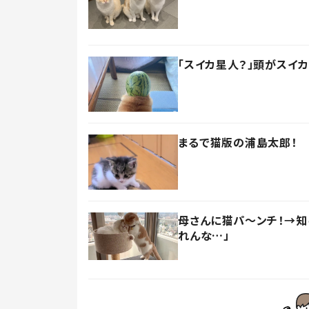
「スイカ星人？」頭がスイ
まるで猫版の浦島太郎！
母さんに猫パ～ンチ！→知
れんな…」