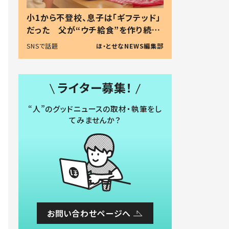
小1から不登校、息子は「ギフテッド」
だった 父が“ウチ給食”を作り続け
る理由とは #令和の親 #令和の子
SNSで話題
ほ・とせなNEWS編集部
ライター募集！
“人”のグッドニュースの取材・執筆をし
てみませんか？
お問い合わせページへ