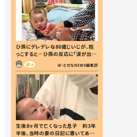
ひ孫にデレデレな80歳じいじが、抱
っこすると…ひ孫の反応に「涙が出ま
した」「可愛くて仕方ない」
ほ・とせなNEWS編集部
生後8ヶ月で亡くなった息子 約3年
半後、当時の妻の日記に書いてあっ