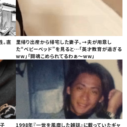
性。直
里帰り出産から帰宅した妻子。→夫が用意し
た“ベビーベッド”を見ると…「英才教育が過ぎる
ww」「闘魂こめられてるわぁ～ww」
息子
1998年『一世を風靡した雑誌』に載っていたギャ