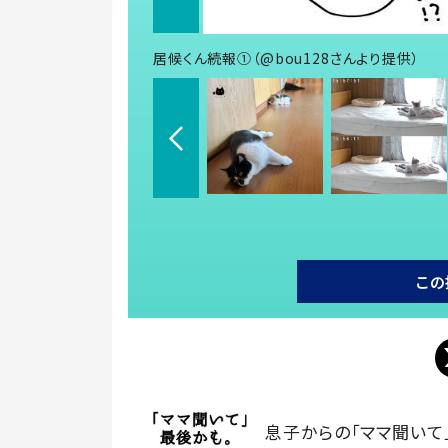
居候くん続報①（@bou128さんより提供）
この
息子からの「ママ聞いて