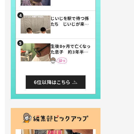
賛したお弁当に「美
味しそう」「お弁当す
ごい」
じいじを駅で待つ孫
たち じいじが来た
瞬間…！？「じいじイ
ケメン」「デレッデレ」
「嬉しくて可愛くてた
生後8ヶ月で亡くなっ
まらない」「幸せにな
た息子 約3年半
れる」
後、当時の妻の日記
に書いてあった本音
とは
6位以降はこちら