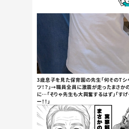
3歳息子を見た保育園の先生「何そのTシ
ツ！？」→職員全員に激震が走ったまさか
に…「そりゃ先生も大興奮するはず」「すげ
ー！！」