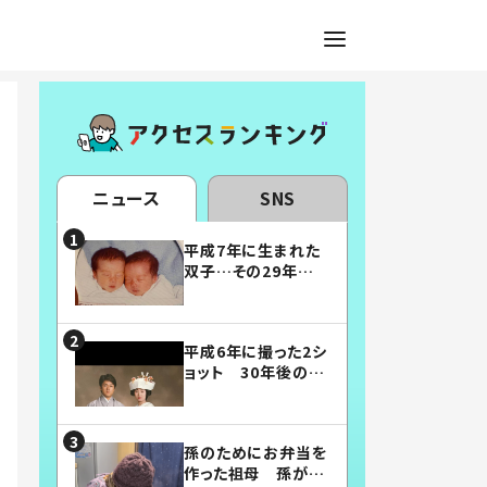
ニュース
SNS
平成7年に生まれた
双子…その29年後
の姿に「漫画みたい」
「素敵すぎる」
平成6年に撮った2シ
ョット 30年後の姿
に…「美男美女」「こ
んな夫婦になりた
い」
孫のためにお弁当を
作った祖母 孫が絶