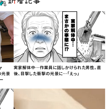
ャ
実家解体中…作業員に話しかけられた男性。直
の光景
後、目撃した衝撃の光景に…「えっ」
ー