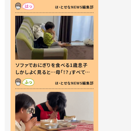
た本音とは
ほ・とせなNEWS編集部
ソファでおにぎりを食べる1歳息子
しかしよく見ると…母「！？」すべてを
察した母の投稿に「可愛いから許
ほ・とせなNEWS編集部
す！」「現行犯〜」