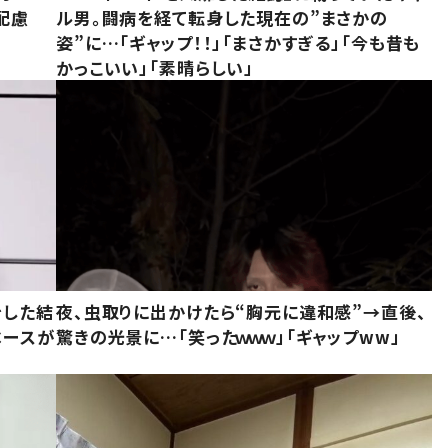
配慮
ル男。闘病を経て転身した現在の”まさかの
姿”に…「ギャップ！！」「まさかすぎる」「今も昔も
かっこいい」「素晴らしい」
をした結
夜、虫取りに出かけたら“胸元に違和感”→直後、
ベースが
驚きの光景に…「笑ったｗｗｗ」「ギャップww」