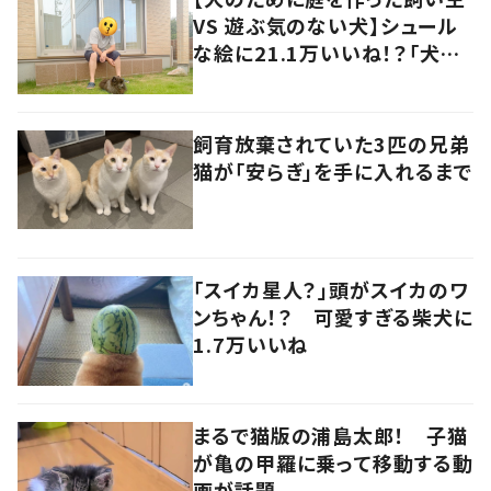
VS 遊ぶ気のない犬】シュール
な絵に21.1万いいね！？「犬の
強い意志を感じる」
飼育放棄されていた3匹の兄弟
猫が「安らぎ」を手に入れるまで
「スイカ星人？」頭がスイカのワ
ンちゃん！？ 可愛すぎる柴犬に
1.7万いいね
まるで猫版の浦島太郎！ 子猫
が亀の甲羅に乗って移動する動
画が話題