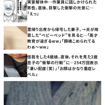
実家解体中…作業員に話しかけられた
男性。直後、目撃した衝撃の光景に…
「えっ」
里帰り出産から帰宅した妻子。→夫が用
意した“ベビーベッド”を見ると…「英才
教育が過ぎるww」「闘魂こめられてる
わぁ～ww」
怪我をした4歳娘。直後、それを見た2歳
息子の“衝撃の行動”に…254万回表示
「凄い配慮（笑）」「お顔はかなり重症レ
ベル」