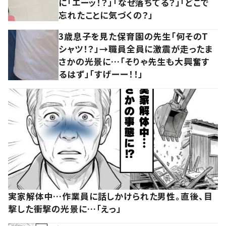
に「エーッ！？」「なぜ落ちてる？」「どこで
忘れたことに気づくの？」
3歳息子を見た保育園の先生「何そのT
シャツ！？」→職員全員に激震が走ったま
さかの光景に…「そりゃ先生も大興奮す
るはず」「すげーー！！」
実家解体中…作業員に話しかけられた男性。直後、目
撃した衝撃の光景に…「えっ」