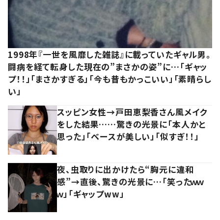
1998年『一世を風靡した雑誌』に載っていたギャル男。
闘病を経て転身した現在の”まさかの姿”に…「ギャッ
プ！！」「まさかすぎる」「今も昔もかっこいい」「素晴らし
い」
スッピン女性→戸田恵梨香さん風メイク
をした結果……驚きの光景に「本人かと
思った」「ベースが美しい」「似すぎ！！」
夜、虫取りに出かけたら“胸元に違和
感”→直後、驚きの光景に…「笑ったｗｗ
ｗ」「ギャップww」