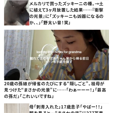
メルカリで買ったズッキーニの種。→土
に植えて3ヶ月放置した結果……『衝撃
の光景』に「ズッキーニも凶器になるの
か、、」「野太い音！笑」
20歳の孫娘が帰省のたびにする“隠しごと”。祖母が
見つけた“まさかの光景”に……「わぁーーー！」「最高
の孫だ」「これいいですね」
母「刺青入れた」17歳息子「やばー！！」
脚を見ると…“まさかの姿”に277万表