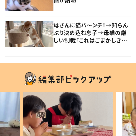
母さんに猫パ～ンチ！→知らん
ぷり決め込む息子→母猫の厳
しい制裁「これはごまかしきれ
んな…」