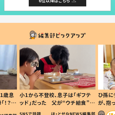
6位以降はこちら
1歳息
小1から不登校、息子は「ギフテ
ひ孫に
「！？」
ッド」だった 父が“ウチ給食”を
が、抱
に「可愛
作り続ける理由とは #令和の親
「涙が
SNSで話題
ほ・とせなNEWS編集部