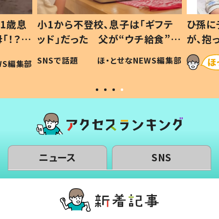
1歳息
小1から不登校、息子は「ギフテ
ひ孫に
「！？」
ッド」だった 父が“ウチ給食”を
が、抱
に「可愛
作り続ける理由とは #令和の親
「涙が
SNSで話題
ほ・とせなNEWS編集部
WS編集部
#令和の子
い」
ニュース
SNS