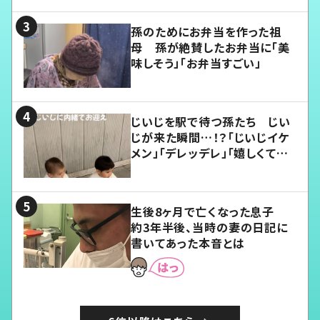
孫のためにお弁当を作った祖
母 孫が絶賛したお弁当に「美
味しそう」「お弁当すごい」
じいじを駅で待つ孫たち じい
じが来た瞬間…！？「じいじイケ
メン」「デレッデレ」「嬉しくて可
愛くてたまらない」「幸せになれ
る」
生後8ヶ月で亡くなった息子
約3年半後、当時の妻の日記に
書いてあった本音とは