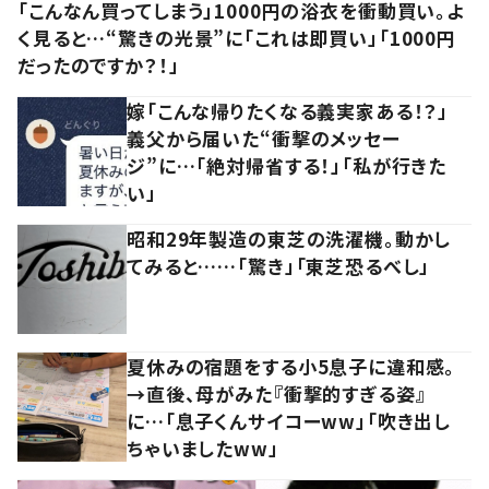
「こんなん買ってしまう」1000円の浴衣を衝動買い。よ
く見ると…“驚きの光景”に「これは即買い」「1000円
だったのですか？！」
嫁「こんな帰りたくなる義実家ある！？」
義父から届いた“衝撃のメッセー
ジ”に…「絶対帰省する！」「私が行きた
い」
昭和29年製造の東芝の洗濯機。動かし
てみると……「驚き」「東芝恐るべし」
夏休みの宿題をする小5息子に違和感。
→直後、母がみた『衝撃的すぎる姿』
に…「息子くんサイコーww」「吹き出し
ちゃいましたww」