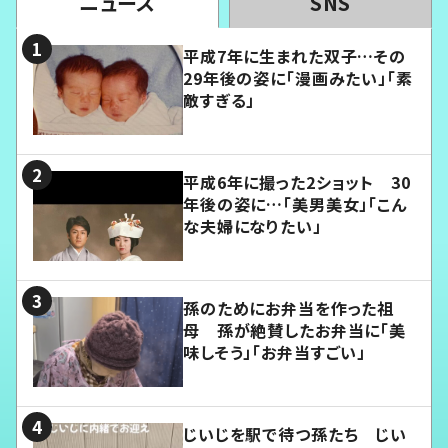
ニュース
SNS
平成7年に生まれた双子…その
29年後の姿に「漫画みたい」「素
敵すぎる」
平成6年に撮った2ショット 30
年後の姿に…「美男美女」「こん
な夫婦になりたい」
孫のためにお弁当を作った祖
母 孫が絶賛したお弁当に「美
味しそう」「お弁当すごい」
じいじを駅で待つ孫たち じい