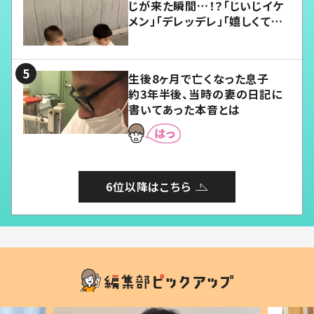
じが来た瞬間…！？「じいじイケ
メン」「デレッデレ」「嬉しくて可
愛くてたまらない」「幸せになれ
る」
生後8ヶ月で亡くなった息子
約3年半後、当時の妻の日記に
書いてあった本音とは
6位以降はこちら