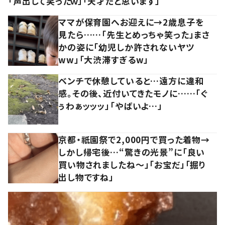
「声出して笑ったｗ」「天才だと思います」
ママが保育園へお迎えに→2歳息子を
見たら……「先生とめっちゃ笑った」まさ
かの姿に「幼児しか許されないヤツ
ww」「大渋滞すぎるw」
ベンチで休憩していると…遠方に違和
感。その後、近付いてきたモノに……「ぐ
ぅわぁッッッ」「やばいよ…」
京都・祇園祭で2,000円で買った着物→
しかし帰宅後…“驚きの光景”に「良い
買い物されましたね～」「お宝だ」「掘り
出し物ですね」