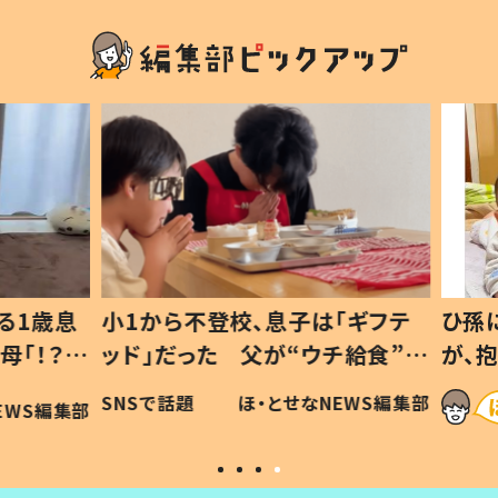
1歳息
小1から不登校、息子は「ギフテ
ひ孫に
「！？」
ッド」だった 父が“ウチ給食”を
が、抱
に「可愛
作り続ける理由とは #令和の親
「涙が
SNSで話題
ほ・とせなNEWS編集部
WS編集部
#令和の子
い」