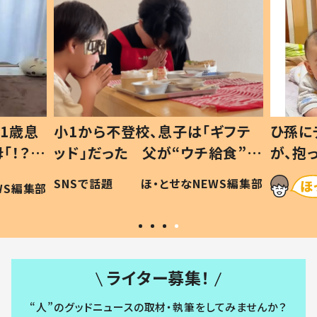
1歳息
小1から不登校、息子は「ギフテ
ひ孫に
「！？」
ッド」だった 父が“ウチ給食”を
が、抱
に「可愛
作り続ける理由とは #令和の親
「涙が
SNSで話題
ほ・とせなNEWS編集部
WS編集部
#令和の子
い」
ライター募集！
“人”のグッドニュースの取材・執筆をしてみませんか？