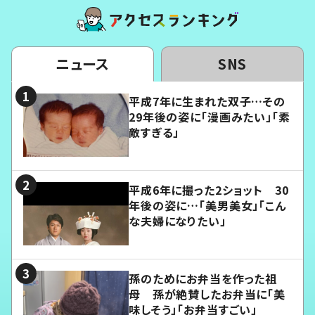
ニュース
SNS
平成7年に生まれた双子…その
29年後の姿に「漫画みたい」「素
敵すぎる」
平成6年に撮った2ショット 30
年後の姿に…「美男美女」「こん
な夫婦になりたい」
孫のためにお弁当を作った祖
母 孫が絶賛したお弁当に「美
味しそう」「お弁当すごい」