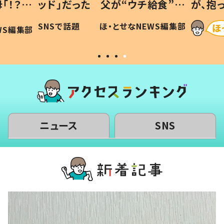
「！？」
ッド」だった 父が“ウチ給食”を
が、抱
に「可愛
作り続ける理由とは #令和の親
「涙が
SNSで話題
ほ・とせなNEWS編集部
WS編集部
#令和の子
い」
ニュース
SNS