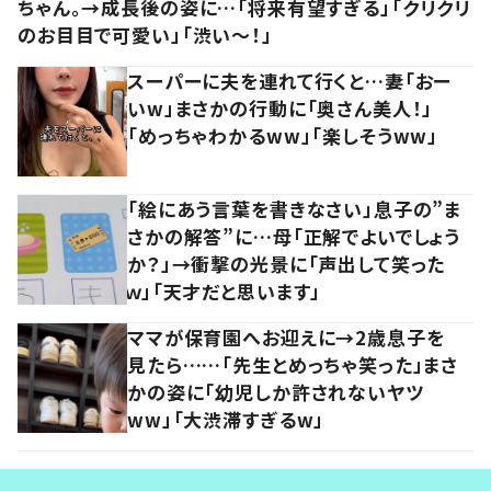
ちゃん。→成長後の姿に…「将来有望すぎる」「クリクリ
のお目目で可愛い」「渋い～！」
スーパーに夫を連れて行くと…妻「おー
いw」まさかの行動に「奥さん美人！」
「めっちゃわかるww」「楽しそうww」
「絵にあう言葉を書きなさい」息子の”ま
さかの解答”に…母「正解でよいでしょう
か？」→衝撃の光景に「声出して笑った
ｗ」「天才だと思います」
ママが保育園へお迎えに→2歳息子を
見たら……「先生とめっちゃ笑った」まさ
かの姿に「幼児しか許されないヤツ
ww」「大渋滞すぎるw」