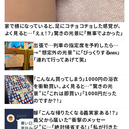
家で横になっていると、足にコチョコチョした感覚が。
よく見ると…「えぇ！？」驚きの光景に「無事でよかった」
出張で…列車の指定席を予約したら…
→“想定外の光景”に「びっくりするｗｗ」
「連れて行ってあげて笑」
「こんなん買ってしまう」1000円の浴衣
を衝動買い。よく見ると…“驚きの光
景”に「これは即買い」「1000円だった
のですか？！」
嫁「こんな帰りたくなる義実家ある！？」
義父から届いた“衝撃のメッセー
ジ”に…「絶対帰省する！」「私が行きた