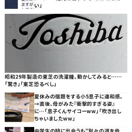
い」
昭和29年製造の東芝の洗濯機。動かしてみると……
「驚き」「東芝恐るべし」
夏休みの宿題をする小5息子に違和感。
→直後、母がみた『衝撃的すぎる姿』
に…「息子くんサイコーww」「吹き出し
ちゃいましたww」
中学生の時に出会うも“別々の道を歩