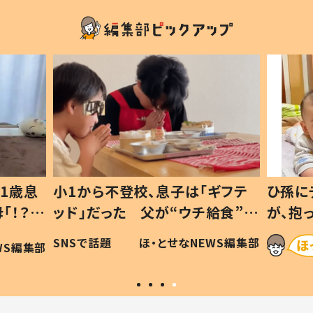
1歳息
小1から不登校、息子は「ギフテ
ひ孫に
「！？」
ッド」だった 父が“ウチ給食”を
が、抱
に「可愛
作り続ける理由とは #令和の親
「涙が
SNSで話題
ほ・とせなNEWS編集部
WS編集部
#令和の子
い」