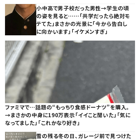
小中高で男子校だった男性→学生の頃
の姿を見ると……「共学だったら絶対モ
テてた」まさかの光景に「今から告白し
に向かいます」「イケメンすぎ」
ファミマで…話題の“もっちり食感ドーナツ”を購入。
→まさかの中身に190万表示「イイこと聞いた」「気に
なってました」「これかなり好き」
雪の残る冬の日、ガレージ前で見つけた