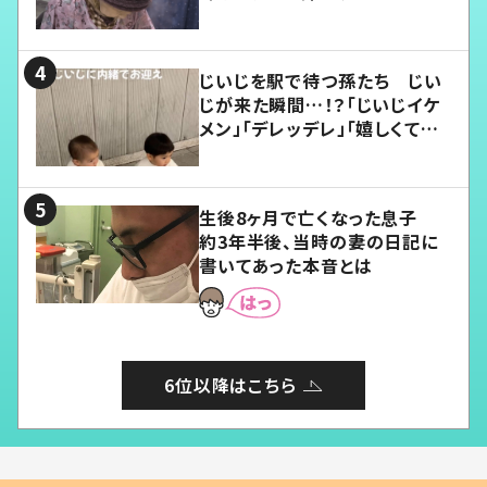
じいじを駅で待つ孫たち じい
じが来た瞬間…！？「じいじイケ
メン」「デレッデレ」「嬉しくて可
愛くてたまらない」「幸せになれ
る」
生後8ヶ月で亡くなった息子
約3年半後、当時の妻の日記に
書いてあった本音とは
6位以降はこちら