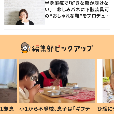
半身麻痺で「好きな靴が履けな
い」 悲しみバネに下肢装具可
の“おしゃれな靴”をプロデュー
ス
1歳息
小1から不登校、息子は「ギフテ
ひ孫に