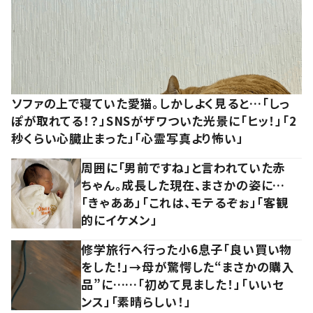
ソファの上で寝ていた愛猫。しかしよく見ると…「しっ
ぽが取れてる！？」SNSがザワついた光景に「ヒッ！」「2
秒くらい心臓止まった」「心霊写真より怖い」
周囲に「男前ですね」と言われていた赤
ちゃん。成長した現在、まさかの姿に…
「きゃああ」「これは、モテるぞぉ」「客観
的にイケメン」
修学旅行へ行った小6息子「良い買い物
をした！」→母が驚愕した“まさかの購入
品”に……「初めて見ました！」「いいセ
ンス」「素晴らしい！」