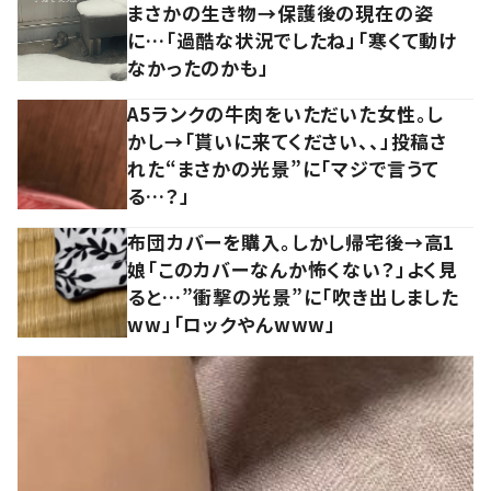
まさかの生き物→保護後の現在の姿
に…「過酷な状況でしたね」「寒くて動け
なかったのかも」
A5ランクの牛肉をいただいた女性。し
かし→「貰いに来てください、、」投稿さ
れた“まさかの光景”に「マジで言うて
る…？」
布団カバーを購入。しかし帰宅後→高1
娘「このカバーなんか怖くない？」よく見
ると…”衝撃の光景”に「吹き出しました
ww」「ロックやんwww」