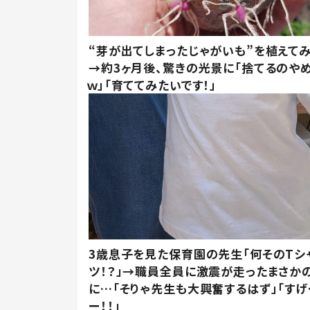
“芽が出てしまったじゃがいも”を植えて
→約3ヶ月後、驚きの光景に「捨てるのや
ｗ」「育ててみたいです！」
3歳息子を見た保育園の先生「何そのTシ
ツ！？」→職員全員に激震が走ったまさか
に…「そりゃ先生も大興奮するはず」「すげ
ー！！」