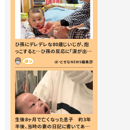
ひ孫にデレデレな80歳じいじが、抱
っこすると…ひ孫の反応に「涙が出ま
した」「可愛くて仕方ない」
ほ・とせなNEWS編集部
生後8ヶ月で亡くなった息子 約3年
半後、当時の妻の日記に書いてあっ