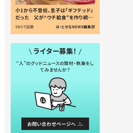
小1から不登校、息子は「ギフテッド」
だった 父が“ウチ給食”を作り続け
る理由とは #令和の親 #令和の子
SNSで話題
ほ・とせなNEWS編集部
ライター募集！
“人”のグッドニュースの取材・執筆をし
てみませんか？
お問い合わせページへ