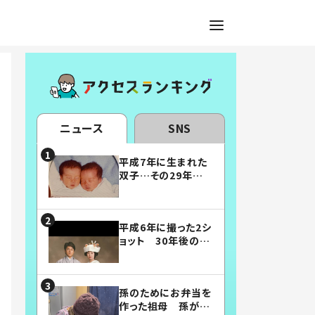
ニュース
SNS
平成7年に生まれた
双子…その29年後
の姿に「漫画みたい」
「素敵すぎる」
平成6年に撮った2シ
ョット 30年後の姿
に…「美男美女」「こ
んな夫婦になりた
い」
孫のためにお弁当を
作った祖母 孫が絶