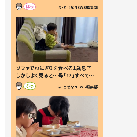
た本音とは
ほ・とせなNEWS編集部
ソファでおにぎりを食べる1歳息子
しかしよく見ると…母「！？」すべてを
察した母の投稿に「可愛いから許
ほ・とせなNEWS編集部
す！」「現行犯〜」