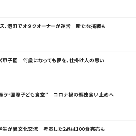
ウス、港町でオタクオーナーが運営 新たな挑戦も
ズ甲子園 何歳になっても夢を、仕掛け人の思い
舞う“国際子ども食堂” コロナ禍の孤独食い止めへ
学生が異文化交流 考案した2品は100食完売も