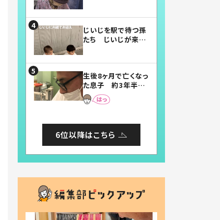
賛したお弁当に「美
味しそう」「お弁当す
ごい」
じいじを駅で待つ孫
たち じいじが来た
瞬間…！？「じいじイ
ケメン」「デレッデレ」
「嬉しくて可愛くてた
生後8ヶ月で亡くなっ
まらない」「幸せにな
た息子 約3年半
れる」
後、当時の妻の日記
に書いてあった本音
とは
6位以降はこちら