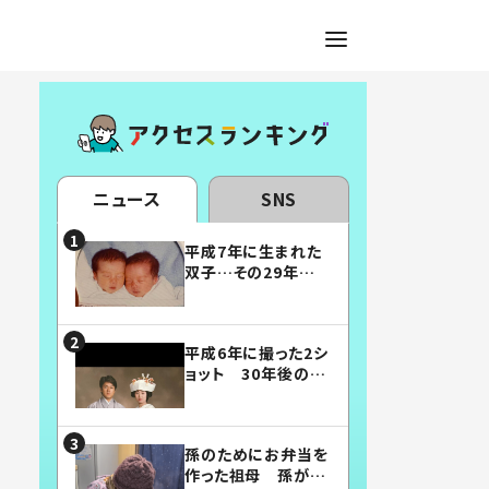
ニュース
SNS
平成7年に生まれた
双子…その29年後
の姿に「漫画みたい」
「素敵すぎる」
平成6年に撮った2シ
ョット 30年後の姿
に…「美男美女」「こ
んな夫婦になりた
い」
孫のためにお弁当を
作った祖母 孫が絶