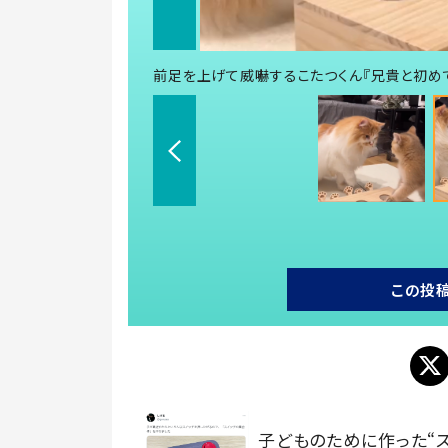
前足を上げて威嚇するこたつくん『兄貴と初めてご対
この投
子どものために作った“