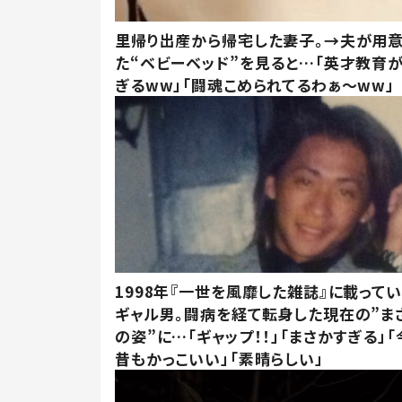
里帰り出産から帰宅した妻子。→夫が用
た“ベビーベッド”を見ると…「英才教育
ぎるww」「闘魂こめられてるわぁ～ww」
1998年『一世を風靡した雑誌』に載って
ギャル男。闘病を経て転身した現在の”ま
の姿”に…「ギャップ！！」「まさかすぎる」「
昔もかっこいい」「素晴らしい」