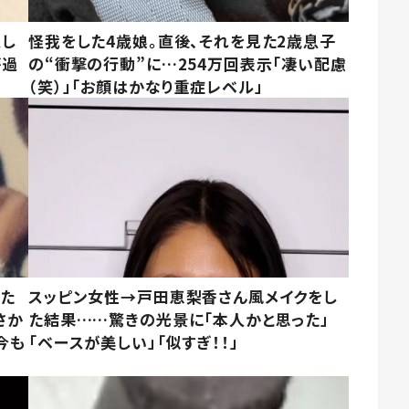
意し
怪我をした4歳娘。直後、それを見た2歳息子
が過
の“衝撃の行動”に…254万回表示「凄い配慮
（笑）」「お顔はかなり重症レベル」
いた
スッピン女性→戸田恵梨香さん風メイクをし
さか
た結果……驚きの光景に「本人かと思った」
今も
「ベースが美しい」「似すぎ！！」