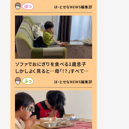
た本音とは
ほ・とせなNEWS編集部
ソファでおにぎりを食べる1歳息子
しかしよく見ると…母「！？」すべてを
察した母の投稿に「可愛いから許
ほ・とせなNEWS編集部
す！」「現行犯〜」