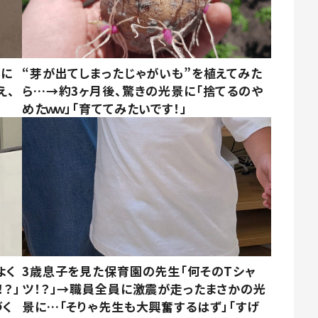
別に
“芽が出てしまったじゃがいも”を植えてみた
え、
ら…→約3ヶ月後、驚きの光景に「捨てるのや
めたｗｗ」「育ててみたいです！」
よく
3歳息子を見た保育園の先生「何そのTシャ
？」
ツ！？」→職員全員に激震が走ったまさかの光
づく
景に…「そりゃ先生も大興奮するはず」「すげ