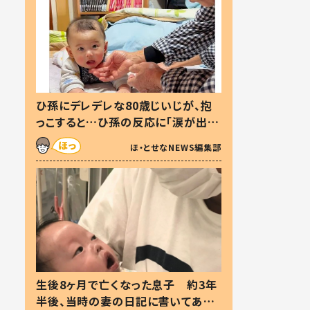
ひ孫にデレデレな80歳じいじが、抱
っこすると…ひ孫の反応に「涙が出ま
した」「可愛くて仕方ない」
ほ・とせなNEWS編集部
生後8ヶ月で亡くなった息子 約3年
半後、当時の妻の日記に書いてあっ