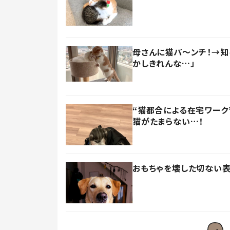
母さんに猫パ～ンチ！→知
かしきれんな…」
“猫都合による在宅ワーク
猫がたまらない…！
おもちゃを壊した切ない表