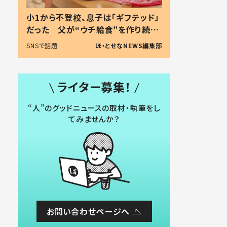
小1から不登校、息子は「ギフテッド」
だった 父が“ウチ給食”を作り続け
る理由とは #令和の親 #令和の子
SNSで話題
ほ・とせなNEWS編集部
ライター募集！
“人”のグッドニュースの取材・執筆をし
てみませんか？
お問い合わせページへ