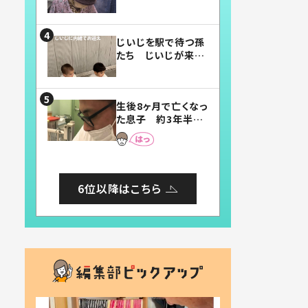
賛したお弁当に「美
味しそう」「お弁当す
ごい」
じいじを駅で待つ孫
たち じいじが来た
瞬間…！？「じいじイ
ケメン」「デレッデレ」
「嬉しくて可愛くてた
生後8ヶ月で亡くなっ
まらない」「幸せにな
た息子 約3年半
れる」
後、当時の妻の日記
に書いてあった本音
とは
6位以降はこちら