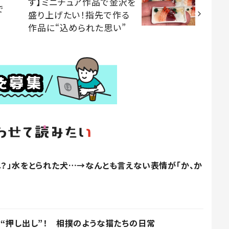
す】ミニチュア作品で金沢を
で
盛り上げたい！指先で作る
作品に“込められた思い”
ね？」水をとられた犬…→なんとも言えない表情が「か、か
ら“押し出し”！ 相撲のような猫たちの日常