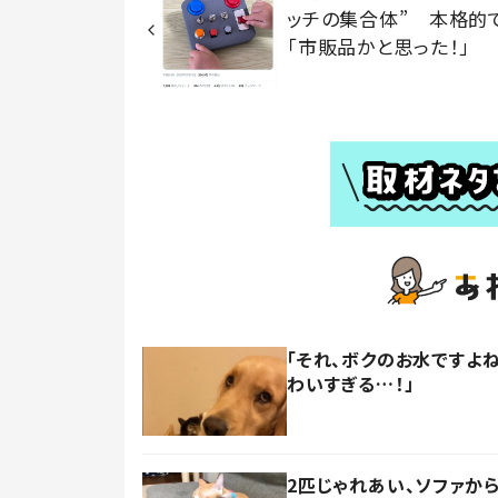
ッチの集合体” 本格的
「市販品かと思った！」
「それ、ボクのお水ですよ
わいすぎる…！」
2匹じゃれあい、ソファか