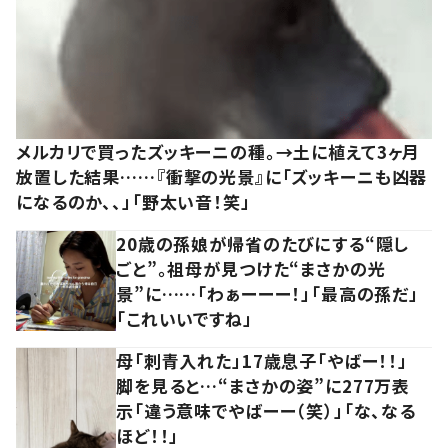
メルカリで買ったズッキーニの種。→土に植えて3ヶ月
放置した結果……『衝撃の光景』に「ズッキーニも凶器
になるのか、、」「野太い音！笑」
20歳の孫娘が帰省のたびにする“隠し
ごと”。祖母が見つけた“まさかの光
景”に……「わぁーーー！」「最高の孫だ」
「これいいですね」
母「刺青入れた」17歳息子「やばー！！」
脚を見ると…“まさかの姿”に277万表
示「違う意味でやばーー（笑）」「な、なる
ほど！！」