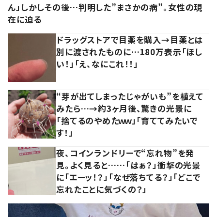
ん」しかしその後…判明した”まさかの病”。女性の現
在に迫る
ドラッグストアで目薬を購入→目薬とは
別に渡されたものに…180万表示「ほし
い！」「え、なにこれ！！」
“芽が出てしまったじゃがいも”を植えて
みたら…→約3ヶ月後、驚きの光景に
「捨てるのやめたｗｗ」「育ててみたいで
す！」
夜、コインランドリーで“忘れ物”を発
見。よく見ると……「はぁ？」衝撃の光景
に「エーッ！？」「なぜ落ちてる？」「どこで
忘れたことに気づくの？」