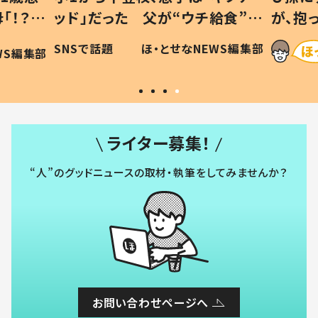
「！？」
ッド」だった 父が“ウチ給食”を
が、抱
に「可愛
作り続ける理由とは #令和の親
「涙が
SNSで話題
ほ・とせなNEWS編集部
WS編集部
#令和の子
い」
ライター募集！
“人”のグッドニュースの取材・執筆をしてみませんか？
お問い合わせページへ