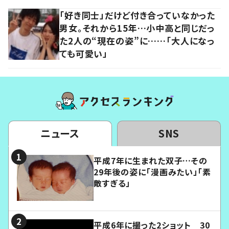
「好き同士」だけど付き合っていなかった
男女。それから15年…小中高と同じだっ
た2人の“現在の姿”に……「大人になっ
ても可愛い」
ニュース
SNS
平成7年に生まれた双子…その
29年後の姿に「漫画みたい」「素
敵すぎる」
平成6年に撮った2ショット 30