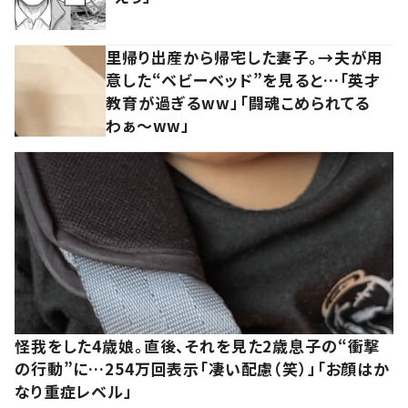
里帰り出産から帰宅した妻子。→夫が用
意した“ベビーベッド”を見ると…「英才
教育が過ぎるww」「闘魂こめられてる
わぁ～ww」
怪我をした4歳娘。直後、それを見た2歳息子の“衝撃
の行動”に…254万回表示「凄い配慮（笑）」「お顔はか
なり重症レベル」