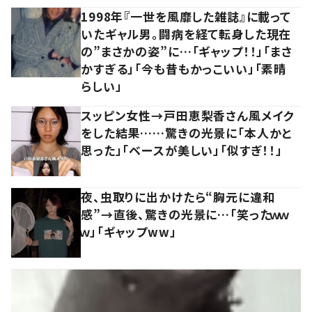
1998年『一世を風靡した雑誌』に載って
いたギャル男。闘病を経て転身した現在
の”まさかの姿”に…「ギャップ！！」「まさ
かすぎる」「今も昔もかっこいい」「素晴
らしい」
スッピン女性→戸田恵梨香さん風メイク
をした結果……驚きの光景に「本人かと
思った」「ベースが美しい」「似すぎ！！」
夜、虫取りに出かけたら“胸元に違和
感”→直後、驚きの光景に…「笑ったｗｗ
ｗ」「ギャップww」