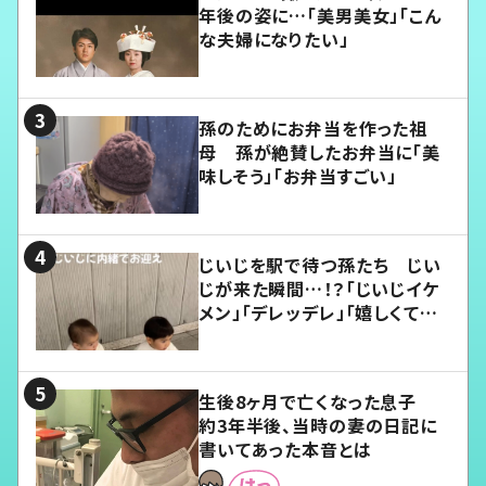
年後の姿に…「美男美女」「こん
な夫婦になりたい」
孫のためにお弁当を作った祖
母 孫が絶賛したお弁当に「美
味しそう」「お弁当すごい」
じいじを駅で待つ孫たち じい
じが来た瞬間…！？「じいじイケ
メン」「デレッデレ」「嬉しくて可
愛くてたまらない」「幸せになれ
る」
生後8ヶ月で亡くなった息子
約3年半後、当時の妻の日記に
書いてあった本音とは