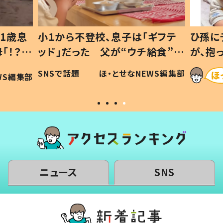
1歳息
小1から不登校、息子は「ギフテ
ひ孫に
「！？」
ッド」だった 父が“ウチ給食”を
が、抱
に「可愛
作り続ける理由とは #令和の親
「涙が
SNSで話題
ほ・とせなNEWS編集部
WS編集部
#令和の子
い」
ニュース
SNS