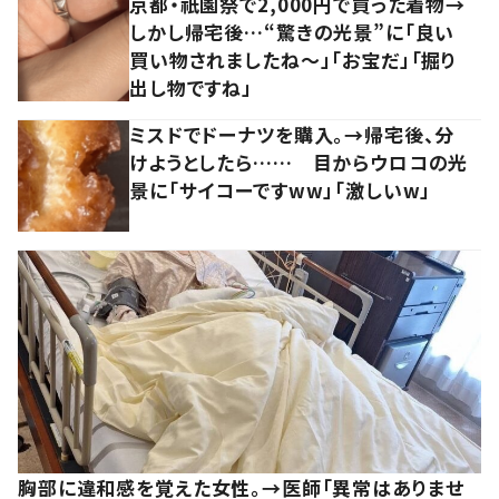
京都・祇園祭で2,000円で買った着物→
しかし帰宅後…“驚きの光景”に「良い
買い物されましたね～」「お宝だ」「掘り
出し物ですね」
ミスドでドーナツを購入。→帰宅後、分
けようとしたら…… 目からウロコの光
景に「サイコーですww」「激しいw」
胸部に違和感を覚えた女性。→医師「異常はありませ