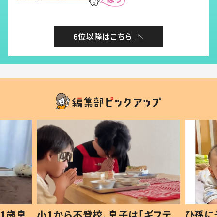
6位以降はこちら
1歳息
小1から不登校、息子は「ギフテ
ひ孫に