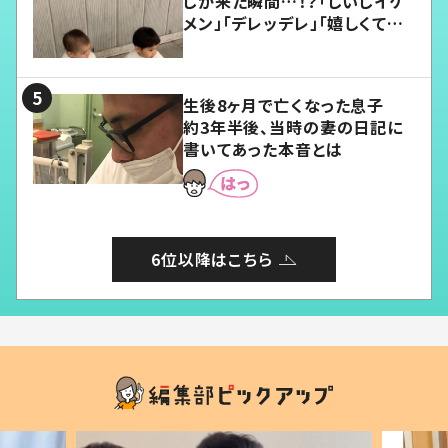
じが来た瞬間…！？「じいじイケ
メン」「デレッデレ」「嬉しくて可
愛くてたまらない」「幸せになれ
る」
生後8ヶ月で亡くなった息子
約3年半後、当時の妻の日記に
書いてあった本音とは
6位以降はこちら