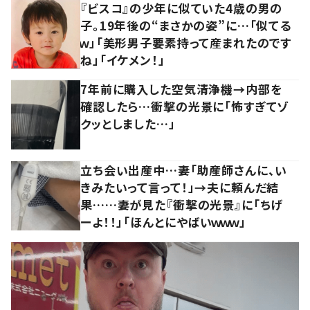
『ビスコ』の少年に似ていた4歳の男の
子。19年後の“まさかの姿”に…「似てる
ｗ」「美形男子要素持って産まれたのです
ね」「イケメン！」
7年前に購入した空気清浄機→内部を
確認したら…衝撃の光景に「怖すぎてゾ
クッとしました…」
立ち会い出産中…妻「助産師さんに、い
きみたいって言って！」→夫に頼んだ結
果……妻が見た『衝撃の光景』に「ちげ
ーよ！！」「ほんとにやばいｗｗｗ」