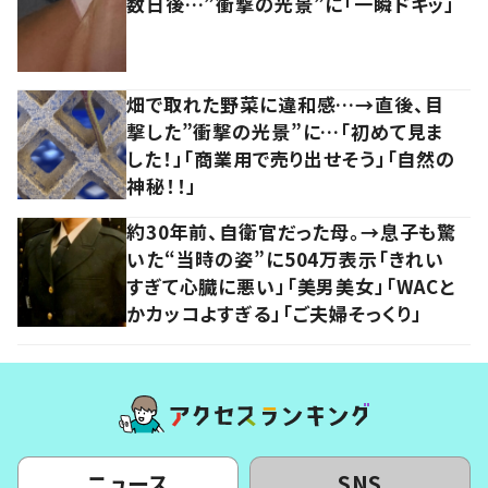
数日後…”衝撃の光景”に「一瞬ドキッ」
畑で取れた野菜に違和感…→直後、目
撃した”衝撃の光景”に…「初めて見ま
した！」「商業用で売り出せそう」「自然の
神秘！！」
約30年前、自衛官だった母。→息子も驚
いた“当時の姿”に504万表示「きれい
すぎて心臓に悪い」「美男美女」「WACと
かカッコよすぎる」「ご夫婦そっくり」
ニュース
SNS