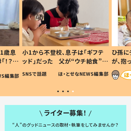
1歳息
小1から不登校、息子は「ギフテ
ひ孫に
「！？」
ッド」だった 父が“ウチ給食”を
が、抱
に「可愛
作り続ける理由とは #令和の親
「涙が
SNSで話題
ほ・とせなNEWS編集部
WS編集部
#令和の子
い」
ライター募集！
“人”のグッドニュースの取材・執筆をしてみませんか？