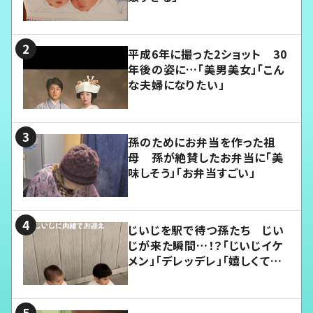
平成6年に撮った2ショット 30
年後の姿に…「美男美女」「こん
な夫婦になりたい」
孫のためにお弁当を作った祖
母 孫が絶賛したお弁当に「美
味しそう」「お弁当すごい」
じいじを駅で待つ孫たち じい
じが来た瞬間…！？「じいじイケ
メン」「デレッデレ」「嬉しくて可
愛くてたまらない」「幸せになれ
る」