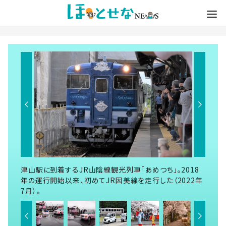
津山駅に到着するJR山陰線観光列車「あめつち」。2018
年の運行開始以来、初めてJR因美線を走行した（2022年
7月）。