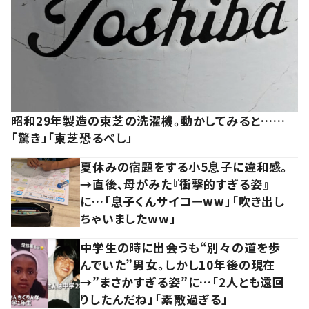
昭和29年製造の東芝の洗濯機。動かしてみると……
「驚き」「東芝恐るべし」
夏休みの宿題をする小5息子に違和感。
→直後、母がみた『衝撃的すぎる姿』
に…「息子くんサイコーww」「吹き出し
ちゃいましたww」
中学生の時に出会うも“別々の道を歩
んでいた”男女。しかし10年後の現在
→”まさかすぎる姿”に…「2人とも遠回
りしたんだね」「素敵過ぎる」