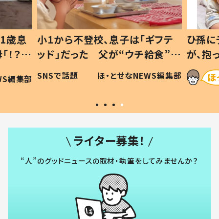
1歳息
小1から不登校、息子は「ギフテ
ひ孫に
「！？」
ッド」だった 父が“ウチ給食”を
が、抱
に「可愛
作り続ける理由とは #令和の親
「涙が
SNSで話題
ほ・とせなNEWS編集部
WS編集部
#令和の子
い」
ライター募集！
“人”のグッドニュースの取材・執筆をしてみませんか？