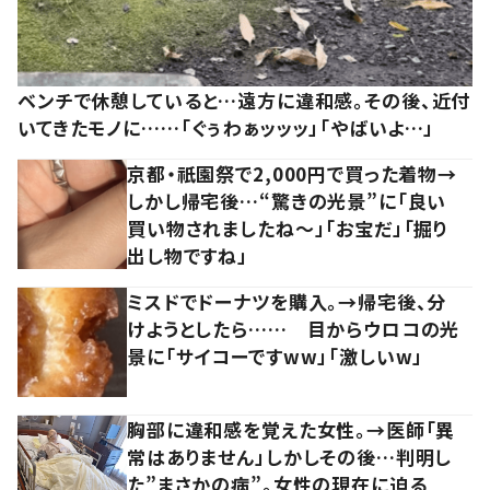
ベンチで休憩していると…遠方に違和感。その後、近付
いてきたモノに……「ぐぅわぁッッッ」「やばいよ…」
京都・祇園祭で2,000円で買った着物→
しかし帰宅後…“驚きの光景”に「良い
買い物されましたね～」「お宝だ」「掘り
出し物ですね」
ミスドでドーナツを購入。→帰宅後、分
けようとしたら…… 目からウロコの光
景に「サイコーですww」「激しいw」
胸部に違和感を覚えた女性。→医師「異
常はありません」しかしその後…判明し
た”まさかの病”。女性の現在に迫る