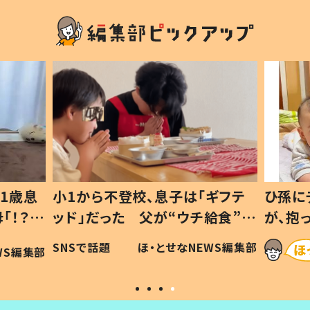
1歳息
小1から不登校、息子は「ギフテ
ひ孫に
「！？」
ッド」だった 父が“ウチ給食”を
が、抱
に「可愛
作り続ける理由とは #令和の親
「涙が
SNSで話題
ほ・とせなNEWS編集部
WS編集部
#令和の子
い」