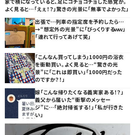
家で横になっていると、足にコチョコチョした感覚が。
よく見ると…「えぇ！？」驚きの光景に「無事でよかった」
出張で…列車の指定席を予約したら…
→“想定外の光景”に「びっくりするｗｗ」
「連れて行ってあげて笑」
「こんなん買ってしまう」1000円の浴衣
を衝動買い。よく見ると…“驚きの光
景”に「これは即買い」「1000円だった
のですか？！」
嫁「こんな帰りたくなる義実家ある！？」
義父から届いた“衝撃のメッセー
ジ”に…「絶対帰省する！」「私が行きた
い」