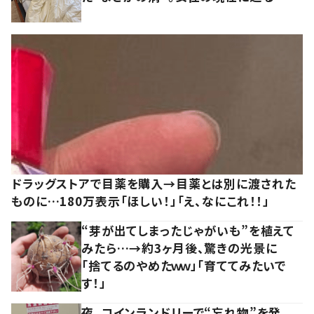
ドラッグストアで目薬を購入→目薬とは別に渡された
ものに…180万表示「ほしい！」「え、なにこれ！！」
“芽が出てしまったじゃがいも”を植えて
みたら…→約3ヶ月後、驚きの光景に
「捨てるのやめたｗｗ」「育ててみたいで
す！」
夜、コインランドリーで“忘れ物”を発