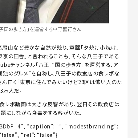
八王子国の歩き方」を運営する中野智行さん
高尾山など豊かな自然が残り、童謡「夕焼け小焼け」
「東京の田舎」と言われることも。そんな八王子である
Tubeチャンネル「八王子国の歩き方」を運営する、ア
“孤独のグルメ”を自称し、八王子の飲食店の食レポな
さん曰く「東京に住んでみたいけど23区は怖い人のた
3万人だ。
の食レポ動画は大きな反響があり、翌日その飲食店は
を話題にしながら食事をする客がいた。
dBDbP_4”, “caption”: “”, “modestbranding”:
false”, “rel”: “false”}