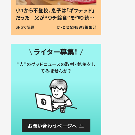
小1から不登校、息子は「ギフテッド」
だった 父が“ウチ給食”を作り続け
る理由とは #令和の親 #令和の子
SNSで話題
ほ・とせなNEWS編集部
ライター募集！
“人”のグッドニュースの取材・執筆をし
てみませんか？
お問い合わせページへ