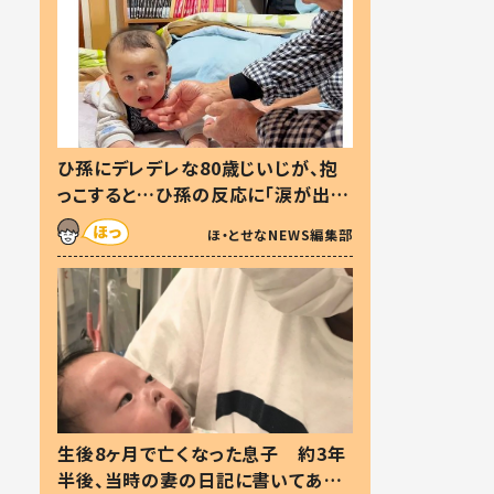
ひ孫にデレデレな80歳じいじが、抱
っこすると…ひ孫の反応に「涙が出ま
した」「可愛くて仕方ない」
ほ・とせなNEWS編集部
生後8ヶ月で亡くなった息子 約3年
半後、当時の妻の日記に書いてあっ