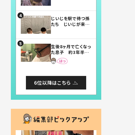
賛したお弁当に「美
味しそう」「お弁当す
ごい」
じいじを駅で待つ孫
たち じいじが来た
瞬間…！？「じいじイ
ケメン」「デレッデレ」
「嬉しくて可愛くてた
生後8ヶ月で亡くなっ
まらない」「幸せにな
た息子 約3年半
れる」
後、当時の妻の日記
に書いてあった本音
とは
6位以降はこちら