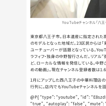
YouTubeチャンネル「
東京都八王子市。日本遺産に指定された
のモデルとなった地域だ。23区民からは
ユーチューバーが話題となっている。You
ラフィフ・独身の中野智行さんだ。リアル
ど、ローカルな情報を発信している。中野
めの動画」。現在チャンネル登録者数は1.6
1月にアップした西八王子の中華料理店
行列に。店内でもYouTubeチャンネル
@P{ “type”: “youtube”, “id”: “E8sz
“true”, “autoplay”: “false”, “mute”: “