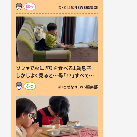
た本音とは
ほ・とせなNEWS編集部
ソファでおにぎりを食べる1歳息子
しかしよく見ると…母「！？」すべてを
察した母の投稿に「可愛いから許
ほ・とせなNEWS編集部
す！」「現行犯〜」