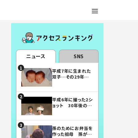
ニュース
SNS
平成7年に生まれた
双子…その29年後
の姿に「漫画みたい」
「素敵すぎる」
平成6年に撮った2シ
ョット 30年後の姿
に…「美男美女」「こ
んな夫婦になりた
い」
孫のためにお弁当を
作った祖母 孫が絶