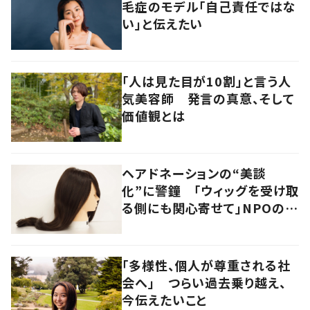
毛症のモデル「自己責任ではな
い」と伝えたい
「人は見た目が10割」と言う人
気美容師 発言の真意、そして
価値観とは
ヘアドネーションの“美談
化”に警鐘 「ウィッグを受け取
る側にも関心寄せて」NPOの願
い
「多様性、個人が尊重される社
会へ」 つらい過去乗り越え、
今伝えたいこと