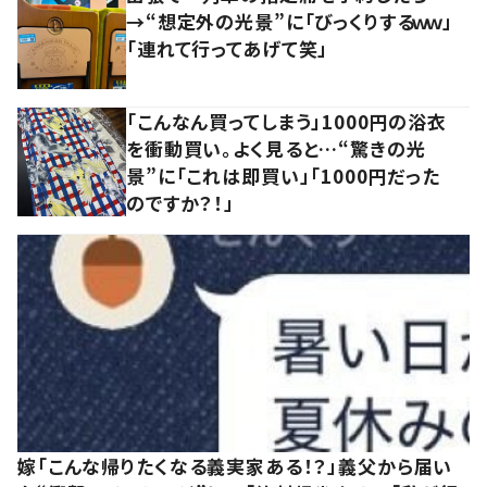
→“想定外の光景”に「びっくりするｗｗ」
「連れて行ってあげて笑」
「こんなん買ってしまう」1000円の浴衣
を衝動買い。よく見ると…“驚きの光
景”に「これは即買い」「1000円だった
のですか？！」
嫁「こんな帰りたくなる義実家ある！？」義父から届い