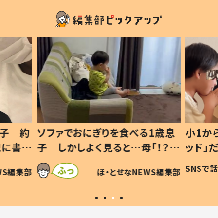
1歳息
小1から不登校、息子は「ギフテ
ひ孫に
「！？」
ッド」だった 父が“ウチ給食”を
が、抱
に「可愛
作り続ける理由とは #令和の親
「涙が
SNSで話題
ほ・とせなNEWS編集部
WS編集部
#令和の子
い」