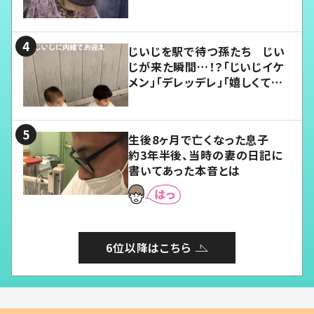
じいじを駅で待つ孫たち じい
じが来た瞬間…！？「じいじイケ
メン」「デレッデレ」「嬉しくて可
愛くてたまらない」「幸せになれ
る」
生後8ヶ月で亡くなった息子
約3年半後、当時の妻の日記に
書いてあった本音とは
6位以降はこちら