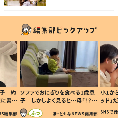
1歳息
小1から不登校、息子は「ギフテ
ひ孫に
「！？」
ッド」だった 父が“ウチ給食”を
が、抱
に「可愛
作り続ける理由とは #令和の親
「涙が
SNSで話題
ほ・とせなNEWS編集部
WS編集部
#令和の子
い」