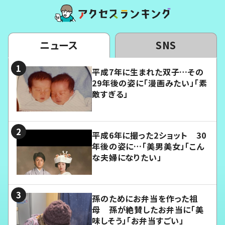
ニュース
SNS
平成7年に生まれた双子…その
29年後の姿に「漫画みたい」「素
敵すぎる」
平成6年に撮った2ショット 30
年後の姿に…「美男美女」「こん
な夫婦になりたい」
孫のためにお弁当を作った祖
母 孫が絶賛したお弁当に「美
味しそう」「お弁当すごい」