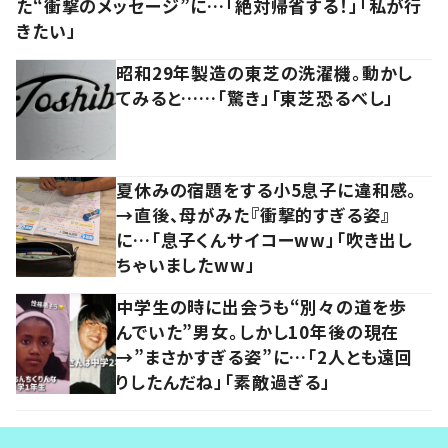
た“衝撃のメッセージ”に…「絶対帰省する！」「私が行
きたい」
昭和29年製造の東芝の洗濯機。動かし
てみると……「驚き」「東芝恐るべし」
夏休みの宿題をする小5息子に違和感。
→直後、母がみた『衝撃的すぎる姿』
に…「息子くんサイコーww」「吹き出し
ちゃいましたww」
中学生の時に出会うも“別々の道を歩
んでいた”男女。しかし10年後の現在
→”まさかすぎる姿”に…「2人とも遠回
りしたんだね」「素敵過ぎる」