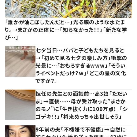
「誰かが油こぼしたんだと…」光る膜のような水たま
り。→まさかの正体に…「知らなかった！！」「新たな学
び…」
七夕当日…パパと子どもたちを見ると
→「初めて見る七夕の楽しみ方」衝撃の
光景に…「おもろすぎるwww」「そうい
うイベントだっけ？w」「どこの星の文化
ですか？」
担任の先生との面談前…高3娘「ただい
ま」→直後……母が受け取った”まさか
のモノ”に「生き抜く力に100万点！」「シ
ゴデキ！！」「将来めっちゃ出世しそう」
9年前の夫「不機嫌で不健康」→自然に
逆らわない生活を送った結果…42歳に