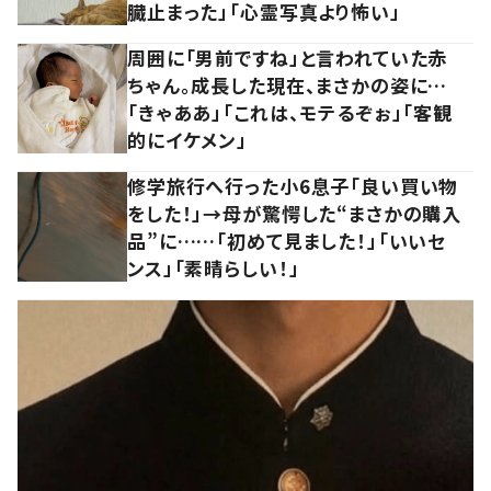
臓止まった」「心霊写真より怖い」
周囲に「男前ですね」と言われていた赤
ちゃん。成長した現在、まさかの姿に…
「きゃああ」「これは、モテるぞぉ」「客観
的にイケメン」
修学旅行へ行った小6息子「良い買い物
をした！」→母が驚愕した“まさかの購入
品”に……「初めて見ました！」「いいセ
ンス」「素晴らしい！」