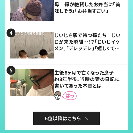
母 孫が絶賛したお弁当に「美
味しそう」「お弁当すごい」
じいじを駅で待つ孫たち じい
じが来た瞬間…！？「じいじイケ
メン」「デレッデレ」「嬉しくて可
愛くてたまらない」「幸せになれ
る」
生後8ヶ月で亡くなった息子
約3年半後、当時の妻の日記に
書いてあった本音とは
6位以降はこちら