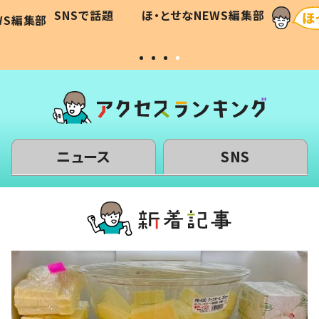
に「可愛
作り続ける理由とは #令和の親
「涙が
SNSで話題
ほ・とせなNEWS編集部
WS編集部
#令和の子
い」
ニュース
SNS