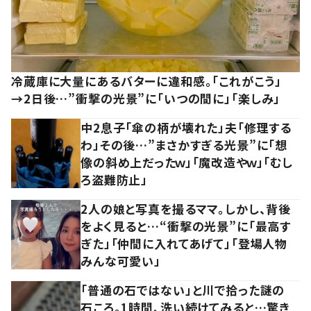
冷蔵庫に大量にあるバターに違和感。「これがこう」
→2日後…”衝撃の光景”に「いつの間に」「楽しみ」
中2息子「傘の柄が壊れた」夫「修理する
わ」その後…”まさかすぎる光景”に「想
像の斜め上だったｗ」「魔改造やｗ」「むし
ろ盗難防止」
2人の娘と写真を撮るママ。しかし、背後
をよく見ると…“衝撃の光景”に「最高す
ぎた」「仲間に入れてあげて」「登場人物
みんな可愛い」
「普通の石ではない」と川で拾った謎の
石ころ。1時間、洗い続けてみると…驚き