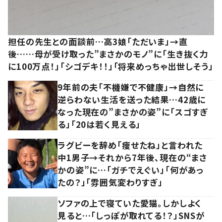
担任の先生との面談前…高3娘「ただいま」→直
後……母が受け取った”まさかのモノ”に「生き抜く力
に100万点！」「シゴデキ！！」「将来めっちゃ出世しそう」
9年前の夫「不機嫌で不健康」→自然に
逆らわない生活を送った結果…42歳に
なった現在の”まさかの姿”に「スゴすぎ
る」「20は若く見える」
ラグビーを辞め「痩せたね」と言われた
中1男子→それから7年後、現在の“まさ
かの姿”に…「ガチでえぐい」「何があっ
たの？」「雰囲気変わりすぎ」
ソファの上で寝ていた愛猫。しかしよく
見ると…「しっぽが取れてる！？」SNSが