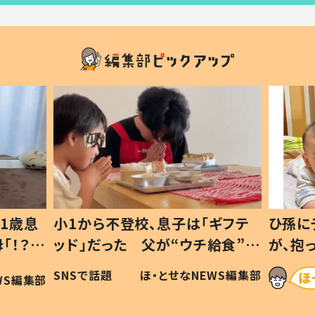
1歳息
小1から不登校、息子は「ギフテ
ひ孫に
「！？」
ッド」だった 父が“ウチ給食”を
が、抱
に「可愛
作り続ける理由とは #令和の親
「涙が
SNSで話題
ほ・とせなNEWS編集部
WS編集部
#令和の子
い」