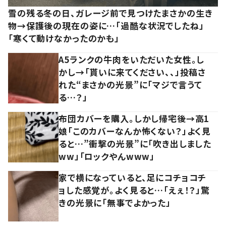
雪の残る冬の日、ガレージ前で見つけたまさかの生き
物→保護後の現在の姿に…「過酷な状況でしたね」
「寒くて動けなかったのかも」
A5ランクの牛肉をいただいた女性。し
かし→「貰いに来てください、、」投稿さ
れた“まさかの光景”に「マジで言うて
る…？」
布団カバーを購入。しかし帰宅後→高1
娘「このカバーなんか怖くない？」よく見
ると…”衝撃の光景”に「吹き出しました
ww」「ロックやんwww」
家で横になっていると、足にコチョコチ
ョした感覚が。よく見ると…「えぇ！？」驚
きの光景に「無事でよかった」