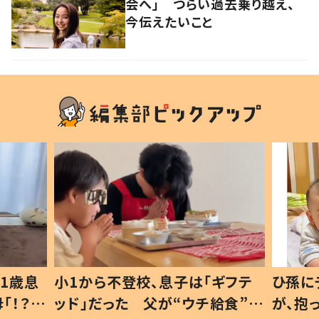
会へ」 つらい過去乗り越え、
今伝えたいこと
1歳息
小1から不登校、息子は「ギフテ
ひ孫に
「！？」
ッド」だった 父が“ウチ給食”を
が、抱