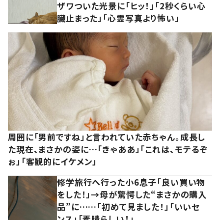
ザワついた光景に「ヒッ！」「2秒くらい心
臓止まった」「心霊写真より怖い」
周囲に「男前ですね」と言われていた赤ちゃん。成長し
た現在、まさかの姿に…「きゃああ」「これは、モテるぞ
ぉ」「客観的にイケメン」
修学旅行へ行った小6息子「良い買い物
をした！」→母が驚愕した“まさかの購入
品”に……「初めて見ました！」「いいセ
ンス」「素晴らしい！」