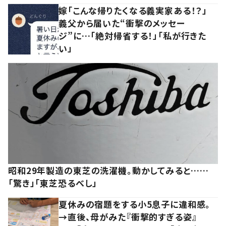
嫁「こんな帰りたくなる義実家ある！？」
義父から届いた“衝撃のメッセー
ジ”に…「絶対帰省する！」「私が行きた
い」
昭和29年製造の東芝の洗濯機。動かしてみると……
「驚き」「東芝恐るべし」
夏休みの宿題をする小5息子に違和感。
→直後、母がみた『衝撃的すぎる姿』