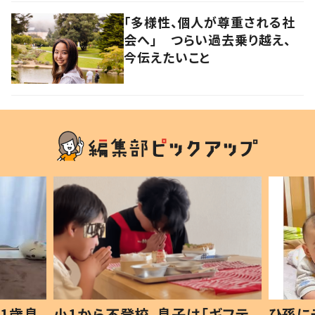
「多様性、個人が尊重される社
会へ」 つらい過去乗り越え、
今伝えたいこと
1歳息
小1から不登校、息子は「ギフテ
ひ孫に