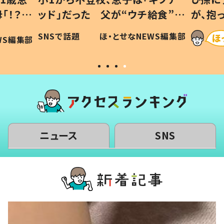
「！？」
ッド」だった 父が“ウチ給食”を
が、抱
に「可愛
作り続ける理由とは #令和の親
「涙が
SNSで話題
ほ・とせなNEWS編集部
WS編集部
#令和の子
い」
ニュース
SNS