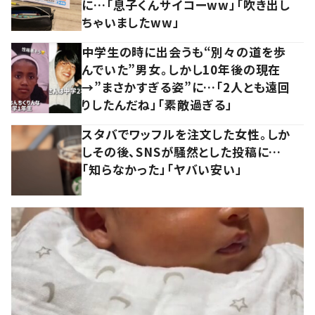
に…「息子くんサイコーww」「吹き出し
ちゃいましたww」
中学生の時に出会うも“別々の道を歩
んでいた”男女。しかし10年後の現在
→”まさかすぎる姿”に…「2人とも遠回
りしたんだね」「素敵過ぎる」
スタバでワッフルを注文した女性。しか
しその後、SNSが騒然とした投稿に…
「知らなかった」「ヤバい安い」