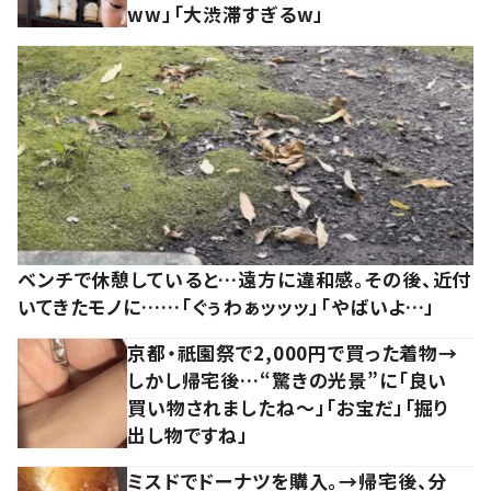
ww」「大渋滞すぎるw」
ベンチで休憩していると…遠方に違和感。その後、近付
いてきたモノに……「ぐぅわぁッッッ」「やばいよ…」
京都・祇園祭で2,000円で買った着物→
しかし帰宅後…“驚きの光景”に「良い
買い物されましたね～」「お宝だ」「掘り
出し物ですね」
ミスドでドーナツを購入。→帰宅後、分