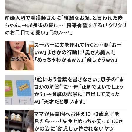
産婦人科で看護師さんに「綺麗なお顔」と言われた赤
ちゃん。→成長後の姿に…「将来有望すぎる」「クリクリ
のお目目で可愛い」「渋い～！」
スーパーに夫を連れて行くと…妻「おー
いw」まさかの行動に「奥さん美人！」
「めっちゃわかるww」「楽しそうww」
「絵にあう言葉を書きなさい」息子の”ま
さかの解答”に…母「正解でよいでしょう
か？」→衝撃の光景に「声出して笑った
ｗ」「天才だと思います」
ママが保育園へお迎えに→2歳息子を
見たら……「先生とめっちゃ笑った」まさ
かの姿に「幼児しか許されないヤツ