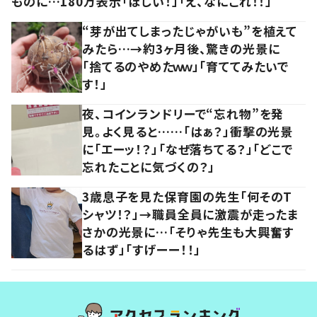
ものに…180万表示「ほしい！」「え、なにこれ！！」
“芽が出てしまったじゃがいも”を植えて
みたら…→約3ヶ月後、驚きの光景に
「捨てるのやめたｗｗ」「育ててみたいで
す！」
夜、コインランドリーで“忘れ物”を発
見。よく見ると……「はぁ？」衝撃の光景
に「エーッ！？」「なぜ落ちてる？」「どこで
忘れたことに気づくの？」
3歳息子を見た保育園の先生「何そのT
シャツ！？」→職員全員に激震が走ったま
さかの光景に…「そりゃ先生も大興奮す
るはず」「すげーー！！」