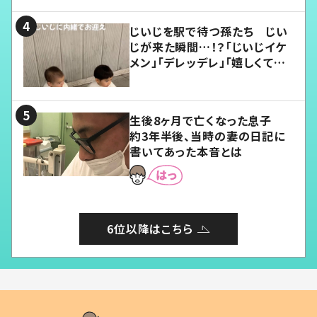
じいじを駅で待つ孫たち じい
じが来た瞬間…！？「じいじイケ
メン」「デレッデレ」「嬉しくて可
愛くてたまらない」「幸せになれ
る」
生後8ヶ月で亡くなった息子
約3年半後、当時の妻の日記に
書いてあった本音とは
6位以降はこちら