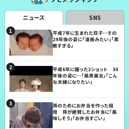
ニュース
SNS
平成7年に生まれた双子…その
29年後の姿に「漫画みたい」「素
敵すぎる」
平成6年に撮った2ショット 30
年後の姿に…「美男美女」「こん
な夫婦になりたい」
孫のためにお弁当を作った祖
母 孫が絶賛したお弁当に「美
味しそう」「お弁当すごい」