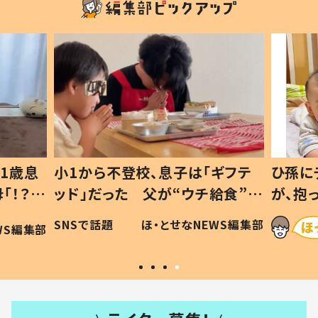
1歳息
小1から不登校、息子は「ギフテ
ひ孫に
「！？」
ッド」だった 父が“ウチ給食”を
が、抱
に「可愛
作り続ける理由とは #令和の親
「涙が
SNSで話題
ほ・とせなNEWS編集部
WS編集部
#令和の子
い」