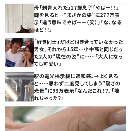
母「刺青入れた」17歳息子「やばー！！」
脚を見ると…“まさかの姿”に277万表
示「違う意味でやばーー（笑）」「な、なる
ほど！！」
「好き同士」だけど付き合っていなかった
男女。それから15年…小中高と同じだっ
た2人の“現在の姿”に……「大人になっ
ても可愛い」
駅の電光掲示板に違和感。→よく見る
と……思わず二度見してしまう”驚きの
光景”に93万表示「なんだこれ！？」「壊
れちゃった？」