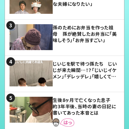
な夫婦になりたい」
孫のためにお弁当を作った祖
母 孫が絶賛したお弁当に「美
味しそう」「お弁当すごい」
じいじを駅で待つ孫たち じい
じが来た瞬間…！？「じいじイケ
メン」「デレッデレ」「嬉しくて可
愛くてたまらない」「幸せになれ
る」
生後8ヶ月で亡くなった息子
約3年半後、当時の妻の日記に
書いてあった本音とは