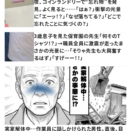
夜、コインランドリーで“忘れ物”を発
見。よく見ると……「はぁ？」衝撃の光景
に「エーッ！？」「なぜ落ちてる？」「どこで
忘れたことに気づくの？」
3歳息子を見た保育園の先生「何そのT
シャツ！？」→職員全員に激震が走ったま
さかの光景に…「そりゃ先生も大興奮す
るはず」「すげーー！！」
実家解体中…作業員に話しかけられた男性。直後、目