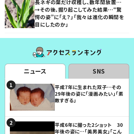
長ネギの葉だけ収穫し、数年間放置…
→その後、掘り起こしてみた結果…“驚
愕の姿”に「え？」「我々は進化の瞬間を
目にしたのか」
ニュース
SNS
平成7年に生まれた双子…その
29年後の姿に「漫画みたい」「素
敵すぎる」
平成6年に撮った2ショット 30
年後の姿に…「美男美女」「こん