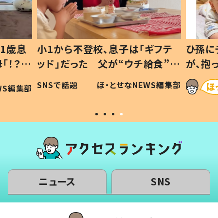
1歳息
小1から不登校、息子は「ギフテ
ひ孫に
「！？」
ッド」だった 父が“ウチ給食”を
が、抱
に「可愛
作り続ける理由とは #令和の親
「涙が
SNSで話題
ほ・とせなNEWS編集部
WS編集部
#令和の子
い」
ニュース
SNS