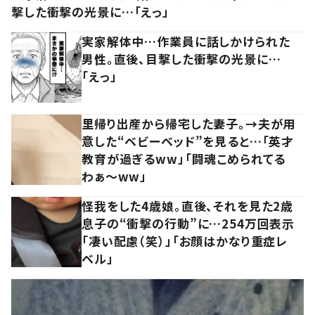
撃した衝撃の光景に…「えっ」
実家解体中…作業員に話しかけられた
男性。直後、目撃した衝撃の光景に…
「えっ」
里帰り出産から帰宅した妻子。→夫が用
意した“ベビーベッド”を見ると…「英才
教育が過ぎるww」「闘魂こめられてる
わぁ～ww」
怪我をした4歳娘。直後、それを見た2歳
息子の“衝撃の行動”に…254万回表示
「凄い配慮（笑）」「お顔はかなり重症レ
ベル」