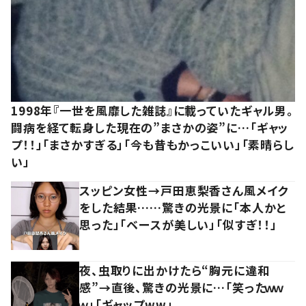
1998年『一世を風靡した雑誌』に載っていたギャル男。
闘病を経て転身した現在の”まさかの姿”に…「ギャッ
プ！！」「まさかすぎる」「今も昔もかっこいい」「素晴らし
い」
スッピン女性→戸田恵梨香さん風メイク
をした結果……驚きの光景に「本人かと
思った」「ベースが美しい」「似すぎ！！」
夜、虫取りに出かけたら“胸元に違和
感”→直後、驚きの光景に…「笑ったｗｗ
ｗ」「ギャップww」