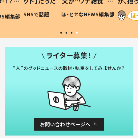
「！？」
ッド」だった 父が“ウチ給食”を
が、抱
に「可愛
作り続ける理由とは #令和の親
「涙が
SNSで話題
ほ・とせなNEWS編集部
WS編集部
#令和の子
い」
ライター募集！
“人”のグッドニュースの取材・執筆をしてみませんか？
お問い合わせページへ