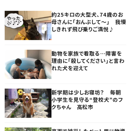
約25キロの大型犬、74歳のお
母さんに「おんぶして～」 我慢
しきれず飛び乗りご満悦♪
動物を家族で看取る…障害を
理由に「殺してください」と言わ
れた犬を迎えて
新学期は少しお寝坊？ 毎朝
小学生を見守る“登校犬”のフ
クちゃん 高松市
豪雨で被災したペット用に物資