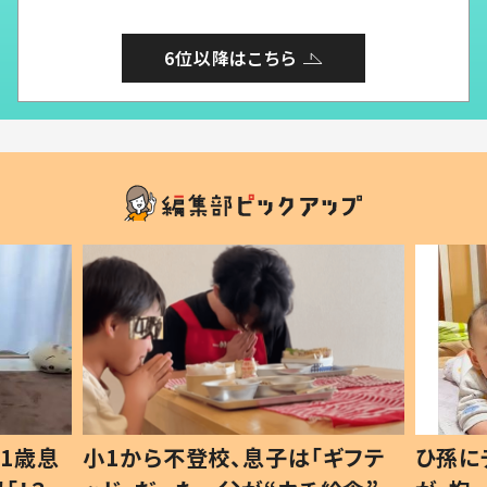
6位以降はこちら
1歳息
小1から不登校、息子は「ギフテ
ひ孫に