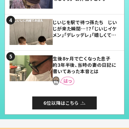
じいじを駅で待つ孫たち じい
じが来た瞬間…！？「じいじイケ
メン」「デレッデレ」「嬉しくて可
愛くてたまらない」「幸せになれ
る」
生後8ヶ月で亡くなった息子
約3年半後、当時の妻の日記に
書いてあった本音とは
6位以降はこちら