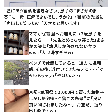
「絵にあう言葉を書きなさい」息子の”まさかの解
答”に…母「正解でよいでしょうか？」→衝撃の光景に
「声出して笑ったｗ」「天才だと思います」
ママが保育園へお迎えに→2歳息子を
見たら……「先生とめっちゃ笑った」まさ
かの姿に「幼児しか許されないヤツ
ww」「大渋滞すぎるw」
ベンチで休憩していると…遠方に違和
感。その後、近付いてきたモノに……「ぐ
ぅわぁッッッ」「やばいよ…」
京都・祇園祭で2,000円で買った着物→
しかし帰宅後…“驚きの光景”に「良い
買い物されましたね～」「お宝だ」「掘り
出し物ですね」