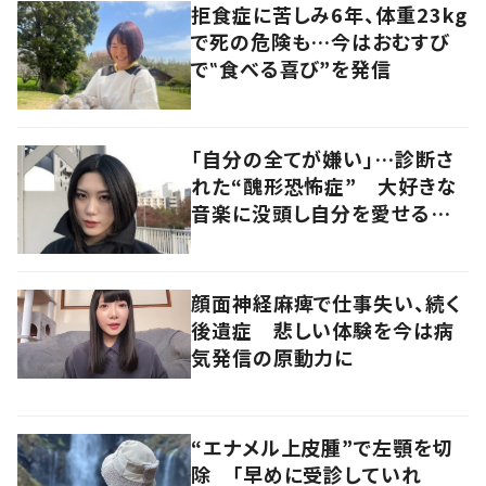
拒食症に苦しみ6年、体重23kg
で死の危険も…今はおむすび
で‟食べる喜び”を発信
「自分の全てが嫌い」…診断さ
れた“醜形恐怖症” 大好きな
音楽に没頭し自分を愛せるよう
に
顔面神経麻痺で仕事失い、続く
後遺症 悲しい体験を今は病
気発信の原動力に
“エナメル上皮腫”で左顎を切
除 「早めに受診していれ