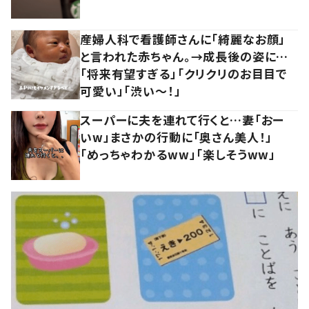
産婦人科で看護師さんに「綺麗なお顔」
と言われた赤ちゃん。→成長後の姿に…
「将来有望すぎる」「クリクリのお目目で
可愛い」「渋い～！」
スーパーに夫を連れて行くと…妻「おー
いw」まさかの行動に「奥さん美人！」
「めっちゃわかるww」「楽しそうww」