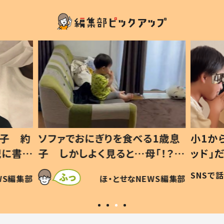
1歳息
小1から不登校、息子は「ギフテ
ひ孫に
「！？」
ッド」だった 父が“ウチ給食”を
が、抱
に「可愛
作り続ける理由とは #令和の親
「涙が
SNSで話題
ほ・とせなNEWS編集部
WS編集部
#令和の子
い」