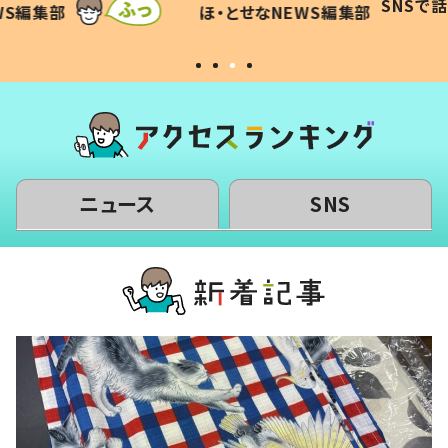
SNSで話題
ほ・とせなNEWS編集部
WS編集部
#令和の子
い」
ニュース
SNS