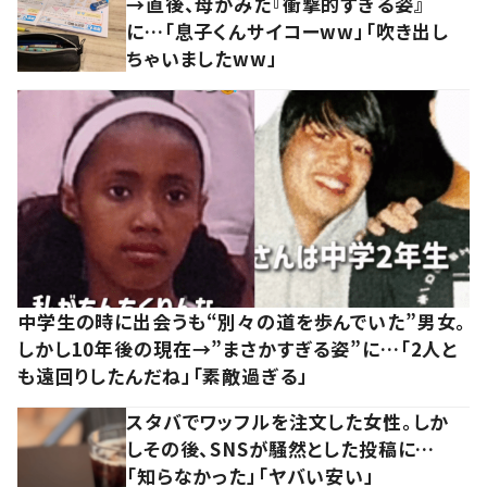
→直後、母がみた『衝撃的すぎる姿』
に…「息子くんサイコーww」「吹き出し
ちゃいましたww」
中学生の時に出会うも“別々の道を歩んでいた”男女。
しかし10年後の現在→”まさかすぎる姿”に…「2人と
も遠回りしたんだね」「素敵過ぎる」
スタバでワッフルを注文した女性。しか
しその後、SNSが騒然とした投稿に…
「知らなかった」「ヤバい安い」