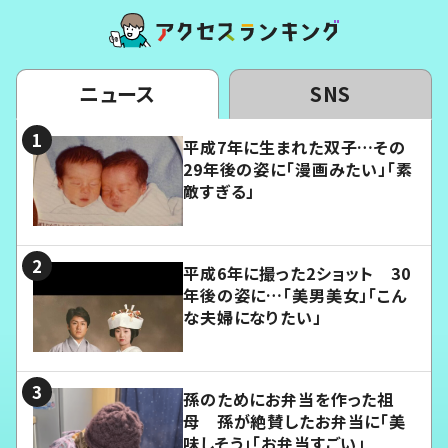
ニュース
SNS
平成7年に生まれた双子…その
29年後の姿に「漫画みたい」「素
敵すぎる」
平成6年に撮った2ショット 30
年後の姿に…「美男美女」「こん
な夫婦になりたい」
孫のためにお弁当を作った祖
母 孫が絶賛したお弁当に「美
味しそう」「お弁当すごい」