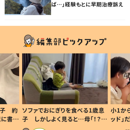
ば…」経験もとに早期治療訴え
1歳息
小1から不登校、息子は「ギフテ
ひ孫に
「！？」
ッド」だった 父が“ウチ給食”を
が、抱
に「可愛
作り続ける理由とは #令和の親
「涙が