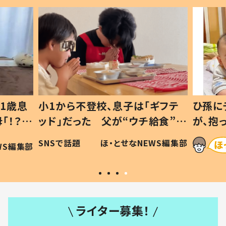
1歳息
小1から不登校、息子は「ギフテ
ひ孫に
「！？」
ッド」だった 父が“ウチ給食”を
が、抱
に「可愛
作り続ける理由とは #令和の親
「涙が
SNSで話題
ほ・とせなNEWS編集部
WS編集部
#令和の子
い」
ライター募集！