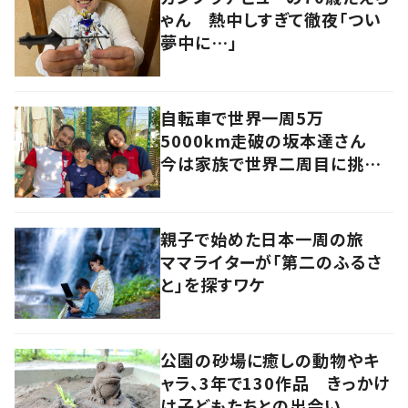
ゃん 熱中しすぎて徹夜「つい
夢中に…」
自転車で世界一周5万
5000km走破の坂本達さん
今は家族で世界二周目に挑戦
中
親子で始めた日本一周の旅
ママライターが「第二のふるさ
と」を探すワケ
公園の砂場に癒しの動物やキ
ャラ、3年で130作品 きっかけ
は子どもたちとの出会い