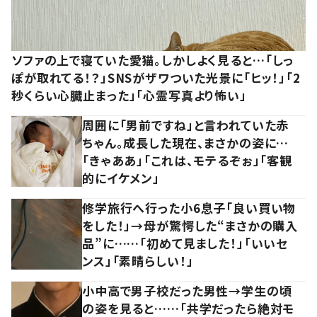
ソファの上で寝ていた愛猫。しかしよく見ると…「しっ
ぽが取れてる！？」SNSがザワついた光景に「ヒッ！」「2
秒くらい心臓止まった」「心霊写真より怖い」
周囲に「男前ですね」と言われていた赤
ちゃん。成長した現在、まさかの姿に…
「きゃああ」「これは、モテるぞぉ」「客観
的にイケメン」
修学旅行へ行った小6息子「良い買い物
をした！」→母が驚愕した“まさかの購入
品”に……「初めて見ました！」「いいセ
ンス」「素晴らしい！」
小中高で男子校だった男性→学生の頃
の姿を見ると……「共学だったら絶対モ