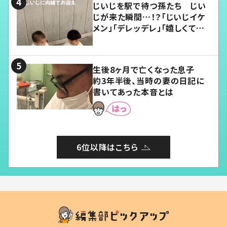
じいじを駅で待つ孫たち じい
じが来た瞬間…！？「じいじイケ
メン」「デレッデレ」「嬉しくて可
愛くてたまらない」「幸せになれ
る」
生後8ヶ月で亡くなった息子
約3年半後、当時の妻の日記に
書いてあった本音とは
6位以降はこちら