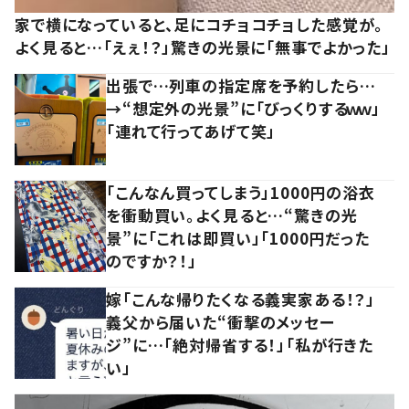
家で横になっていると、足にコチョコチョした感覚が。
よく見ると…「えぇ！？」驚きの光景に「無事でよかった」
出張で…列車の指定席を予約したら…
→“想定外の光景”に「びっくりするｗｗ」
「連れて行ってあげて笑」
「こんなん買ってしまう」1000円の浴衣
を衝動買い。よく見ると…“驚きの光
景”に「これは即買い」「1000円だった
のですか？！」
嫁「こんな帰りたくなる義実家ある！？」
義父から届いた“衝撃のメッセー
ジ”に…「絶対帰省する！」「私が行きた
い」