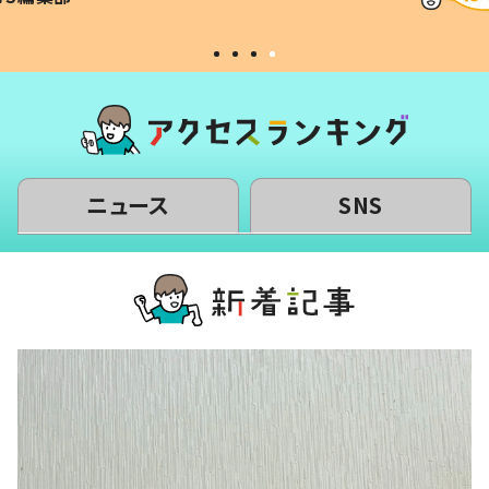
#令和の子
い」
ニュース
SNS