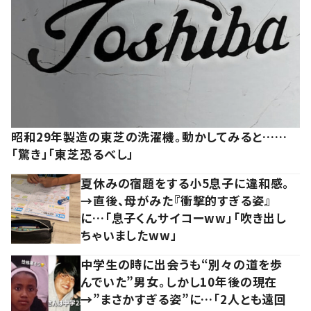
昭和29年製造の東芝の洗濯機。動かしてみると……
「驚き」「東芝恐るべし」
夏休みの宿題をする小5息子に違和感。
→直後、母がみた『衝撃的すぎる姿』
に…「息子くんサイコーww」「吹き出し
ちゃいましたww」
中学生の時に出会うも“別々の道を歩
んでいた”男女。しかし10年後の現在
→”まさかすぎる姿”に…「2人とも遠回