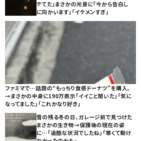
テてた」まさかの光景に「今から告白し
に向かいます」「イケメンすぎ」
ファミマで…話題の“もっちり食感ドーナツ”を購入。
→まさかの中身に190万表示「イイこと聞いた」「気に
なってました」「これかなり好き」
雪の残る冬の日、ガレージ前で見つけた
まさかの生き物→保護後の現在の姿
に…「過酷な状況でしたね」「寒くて動け
なかったのかも」