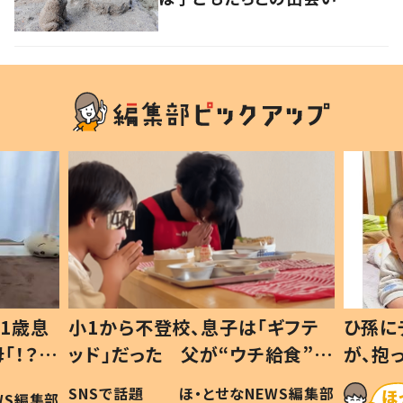
1歳息
小1から不登校、息子は「ギフテ
ひ孫に
「！？」
ッド」だった 父が“ウチ給食”を
が、抱
に「可愛
作り続ける理由とは #令和の親
「涙が
SNSで話題
ほ・とせなNEWS編集部
WS編集部