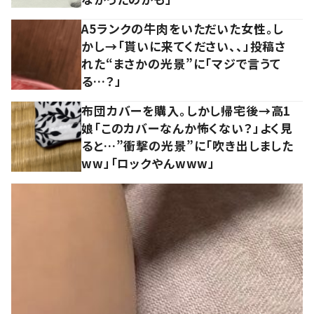
A5ランクの牛肉をいただいた女性。し
かし→「貰いに来てください、、」投稿さ
れた“まさかの光景”に「マジで言うて
る…？」
布団カバーを購入。しかし帰宅後→高1
娘「このカバーなんか怖くない？」よく見
ると…”衝撃の光景”に「吹き出しました
ww」「ロックやんwww」