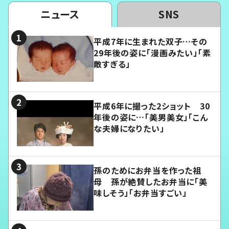
ニュース
SNS
平成7年に生まれた双子…その
29年後の姿に「漫画みたい」「素
敵すぎる」
平成6年に撮った2ショット 30
年後の姿に…「美男美女」「こん
な夫婦になりたい」
孫のためにお弁当を作った祖
母 孫が絶賛したお弁当に「美
味しそう」「お弁当すごい」