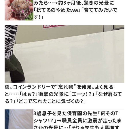
みたら…→約3ヶ月後、驚きの光景に
「捨てるのやめたｗｗ」「育ててみたいで
す！」
夜、コインランドリーで“忘れ物”を発見。よく見る
と……「はぁ？」衝撃の光景に「エーッ！？」「なぜ落ちて
る？」「どこで忘れたことに気づくの？」
3歳息子を見た保育園の先生「何そのT
シャツ！？」→職員全員に激震が走ったま
さかの光景に…「そりゃ先生も大興奮す