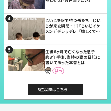
じいじを駅で待つ孫たち じい
じが来た瞬間…！？「じいじイケ
メン」「デレッデレ」「嬉しくて可
愛くてたまらない」「幸せになれ
る」
生後8ヶ月で亡くなった息子
約3年半後、当時の妻の日記に
書いてあった本音とは
6位以降はこちら