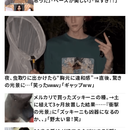
思った」「ベースが美しい」「似すぎ！！」
夜、虫取りに出かけたら“胸元に違和感”→直後、驚き
の光景に…「笑ったｗｗｗ」「ギャップww」
メルカリで買ったズッキーニの種。→土
に植えて3ヶ月放置した結果……『衝撃
の光景』に「ズッキーニも凶器になるの
か、、」「野太い音！笑」