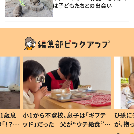
は子どもたちとの出会い
1歳息
小1から不登校、息子は「ギフテ
ひ孫に
「！？」
ッド」だった 父が“ウチ給食”を
が、抱
に「可愛
作り続ける理由とは #令和の親
「涙が