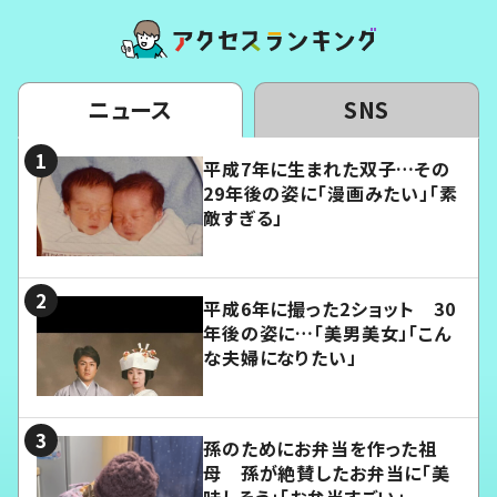
ニュース
SNS
平成7年に生まれた双子…その
29年後の姿に「漫画みたい」「素
敵すぎる」
平成6年に撮った2ショット 30
年後の姿に…「美男美女」「こん
な夫婦になりたい」
孫のためにお弁当を作った祖
母 孫が絶賛したお弁当に「美
味しそう」「お弁当すごい」