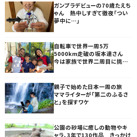
ガンプラデビューの70歳たえち
ゃん 熱中しすぎて徹夜「つい
夢中に…」
自転車で世界一周5万
5000km走破の坂本達さん
今は家族で世界二周目に挑戦
中
親子で始めた日本一周の旅
ママライターが「第二のふるさ
と」を探すワケ
公園の砂場に癒しの動物やキ
ャラ、3年で130作品 きっかけ