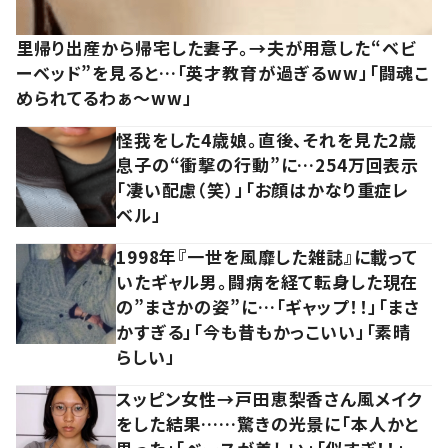
里帰り出産から帰宅した妻子。→夫が用意した“ベビ
ーベッド”を見ると…「英才教育が過ぎるww」「闘魂こ
められてるわぁ～ww」
怪我をした4歳娘。直後、それを見た2歳
息子の“衝撃の行動”に…254万回表示
「凄い配慮（笑）」「お顔はかなり重症レ
ベル」
1998年『一世を風靡した雑誌』に載って
いたギャル男。闘病を経て転身した現在
の”まさかの姿”に…「ギャップ！！」「まさ
かすぎる」「今も昔もかっこいい」「素晴
らしい」
スッピン女性→戸田恵梨香さん風メイク
をした結果……驚きの光景に「本人かと