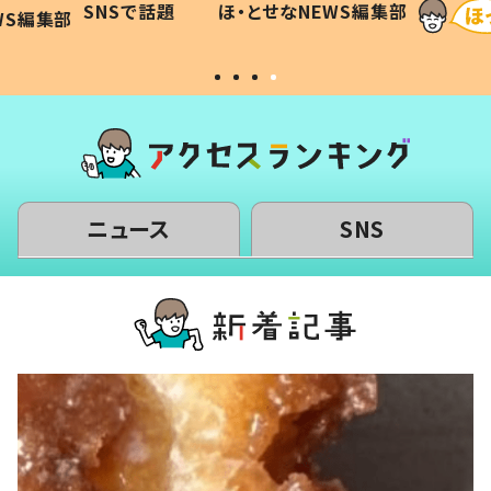
SNSで話題
ほ・とせなNEWS編集部
WS編集部
#令和の子
い」
ニュース
SNS