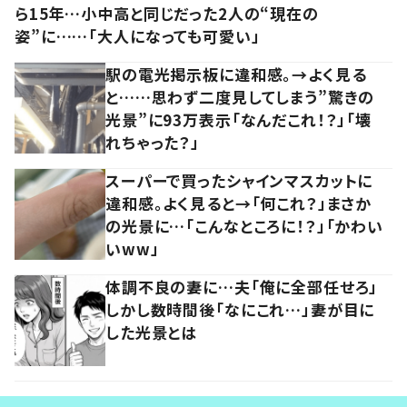
ら15年…小中高と同じだった2人の“現在の
姿”に……「大人になっても可愛い」
駅の電光掲示板に違和感。→よく見る
と……思わず二度見してしまう”驚きの
光景”に93万表示「なんだこれ！？」「壊
れちゃった？」
スーパーで買ったシャインマスカットに
違和感。よく見ると→「何これ？」まさか
の光景に…「こんなところに！？」「かわい
いww」
体調不良の妻に…夫「俺に全部任せろ」
しかし数時間後「なにこれ…」妻が目に
した光景とは