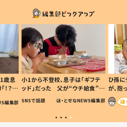
1歳息
小1から不登校、息子は「ギフテ
ひ孫に
「！？」
ッド」だった 父が“ウチ給食”を
が、抱
に「可愛
作り続ける理由とは #令和の親
「涙が
SNSで話題
ほ・とせなNEWS編集部
WS編集部
#令和の子
い」